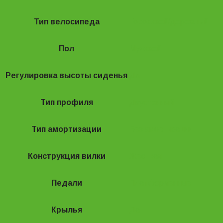
Тип велосипеда
Городской/дорожный
Пол
Мужской
Регулировка высоты сиденья
Да
Тип профиля
Двустенный
Тип амортизации
Без амортизации
Конструкция вилки
Жесткая
Педали
Платформенные
Крылья
Да