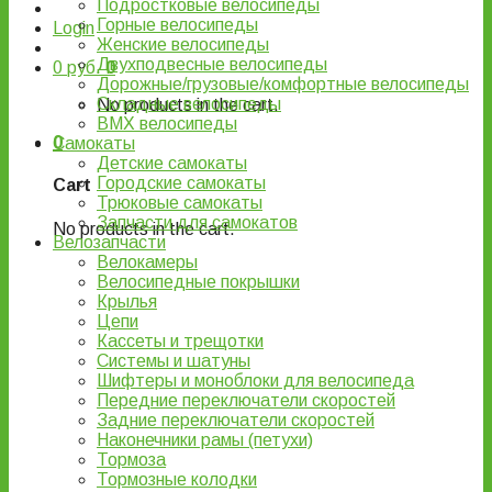
Подростковые велосипеды
Горные велосипеды
Login
Женские велосипеды
Двухподвесные велосипеды
0
руб.
0
Дорожные/грузовые/комфортные велосипеды
Складные велосипеды
No products in the cart.
BMX велосипеды
0
Самокаты
Детские самокаты
Городские самокаты
Cart
Трюковые самокаты
Запчасти для самокатов
No products in the cart.
Велозапчасти
Велокамеры
Велосипедные покрышки
Крылья
Цепи
Кассеты и трещотки
Системы и шатуны
Шифтеры и моноблоки для велосипеда
Передние переключатели скоростей
Задние переключатели скоростей
Наконечники рамы (петухи)
Тормоза
Тормозные колодки