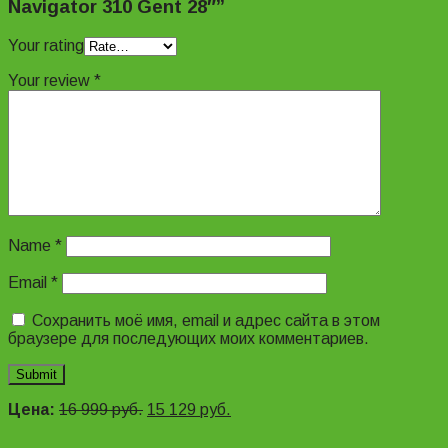
Navigator 310 Gent 28″”
Your rating
Your review
*
Name
*
Email
*
Сохранить моё имя, email и адрес сайта в этом
браузере для последующих моих комментариев.
Цена:
16 999
руб.
15 129
руб.