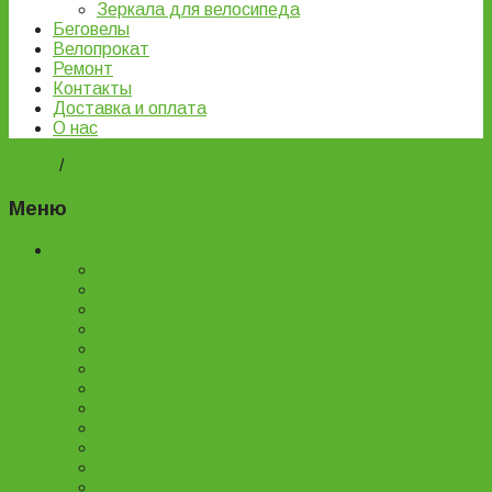
Зеркала для велосипеда
Беговелы
Велопрокат
Ремонт
Контакты
Доставка и оплата
О нас
Home
/
Дорожные/грузовые/комфортные велосипеды
Меню
Каталог товаров
Детские велосипеды
Подростковые велосипеды
Горные велосипеды
Женские велосипеды
Двухподвесные велосипеды
Складные велосипеды
BMX велосипеды
Детские самокаты
Городские самокаты
Трюковые самокаты
Запчасти для самокатов
Беговелы