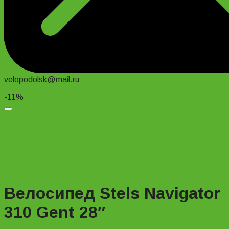
velopodolsk@mail.ru
-11%
Добавить в список желаний
Велосипед Stels Navigator
310 Gent 28″