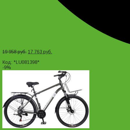
19 958
руб.
17 763
руб.
Add to cart
Код: *LU081398*
-9%