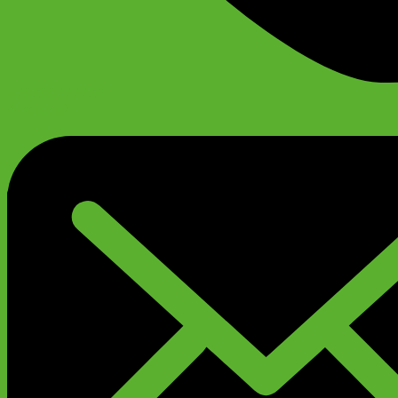
+79299777720
Анатолий