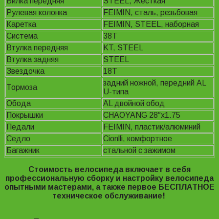
Вилка передняя
STEEL, Жесткая
Рулевая колонка
FEIMIN, сталь, резьбовая
Каретка
FEIMIN, STEEL, наборная
Система
38Т
Втулка передняя
KT, STEEL
Втулка задняя
STEEL
Звездочка
18Т
задний ножной, передний AL
Тормоза
U-типа
Обода
AL двойной обод
Покрышки
CHAOYANG 28″x1.75
Педали
FEIMIN, пластик/алюминий
Седло
Cionlli, комфортное
Багажник
стальной с зажимом
Стоимость велосипеда включает в себя
профессиональную сборку и настройку велосипеда
опытными мастерами, а также первое БЕСПЛАТНОЕ
техническое обслуживание!