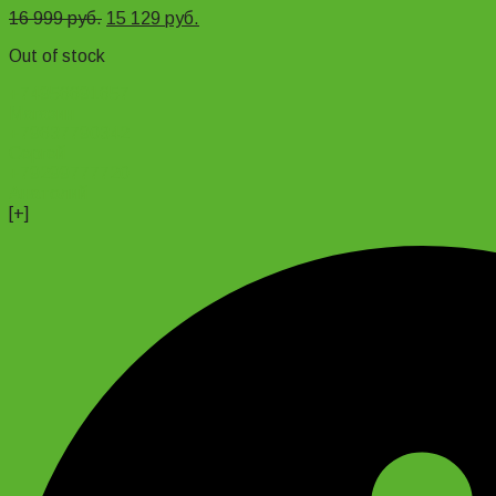
16 999
руб.
15 129
руб.
Out of stock
+74956691657
Магазин
+79637790342
Сергей
+79299777720
Анатолий
[+]