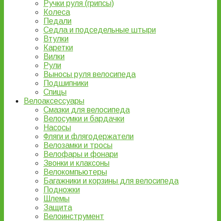
Ручки руля (грипсы)
Колеса
Педали
Седла и подседельные штыри
Втулки
Каретки
Вилки
Рули
Выносы руля велосипеда
Подшипники
Спицы
Велоаксессуары
Смазки для велосипеда
Велосумки и бардачки
Насосы
Фляги и флягодержатели
Велозамки и тросы
Велофары и фонари
Звонки и клаксоны
Велокомпьютеры
Багажники и корзины для велосипеда
Подножки
Шлемы
Защита
Велоинструмент