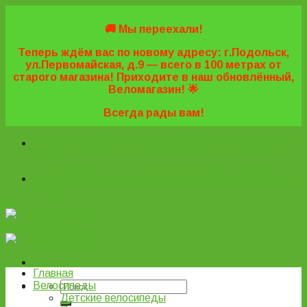
Skip
to
🚚 Мы переехали!
content
Теперь ждём вас по новому адресу: г.Подольск,
ул.Первомайская, д.9 — всего в 100 метрах от
старого магазина! Приходите в наш обновлённый,
Веломагазин! 🌟
Всегда рады вам!
+7 (495) 669-16-57
+7 (963) 779-03-42
+7 (929) 977-
77-20
+7 (495) 669-16-57
+7 (963) 779-03-42
+7 (929) 977-
77-20
ВелоПодольск
Главная
Велосипеды
Детские велосипеды