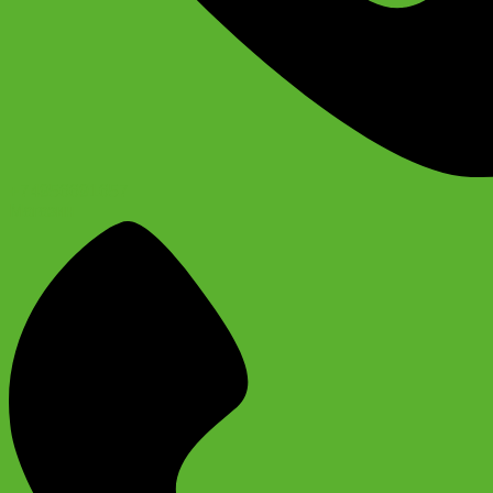
+74956691657
Магазин