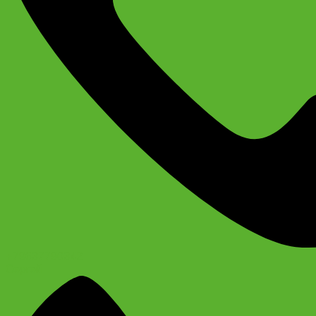
+79637790342
Сергей