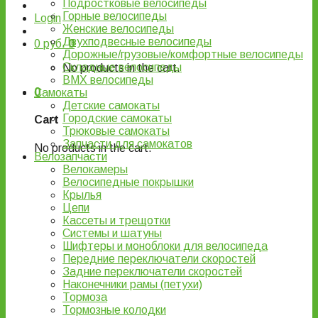
Подростковые велосипеды
Горные велосипеды
Login
Женские велосипеды
Двухподвесные велосипеды
0
руб.
0
Дорожные/грузовые/комфортные велосипеды
Складные велосипеды
No products in the cart.
BMX велосипеды
0
Самокаты
Детские самокаты
Городские самокаты
Cart
Трюковые самокаты
Запчасти для самокатов
No products in the cart.
Велозапчасти
Велокамеры
Велосипедные покрышки
Крылья
Цепи
Кассеты и трещотки
Системы и шатуны
Шифтеры и моноблоки для велосипеда
Передние переключатели скоростей
Задние переключатели скоростей
Наконечники рамы (петухи)
Тормоза
Тормозные колодки