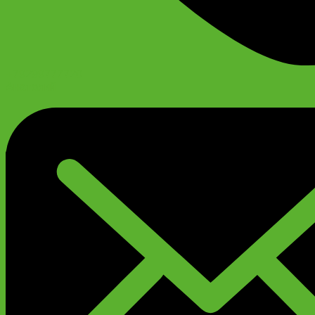
+79299777720
Анатолий