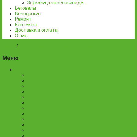
Зеркала для велосипеда
Беговелы
Велопрокат
Ремонт
Контакты
Доставка и оплата
О нас
Home
/
Дорожные/грузовые/комфортные велосипеды
Меню
Каталог товаров
Детские велосипеды
Подростковые велосипеды
Горные велосипеды
Женские велосипеды
Двухподвесные велосипеды
Складные велосипеды
BMX велосипеды
Детские самокаты
Городские самокаты
Трюковые самокаты
Запчасти для самокатов
Беговелы