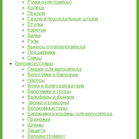
Ручки руля (грипсы)
Колеса
Педали
Седла и подседельные штыри
Втулки
Каретки
Вилки
Рули
Выносы руля велосипеда
Подшипники
Спицы
Велоаксессуары
Смазки для велосипеда
Велосумки и бардачки
Насосы
Фляги и флягодержатели
Велозамки и тросы
Велофары и фонари
Звонки и клаксоны
Велокомпьютеры
Багажники и корзины для велосипеда
Подножки
Шлемы
Защита
Велоинструмент