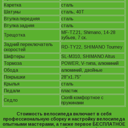
Каретка
сталь
Шатуны
сталь, 40Т
Втулка передняя
сталь
Втулка задняя
сталь
MF-TZ21, Shimano, 14-28
Трещотка
зубьев, 7 ск.
Задний переключатель
RD-TY22, SHIMANO Tourney
скоростей
Шифтеры
SL-M310, SHIMANO Altus
Тормоза
POWER, V-типа, алюминий
Обода
алюминий, двойные
Покрышки
28″x1.75″
Крылья
сталь
Педали
пластик
Cionlli комфортное с
Седло
пружинами
Стоимость велосипеда включает в себя
профессиональную сборку и настройку велосипеда
опытными мастерами, а также первое БЕСПЛАТНОЕ