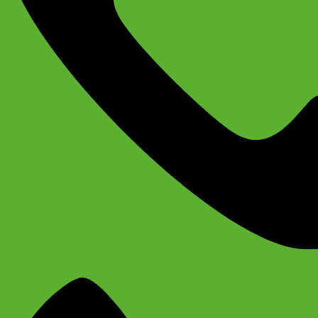
+79637790342
Сергей