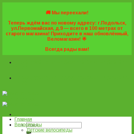
Skip
to
🚚 Мы переехали!
content
Теперь ждём вас по новому адресу: г.Подольск,
ул.Первомайская, д.9 — всего в 100 метрах от
старого магазина! Приходите в наш обновлённый,
Веломагазин! 🌟
Всегда рады вам!
+7 (495) 669-16-57
+7 (963) 779-03-42
+7 (929) 977-
77-20
+7 (495) 669-16-57
+7 (963) 779-03-42
+7 (929) 977-
77-20
ВелоПодольск
Главная
Велосипеды
Детские велосипеды