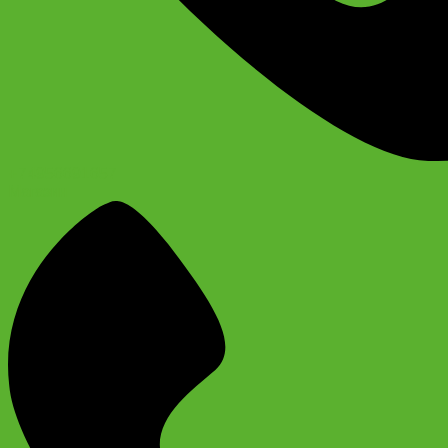
+74956691657
Магазин