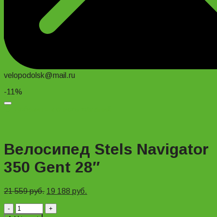
velopodolsk@mail.ru
-11%
Добавить в список желаний
Велосипед Stels Navigator
350 Gent 28″
21 559
руб.
19 188
руб.
Велосипед
Stels