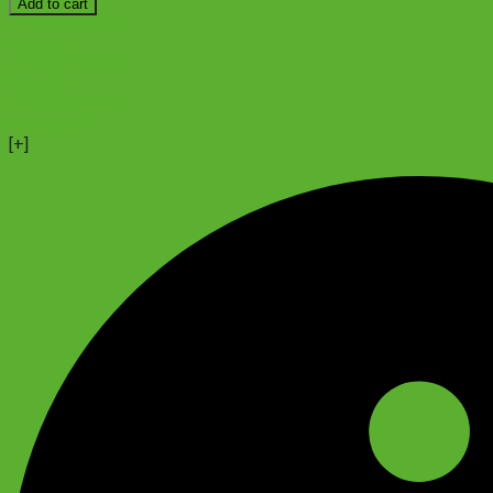
Add to cart
Navigator
+74956691657
350
Магазин
Gent
+79637790342
28"
Сергей
quantity
+79299777720
Анатолий
[+]