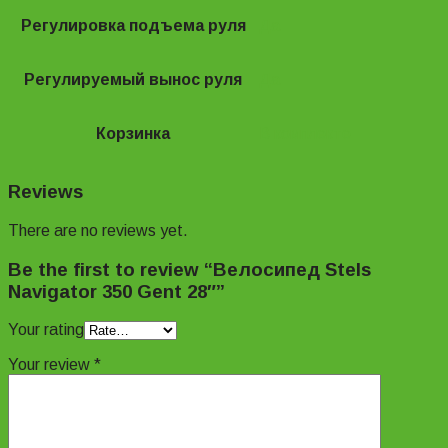
Регулировка подъема руля
Да
Регулируемый вынос руля
Да
Корзинка
В комплекте
Reviews
There are no reviews yet.
Be the first to review “Велосипед Stels
Navigator 350 Gent 28″”
Your rating
Your review
*