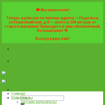
Skip
to
🚚 Мы переехали!
content
Теперь ждём вас по новому адресу: г.Подольск,
ул.Первомайская, д.9 — всего в 100 метрах от
старого магазина! Приходите в наш обновлённый,
Веломагазин! 🌟
Всегда рады вам!
+7 (495) 669-16-57
+7 (963) 779-03-42
+7 (929) 977-
77-20
+7 (495) 669-16-57
+7 (963) 779-03-42
+7 (929) 977-
77-20
ВелоПодольск
Главная
Велосипеды
Детские велосипеды