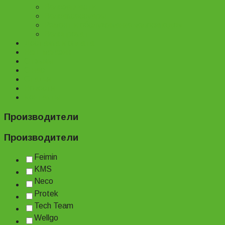
Велозапчасти
Велоаксессуары
Ремонт и обслуживание велосипедов
Велопрокат
Доставка и оплата
Наш магазин
Отзывы
О нас
Статьи
Новости
Контакты
Производители
Производители
Feimin
KMS
Neco
Protek
Tech Team
Wellgo