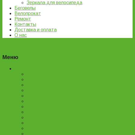
Зеркала для велосипеда
Беговелы
Велопрокат
Ремонт
Контакты
Доставка и оплата
О нас
Filter
Меню
Каталог товаров
Детские велосипеды
Подростковые велосипеды
Горные велосипеды
Женские велосипеды
Двухподвесные велосипеды
Складные велосипеды
BMX велосипеды
Детские самокаты
Городские самокаты
Трюковые самокаты
Запчасти для самокатов
Беговелы