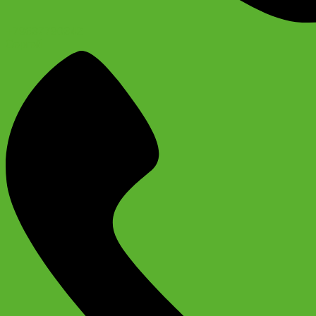
+79637790342
Сергей