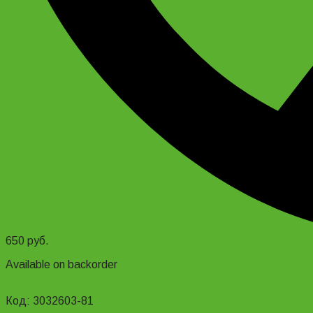
650
руб.
Available on backorder
Add to cart
Код: 3032603-81