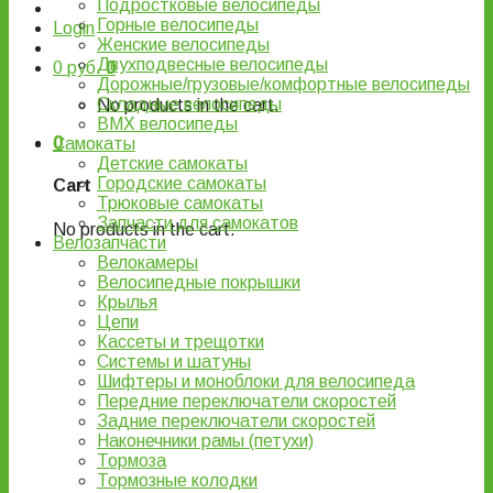
Подростковые велосипеды
Горные велосипеды
Login
Женские велосипеды
Двухподвесные велосипеды
0
руб.
0
Дорожные/грузовые/комфортные велосипеды
Складные велосипеды
No products in the cart.
BMX велосипеды
0
Самокаты
Детские самокаты
Городские самокаты
Cart
Трюковые самокаты
Запчасти для самокатов
No products in the cart.
Велозапчасти
Велокамеры
Велосипедные покрышки
Крылья
Цепи
Кассеты и трещотки
Системы и шатуны
Шифтеры и моноблоки для велосипеда
Передние переключатели скоростей
Задние переключатели скоростей
Наконечники рамы (петухи)
Тормоза
Тормозные колодки