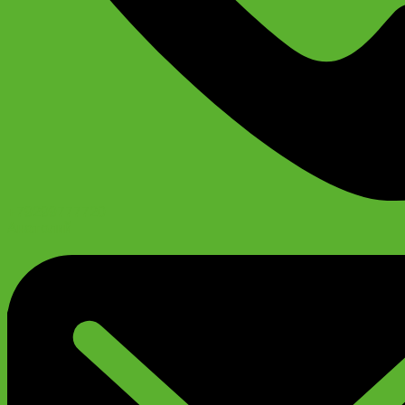
+79299777720
Анатолий