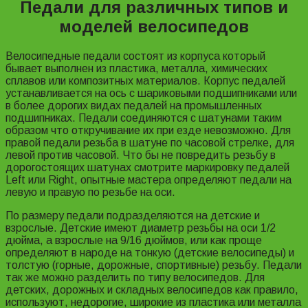
Педали для различных типов и
моделей велосипедов
Велосипедные педали состоят из корпуса который
бывает выполнен из пластика, металла, химических
сплавов или композитных материалов. Корпус педалей
устанавливается на ось с шариковыми подшипниками или
в более дорогих видах педалей на промышленных
подшипниках. Педали соединяются с шатунами таким
образом что откручивание их при езде невозможно. Для
правой педали резьба в шатуне по часовой стрелке, для
левой против часовой. Что бы не повредить резьбу в
дорогостоящих шатунах смотрите маркировку педалей
Left или Right, опытные мастера определяют педали на
левую и правую по резьбе на оси.
По размеру педали подразделяются на детские и
взрослые. Детские имеют диаметр резьбы на оси 1/2
дюйма, а взрослые на 9/16 дюймов, или как проще
определяют в народе на тонкую (детские велосипеды) и
толстую (горные, дорожные, спортивные) резьбу. Педали
так же можно разделить по типу велосипедов. Для
детских, дорожных и складных велосипедов как правило,
используют, недорогие, широкие из пластика или металла