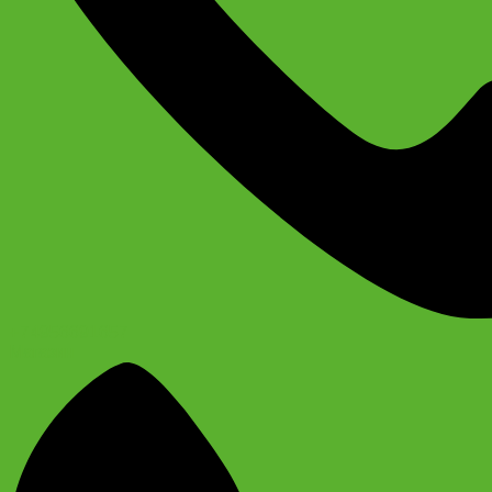
+74956691657
Магазин