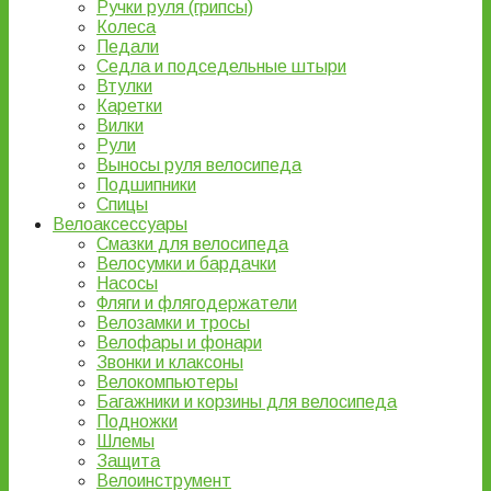
Ручки руля (грипсы)
Колеса
Педали
Седла и подседельные штыри
Втулки
Каретки
Вилки
Рули
Выносы руля велосипеда
Подшипники
Спицы
Велоаксессуары
Смазки для велосипеда
Велосумки и бардачки
Насосы
Фляги и флягодержатели
Велозамки и тросы
Велофары и фонари
Звонки и клаксоны
Велокомпьютеры
Багажники и корзины для велосипеда
Подножки
Шлемы
Защита
Велоинструмент