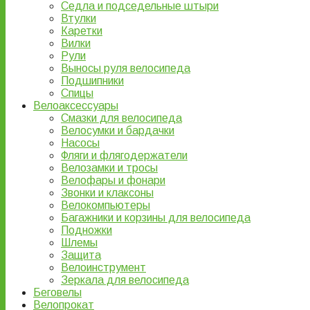
Седла и подседельные штыри
Втулки
Каретки
Вилки
Рули
Выносы руля велосипеда
Подшипники
Спицы
Велоаксессуары
Смазки для велосипеда
Велосумки и бардачки
Насосы
Фляги и флягодержатели
Велозамки и тросы
Велофары и фонари
Звонки и клаксоны
Велокомпьютеры
Багажники и корзины для велосипеда
Подножки
Шлемы
Защита
Велоинструмент
Зеркала для велосипеда
Беговелы
Велопрокат