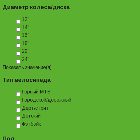
Диаметр колеса/диска
12"
14"
16"
18"
20"
24"
Показать значение(я)
Тип велосипеда
Горный MTB
Городской/дорожный
Дёрт/стрит
Детский
Фэтбайк
Пол