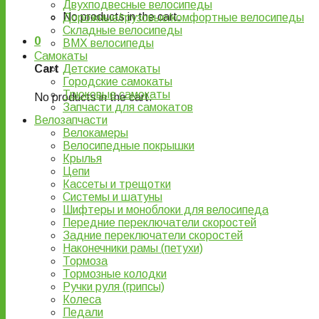
Двухподвесные велосипеды
No products in the cart.
Дорожные/грузовые/комфортные велосипеды
Складные велосипеды
0
BMX велосипеды
Самокаты
Детские самокаты
Cart
Городские самокаты
Трюковые самокаты
No products in the cart.
Запчасти для самокатов
Велозапчасти
Велокамеры
Велосипедные покрышки
Крылья
Цепи
Кассеты и трещотки
Системы и шатуны
Шифтеры и моноблоки для велосипеда
Передние переключатели скоростей
Задние переключатели скоростей
Наконечники рамы (петухи)
Тормоза
Тормозные колодки
Ручки руля (грипсы)
Колеса
Педали