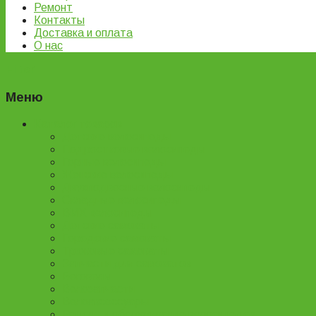
Ремонт
Контакты
Доставка и оплата
О нас
Filter
Меню
Каталог товаров
Детские велосипеды
Подростковые велосипеды
Горные велосипеды
Женские велосипеды
Двухподвесные велосипеды
Складные велосипеды
BMX велосипеды
Детские самокаты
Городские самокаты
Трюковые самокаты
Запчасти для самокатов
Беговелы
Велозапчасти
Велоаксессуары
Ремонт и обслуживание велосипедов