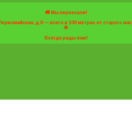
🚚 Мы переехали!
Первомайская, д.9 — всего в 100 метрах от старого м
🌟
Всегда рады вам!
7-20
7-20