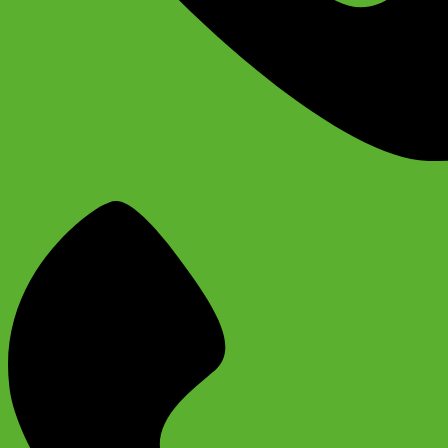
+74956691657
Магазин