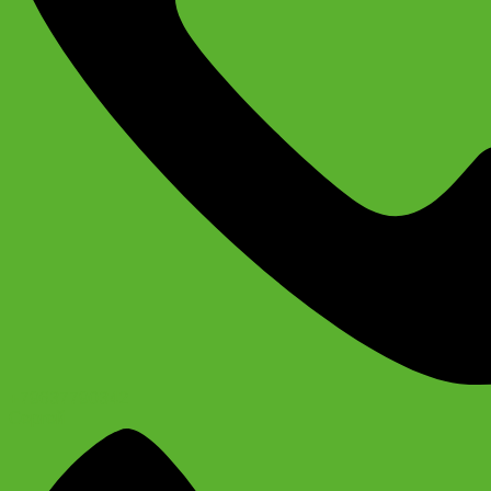
+79637790342
Сергей