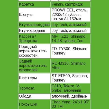
Каретка
Feimin, картридж
PROWHEEL, сталь,
Шатуны
22/32/42 зубьев,
шатун AL 152мм.
Втулка передняя
Joy Tech, алюминий
Втулка задняя
Joy Tech, алюминий
Кассета /
MF-TZ21, Shimano,
Трещотка
14-28 зубьев, 7ск.
Передний
FD-TY500, Shimano
переключатель
Tourney
скоростей
Задний
RD-M310, Shimano
переключатель
Altus
скоростей
ST-EF500, Shimano,
Шифтеры
Tourney
C310, Tektro, V-
Тормоза
brake, алюминий
Обода
алюминий, двойные
Chao Yang, 24″x1.95″
Покрышки
30 TPI