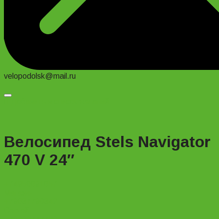
velopodolsk@mail.ru
Добавить в список желаний
Велосипед Stels Navigator
470 V 24″
+74956691657
Магазин
+79637790342
Сергей