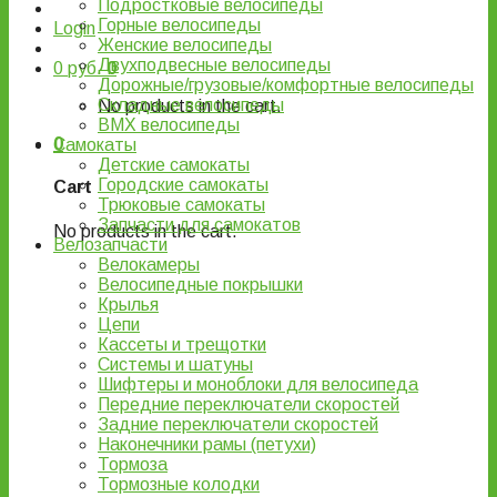
Подростковые велосипеды
Горные велосипеды
Login
Женские велосипеды
Двухподвесные велосипеды
0
руб.
0
Дорожные/грузовые/комфортные велосипеды
Складные велосипеды
No products in the cart.
BMX велосипеды
0
Самокаты
Детские самокаты
Городские самокаты
Cart
Трюковые самокаты
Запчасти для самокатов
No products in the cart.
Велозапчасти
Велокамеры
Велосипедные покрышки
Крылья
Цепи
Кассеты и трещотки
Системы и шатуны
Шифтеры и моноблоки для велосипеда
Передние переключатели скоростей
Задние переключатели скоростей
Наконечники рамы (петухи)
Тормоза
Тормозные колодки