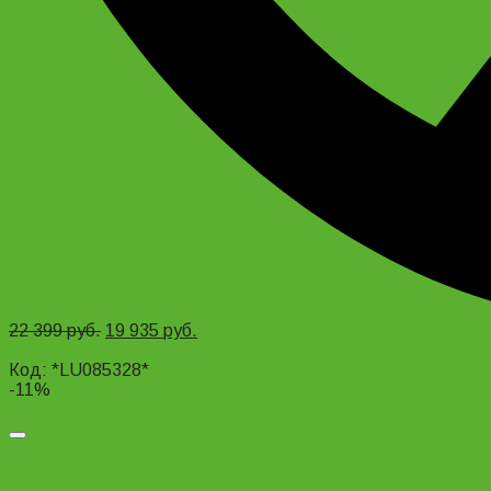
22 399
руб.
19 935
руб.
Add to cart
Код: *LU085328*
-11%
Добавить в список желаний
Велосипед Stels Navigator 450 MD 24″