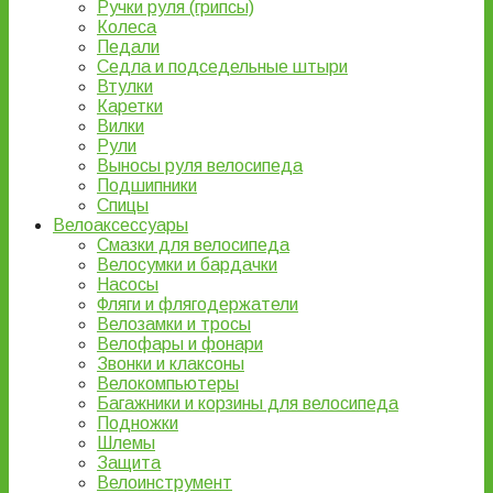
Ручки руля (грипсы)
Колеса
Педали
Седла и подседельные штыри
Втулки
Каретки
Вилки
Рули
Выносы руля велосипеда
Подшипники
Спицы
Велоаксессуары
Смазки для велосипеда
Велосумки и бардачки
Насосы
Фляги и флягодержатели
Велозамки и тросы
Велофары и фонари
Звонки и клаксоны
Велокомпьютеры
Багажники и корзины для велосипеда
Подножки
Шлемы
Защита
Велоинструмент