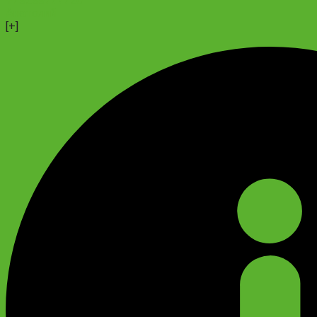
+79299777720
Анатолий
[+]