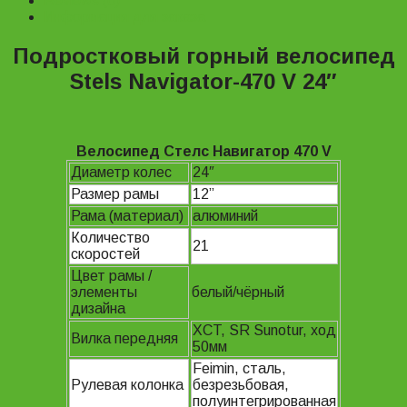
Reviews (0)
Информация для заказа
Подростковый горный велосипед
Stels Navigator-470 V 24″
Велосипед Стелс Навигатор 470 V
Диаметр колес
24″
Размер рамы
12”
Рама (материал)
алюминий
Количество
21
скоростей
Цвет рамы /
элементы
белый/чёрный
дизайна
XCT, SR Sunotur, ход
Вилка передняя
50мм
Feimin, сталь,
Рулевая колонка
безрезьбовая,
полуинтегрированная