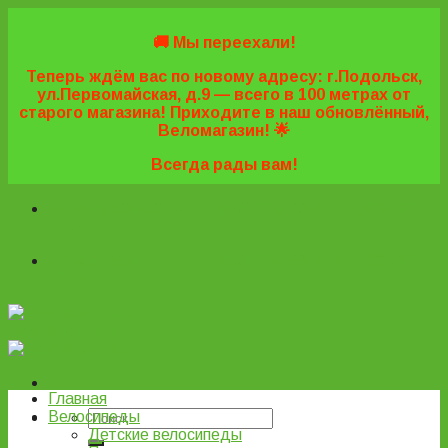
Skip
to
🚚 Мы переехали!
content
Теперь ждём вас по новому адресу: г.Подольск,
ул.Первомайская, д.9 — всего в 100 метрах от
старого магазина! Приходите в наш обновлённый,
Веломагазин! 🌟
Всегда рады вам!
+7 (495) 669-16-57
+7 (963) 779-03-42
+7 (929) 977-
77-20
+7 (495) 669-16-57
+7 (963) 779-03-42
+7 (929) 977-
77-20
ВелоПодольск
Главная
Велосипеды
Детские велосипеды