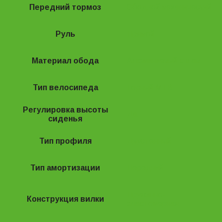
Передний тормоз
Ободной механический
Руль
Прямой
Материал обода
Алюминиевый сплав
Тип велосипеда
Горный MTB
Регулировка высоты
Да
сиденья
Тип профиля
Двустенный
Тип амортизации
Передний
Пружинно-
Конструкция вилки
эластомерная