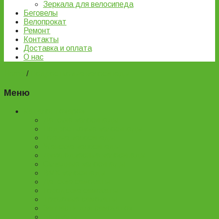
Зеркала для велосипеда
Беговелы
Велопрокат
Ремонт
Контакты
Доставка и оплата
О нас
Home
/
Подростковые велосипеды
Меню
Каталог товаров
Детские велосипеды
Подростковые велосипеды
Горные велосипеды
Женские велосипеды
Двухподвесные велосипеды
Складные велосипеды
BMX велосипеды
Детские самокаты
Городские самокаты
Трюковые самокаты
Запчасти для самокатов
Беговелы