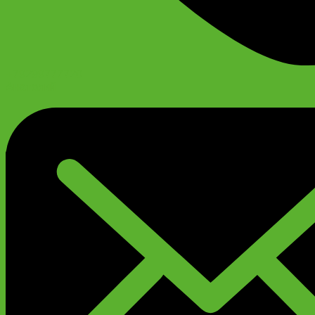
+79299777720
Анатолий