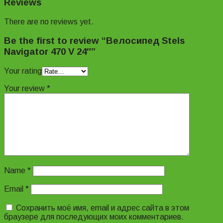
Reviews
There are no reviews yet.
Be the first to review “Велосипед Stels
Navigator 470 V 24″”
Your rating
Your review
*
Name
*
Email
*
Сохранить моё имя, email и адрес сайта в этом
браузере для последующих моих комментариев.