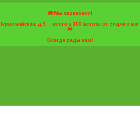
🚚 Мы переехали!
Первомайская, д.9 — всего в 100 метрах от старого м
🌟
Всегда рады вам!
7-20
7-20