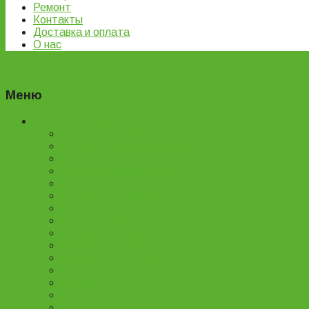
Ремонт
Контакты
Доставка и оплата
О нас
Filter
Меню
Каталог товаров
Детские велосипеды
Подростковые велосипеды
Горные велосипеды
Женские велосипеды
Двухподвесные велосипеды
Складные велосипеды
BMX велосипеды
Детские самокаты
Городские самокаты
Трюковые самокаты
Запчасти для самокатов
Беговелы
Велозапчасти
Велоаксессуары
Ремонт и обслуживание велосипедов