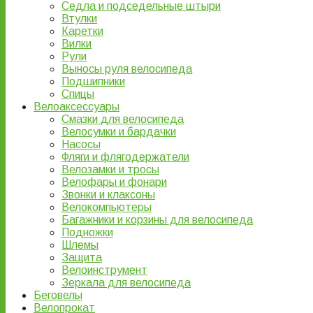
Седла и подседельные штыри
Втулки
Каретки
Вилки
Рули
Выносы руля велосипеда
Подшипники
Спицы
Велоаксессуары
Смазки для велосипеда
Велосумки и бардачки
Насосы
Фляги и флягодержатели
Велозамки и тросы
Велофары и фонари
Звонки и клаксоны
Велокомпьютеры
Багажники и корзины для велосипеда
Подножки
Шлемы
Защита
Велоинструмент
Зеркала для велосипеда
Беговелы
Велопрокат