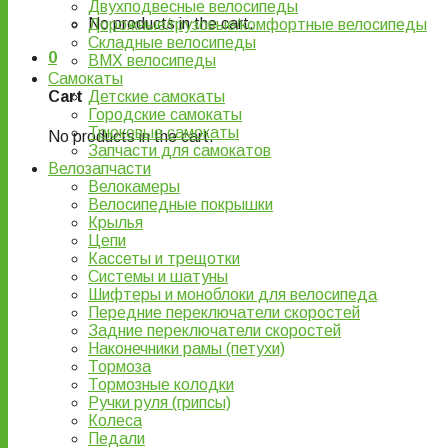
Двухподвесные велосипеды
No products in the cart.
Дорожные/грузовые/комфортные велосипеды
Складные велосипеды
0
BMX велосипеды
Самокаты
Детские самокаты
Cart
Городские самокаты
Трюковые самокаты
No products in the cart.
Запчасти для самокатов
Велозапчасти
Велокамеры
Велосипедные покрышки
Крылья
Цепи
Кассеты и трещотки
Системы и шатуны
Шифтеры и моноблоки для велосипеда
Передние переключатели скоростей
Задние переключатели скоростей
Наконечники рамы (петухи)
Тормоза
Тормозные колодки
Ручки руля (грипсы)
Колеса
Педали