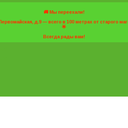
🚚 Мы переехали!
Первомайская, д.9 — всего в 100 метрах от старого м
🌟
Всегда рады вам!
7-20
7-20