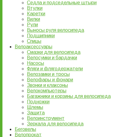
Седла и подседельные штыри
Втулки
Каретки
Вилки
Рули
Выносы руля велосипеда
Подшипники
Спицы
Велоаксессуары
Смазки для велосипеда
Велосумки и бардачки
Насосы
Фляги и флягодержатели
Велозамки и тросы
Велофары и фонари
Звонки и клаксоны
Велокомпьютеры
Багажники и корзины для велосипеда
Подножки
Шлемы
Защита
Велоинструмент
Зеркала для велосипеда
Беговелы
Велопрокат