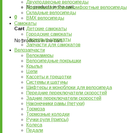
Двухподвесные велосипеды
No products in the cart.
Дорожные/грузовые/комфортные велосипеды
Складные велосипеды
0
BMX велосипеды
Самокаты
Детские самокаты
Cart
Городские самокаты
Трюковые самокаты
No products in the cart.
Запчасти для самокатов
Велозапчасти
Велокамеры
Велосипедные покрышки
Крылья
Цепи
Кассеты и трещотки
Системы и шатуны
Шифтеры и моноблоки для велосипеда
Передние переключатели скоростей
Задние переключатели скоростей
Наконечники рамы (петухи)
Тормоза
Тормозные колодки
Ручки руля (грипсы)
Колеса
Педали