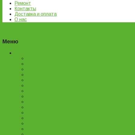
Ремонт
Контакты
Доставка и оплата
О нас
Filter
Меню
Каталог товаров
Детские велосипеды
Подростковые велосипеды
Горные велосипеды
Женские велосипеды
Двухподвесные велосипеды
Складные велосипеды
BMX велосипеды
Детские самокаты
Городские самокаты
Трюковые самокаты
Запчасти для самокатов
Беговелы
Велозапчасти
Велоаксессуары
Ремонт и обслуживание велосипедов