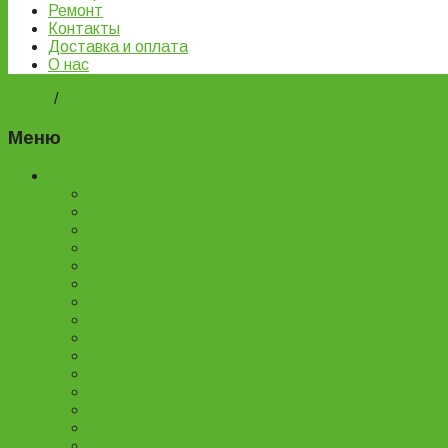
Ремонт
Контакты
Доставка и оплата
О нас
Home
/
Дорожные/грузовые/комфортные велосипеды
Меню
Каталог товаров
Детские велосипеды
Подростковые велосипеды
Горные велосипеды
Женские велосипеды
Двухподвесные велосипеды
Складные велосипеды
BMX велосипеды
Детские самокаты
Городские самокаты
Трюковые самокаты
Запчасти для самокатов
Беговелы
Велозапчасти
Велоаксессуары
Ремонт и обслуживание велосипедов