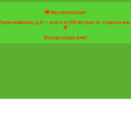
🚚 Мы переехали!
Первомайская, д.9 — всего в 100 метрах от старого м
🌟
Всегда рады вам!
7-20
7-20