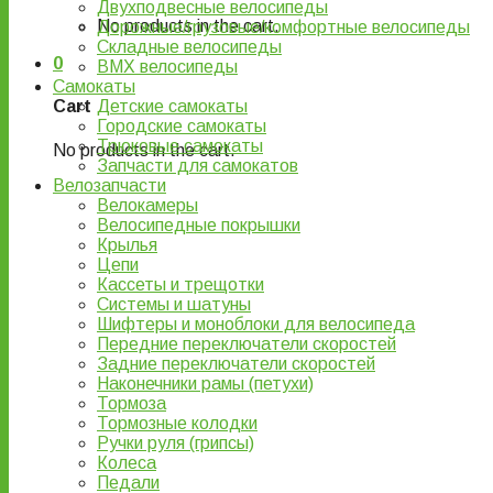
Двухподвесные велосипеды
No products in the cart.
Дорожные/грузовые/комфортные велосипеды
Складные велосипеды
0
BMX велосипеды
Самокаты
Детские самокаты
Cart
Городские самокаты
Трюковые самокаты
No products in the cart.
Запчасти для самокатов
Велозапчасти
Велокамеры
Велосипедные покрышки
Крылья
Цепи
Кассеты и трещотки
Системы и шатуны
Шифтеры и моноблоки для велосипеда
Передние переключатели скоростей
Задние переключатели скоростей
Наконечники рамы (петухи)
Тормоза
Тормозные колодки
Ручки руля (грипсы)
Колеса
Педали