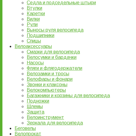
Седла и подседельные штыри
Втулки
Каретки
Вилки
Рули
Выносы руля велосипеда
Подшипники
Спицы
Велоаксессуары
Смазки для велосипеда
Велосумки и бардачки
Насосы
Фляги и флягодержатели
Велозамки и тросы
Велофары и фонари
Звонки и клаксоны
Велокомпьютеры
Багажники и корзины для велосипеда
Подножки
Шлемы
Защита
Велоинструмент
Зеркала для велосипеда
Беговелы
Велопрокат