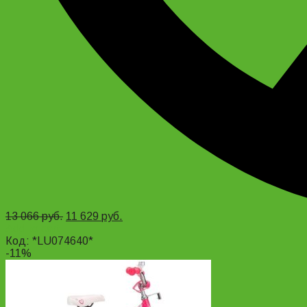
13 066
руб.
11 629
руб.
Add to cart
Код: *LU074640*
-11%