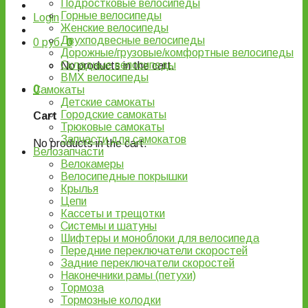
Подростковые велосипеды
Горные велосипеды
Login
Женские велосипеды
Двухподвесные велосипеды
0
руб.
0
Дорожные/грузовые/комфортные велосипеды
Складные велосипеды
No products in the cart.
BMX велосипеды
0
Самокаты
Детские самокаты
Городские самокаты
Cart
Трюковые самокаты
Запчасти для самокатов
No products in the cart.
Велозапчасти
Велокамеры
Велосипедные покрышки
Крылья
Цепи
Кассеты и трещотки
Системы и шатуны
Шифтеры и моноблоки для велосипеда
Передние переключатели скоростей
Задние переключатели скоростей
Наконечники рамы (петухи)
Тормоза
Тормозные колодки