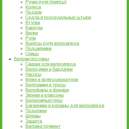
Ручки руля (грипсы)
Колеса
Педали
Седла и подседельные штыри
Втулки
Каретки
Вилки
Рули
Выносы руля велосипеда
Подшипники
Спицы
Велоаксессуары
Смазки для велосипеда
Велосумки и бардачки
Насосы
Фляги и флягодержатели
Велозамки и тросы
Велофары и фонари
Звонки и клаксоны
Велокомпьютеры
Багажники и корзины для велосипеда
Подножки
Шлемы
Защита
Велоинструмент