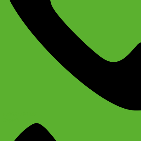
+79637790342
Сергей