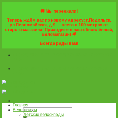
Skip
to
🚚 Мы переехали!
content
Теперь ждём вас по новому адресу: г.Подольск,
ул.Первомайская, д.9 — всего в 100 метрах от
старого магазина! Приходите в наш обновлённый,
Веломагазин! 🌟
Всегда рады вам!
+7 (495) 669-16-57
+7 (963) 779-03-42
+7 (929) 977-
77-20
+7 (495) 669-16-57
+7 (963) 779-03-42
+7 (929) 977-
77-20
ВелоПодольск
Главная
Велосипеды
Детские велосипеды