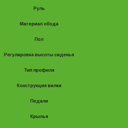
Руль
С подъемом
Материал обода
Алюминиевый сплав
Пол
Для девочек
Регулировка высоты сиденья
Да
Тип профиля
Двустенный
Конструкция вилки
Жесткая
Педали
Платформенные
Крылья
Да