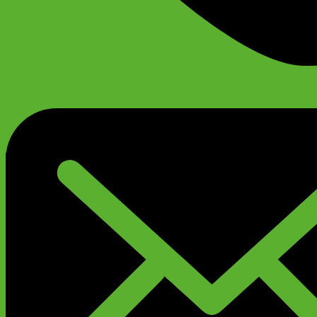
+79299777720
Анатолий