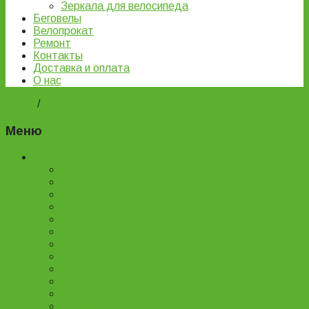
Зеркала для велосипеда
Беговелы
Велопрокат
Ремонт
Контакты
Доставка и оплата
О нас
Home
/
Детские велосипеды
Меню
Каталог товаров
Детские велосипеды
Подростковые велосипеды
Горные велосипеды
Женские велосипеды
Двухподвесные велосипеды
Складные велосипеды
BMX велосипеды
Детские самокаты
Городские самокаты
Трюковые самокаты
Запчасти для самокатов
Беговелы