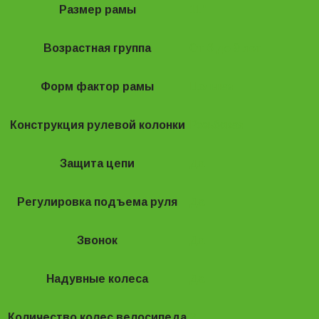
Размер рамы
11"
Возрастная группа
От 6 до 9 лет
Форм фактор рамы
Цельная
Конструкция рулевой колонки
Резьбовая
Защита цепи
Да
Регулировка подъема руля
Да
Звонок
Да
Надувные колеса
Да
Количество колес велосипеда
2