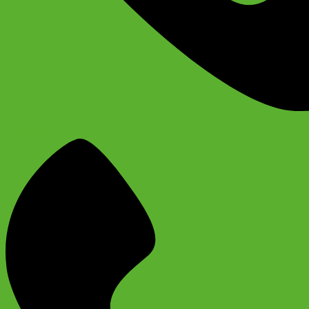
+74956691657
Магазин