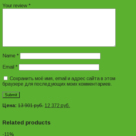
Your review
*
Name
*
Email
*
Сохранить моё имя, email и адрес сайта в этом
браузере для последующих моих комментариев.
Цена:
13 901
руб.
12 372
руб.
Related products
-11%