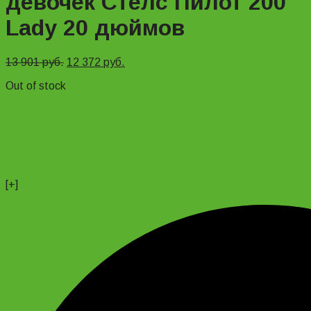
девочек Стелс Пилот 200
Lady 20 дюймов
13 901
руб.
12 372
руб.
Out of stock
+74956691657
Магазин
+79637790342
Сергей
+79299777720
Анатолий
[+]