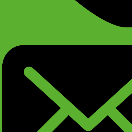
+79299777720
Анатолий