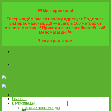
Skip
to
🚚 Мы переехали!
content
Теперь ждём вас по новому адресу: г.Подольск,
ул.Первомайская, д.9 — всего в 100 метрах от
старого магазина! Приходите в наш обновлённый,
Веломагазин! 🌟
Всегда рады вам!
+7 (495) 669-16-57
+7 (963) 779-03-42
+7 (929) 977-
77-20
+7 (495) 669-16-57
+7 (963) 779-03-42
+7 (929) 977-
77-20
ВелоПодольск
Главная
Велосипеды
Детские велосипеды