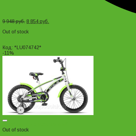
9 948
руб.
8 854
руб.
Out of stock
Read more
Код: *LU074742*
-11%
Добавить в список желаний
Out of stock