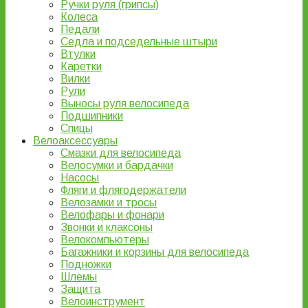
Ручки руля (грипсы)
Колеса
Педали
Седла и подседельные штыри
Втулки
Каретки
Вилки
Рули
Выносы руля велосипеда
Подшипники
Спицы
Велоаксессуары
Смазки для велосипеда
Велосумки и бардачки
Насосы
Фляги и флягодержатели
Велозамки и тросы
Велофары и фонари
Звонки и клаксоны
Велокомпьютеры
Багажники и корзины для велосипеда
Подножки
Шлемы
Защита
Велоинструмент