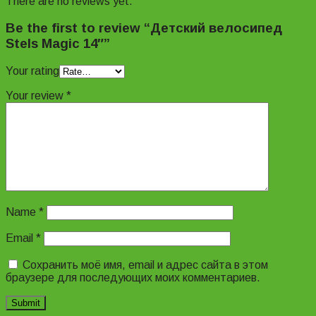
There are no reviews yet.
Be the first to review “Детский велосипед
Stels Magic 14″”
Your rating
Your review
*
Name
*
Email
*
Сохранить моё имя, email и адрес сайта в этом
браузере для последующих моих комментариев.