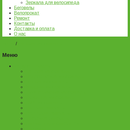
Зеркала для велосипеда
Беговелы
Велопрокат
Ремонт
Контакты
Доставка и оплата
О нас
Home
/
Детские велосипеды
Меню
Каталог товаров
Детские велосипеды
Подростковые велосипеды
Горные велосипеды
Женские велосипеды
Двухподвесные велосипеды
Складные велосипеды
BMX велосипеды
Детские самокаты
Городские самокаты
Трюковые самокаты
Запчасти для самокатов
Беговелы