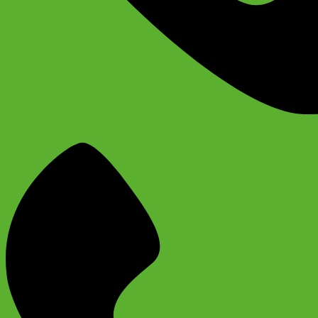
+74956691657
Магазин