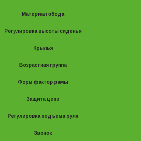
Материал обода
Алюминиевый сплав
Регулировка высоты сиденья
Да
Крылья
Да
Возрастная группа
От 3 до 5 лет
Форм фактор рамы
Цельная
Защита цепи
Да
Регулировка подъема руля
Да
Звонок
Да