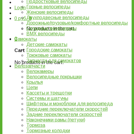
Подростковые велосипеды
Горные велосипеды
Login
Женские велосипеды
Двухподвесные велосипеды
0
руб.
0
Дорожные/грузовые/комфортные велосипеды
Складные велосипеды
No products in the cart.
BMX велосипеды
0
Самокаты
Детские самокаты
Городские самокаты
Cart
Трюковые самокаты
Запчасти для самокатов
No products in the cart.
Велозапчасти
Велокамеры
Велосипедные покрышки
Крылья
Цепи
Кассеты и трещотки
Системы и шатуны
Шифтеры и моноблоки для велосипеда
Передние переключатели скоростей
Задние переключатели скоростей
Наконечники рамы (петухи)
Тормоза
Тормозные колодки