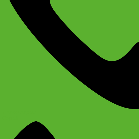
+79637790342
Сергей