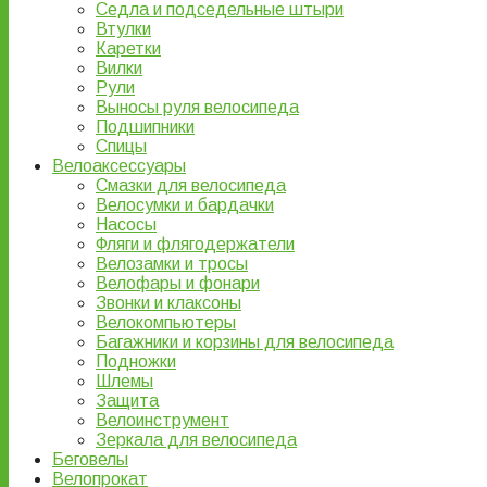
Седла и подседельные штыри
Втулки
Каретки
Вилки
Рули
Выносы руля велосипеда
Подшипники
Спицы
Велоаксессуары
Смазки для велосипеда
Велосумки и бардачки
Насосы
Фляги и флягодержатели
Велозамки и тросы
Велофары и фонари
Звонки и клаксоны
Велокомпьютеры
Багажники и корзины для велосипеда
Подножки
Шлемы
Защита
Велоинструмент
Зеркала для велосипеда
Беговелы
Велопрокат