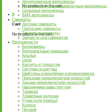
Двухподвесные велосипеды
No products in the cart.
Дорожные/грузовые/комфортные велосипеды
Складные велосипеды
0
BMX велосипеды
Самокаты
Детские самокаты
Cart
Городские самокаты
Трюковые самокаты
No products in the cart.
Запчасти для самокатов
Велозапчасти
Велокамеры
Велосипедные покрышки
Крылья
Цепи
Кассеты и трещотки
Системы и шатуны
Шифтеры и моноблоки для велосипеда
Передние переключатели скоростей
Задние переключатели скоростей
Наконечники рамы (петухи)
Тормоза
Тормозные колодки
Ручки руля (грипсы)
Колеса
Педали