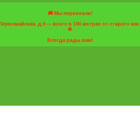
🚚 Мы переехали!
Первомайская, д.9 — всего в 100 метрах от старого м
🌟
Всегда рады вам!
7-20
7-20