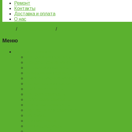
Ремонт
Контакты
Доставка и оплата
О нас
Home
/
Велоаксессуары
/
Шлемы велосипедные
Меню
Каталог товаров
Детские велосипеды
Подростковые велосипеды
Горные велосипеды
Женские велосипеды
Двухподвесные велосипеды
Складные велосипеды
BMX велосипеды
Детские самокаты
Городские самокаты
Трюковые самокаты
Запчасти для самокатов
Беговелы
Велозапчасти
Велоаксессуары
Ремонт и обслуживание велосипедов