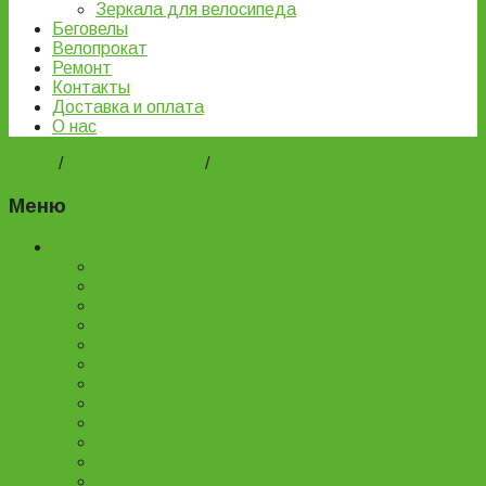
Зеркала для велосипеда
Беговелы
Велопрокат
Ремонт
Контакты
Доставка и оплата
О нас
Home
/
Велоаксессуары
/
Шлемы велосипедные
Меню
Каталог товаров
Детские велосипеды
Подростковые велосипеды
Горные велосипеды
Женские велосипеды
Двухподвесные велосипеды
Складные велосипеды
BMX велосипеды
Детские самокаты
Городские самокаты
Трюковые самокаты
Запчасти для самокатов
Беговелы