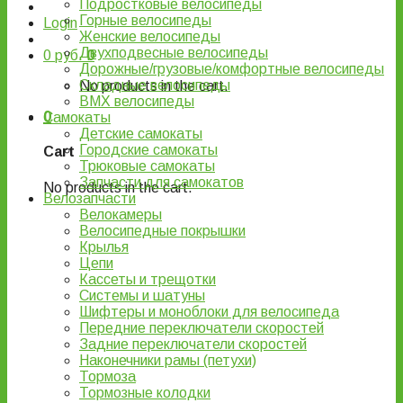
Подростковые велосипеды
Горные велосипеды
Login
Женские велосипеды
Двухподвесные велосипеды
0
руб.
0
Дорожные/грузовые/комфортные велосипеды
Складные велосипеды
No products in the cart.
BMX велосипеды
0
Самокаты
Детские самокаты
Городские самокаты
Cart
Трюковые самокаты
Запчасти для самокатов
No products in the cart.
Велозапчасти
Велокамеры
Велосипедные покрышки
Крылья
Цепи
Кассеты и трещотки
Системы и шатуны
Шифтеры и моноблоки для велосипеда
Передние переключатели скоростей
Задние переключатели скоростей
Наконечники рамы (петухи)
Тормоза
Тормозные колодки