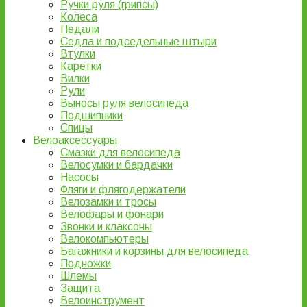
Ручки руля (грипсы)
Колеса
Педали
Седла и подседельные штыри
Втулки
Каретки
Вилки
Рули
Выносы руля велосипеда
Подшипники
Спицы
Велоаксессуары
Смазки для велосипеда
Велосумки и бардачки
Насосы
Фляги и флягодержатели
Велозамки и тросы
Велофары и фонари
Звонки и клаксоны
Велокомпьютеры
Багажники и корзины для велосипеда
Подножки
Шлемы
Защита
Велоинструмент