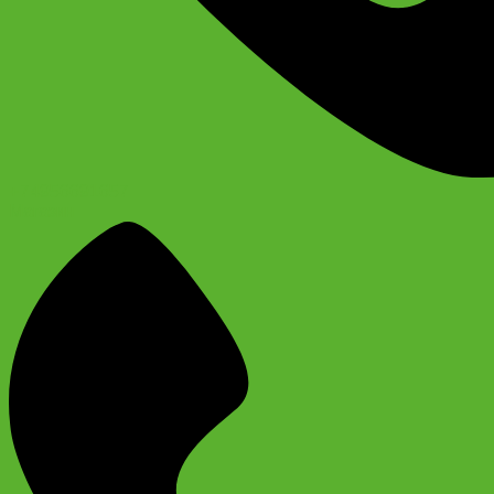
+74956691657
Магазин