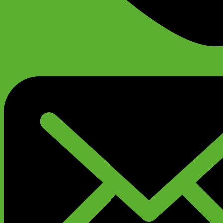
+79299777720
Анатолий