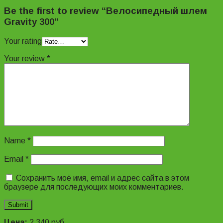
Be the first to review “Велосипедный шлем
Gravity 300”
Your rating
Your review
*
Name
*
Email
*
Сохранить моё имя, email и адрес сайта в этом
браузере для последующих моих комментариев.
Цена:
2 340
руб.