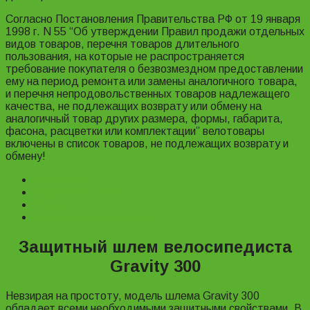
Согласно Постановления Правительства РФ от 19 января
1998 г. N 55 “Об утверждении Правил продажи отдельных
видов товаров, перечня товаров длительного
пользования, на которые не распространяется
требование покупателя о безвозмездном предоставлении
ему на период ремонта или замены аналогичного товара,
и перечня непродовольственных товаров надлежащего
качества, не подлежащих возврату или обмену на
аналогичный товар других размера, формы, габарита,
фасона, расцветки или комплектации” велотовары
включены в список товаров, не подлежащих возврату и
обмену!
Description
Характеристики
Reviews (0)
Информация для заказа
Защитный шлем велосипедиста
Gravity 300
Невзирая на простоту, модель шлема Gravity 300
обладает всеми необходимыми защитными свойствами. В