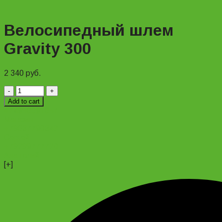
Велосипедный шлем
Gravity 300
2 340
руб.
Велосипедный
шлем
Add to cart
Gravity
+74956691657
300
Магазин
quantity
+79637790342
Сергей
+79299777720
Анатолий
[+]