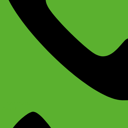
+79637790342
Сергей