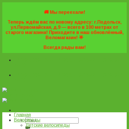
Skip
to
🚚 Мы переехали!
content
Теперь ждём вас по новому адресу: г.Подольск,
ул.Первомайская, д.9 — всего в 100 метрах от
старого магазина! Приходите в наш обновлённый,
Веломагазин! 🌟
Всегда рады вам!
+7 (495) 669-16-57
+7 (963) 779-03-42
+7 (929) 977-
77-20
+7 (495) 669-16-57
+7 (963) 779-03-42
+7 (929) 977-
77-20
ВелоПодольск
Главная
Велосипеды
Детские велосипеды