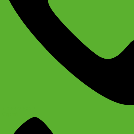
+79637790342
Сергей