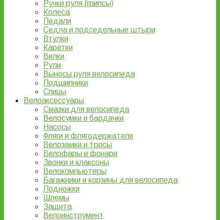
Ручки руля (грипсы)
Колеса
Педали
Седла и подседельные штыри
Втулки
Каретки
Вилки
Рули
Выносы руля велосипеда
Подшипники
Спицы
Велоаксессуары
Смазки для велосипеда
Велосумки и бардачки
Насосы
Фляги и флягодержатели
Велозамки и тросы
Велофары и фонари
Звонки и клаксоны
Велокомпьютеры
Багажники и корзины для велосипеда
Подножки
Шлемы
Защита
Велоинструмент