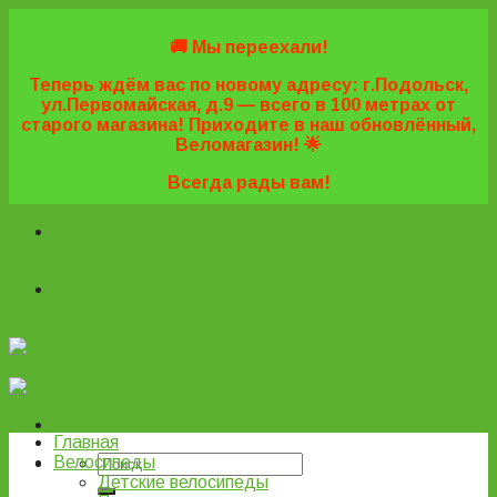
Skip
to
🚚 Мы переехали!
content
Теперь ждём вас по новому адресу: г.Подольск,
ул.Первомайская, д.9 — всего в 100 метрах от
старого магазина! Приходите в наш обновлённый,
Веломагазин! 🌟
Всегда рады вам!
+7 (495) 669-16-57
+7 (963) 779-03-42
+7 (929) 977-
77-20
+7 (495) 669-16-57
+7 (963) 779-03-42
+7 (929) 977-
77-20
ВелоПодольск
Главная
Велосипеды
Детские велосипеды