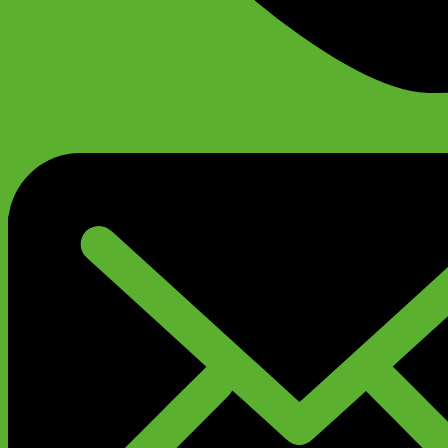
+79299777720
Анатолий