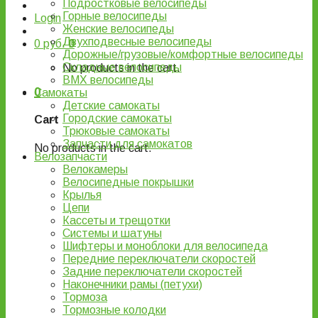
Подростковые велосипеды
Горные велосипеды
Login
Женские велосипеды
Двухподвесные велосипеды
0
руб.
0
Дорожные/грузовые/комфортные велосипеды
Складные велосипеды
No products in the cart.
BMX велосипеды
0
Самокаты
Детские самокаты
Городские самокаты
Cart
Трюковые самокаты
Запчасти для самокатов
No products in the cart.
Велозапчасти
Велокамеры
Велосипедные покрышки
Крылья
Цепи
Кассеты и трещотки
Системы и шатуны
Шифтеры и моноблоки для велосипеда
Передние переключатели скоростей
Задние переключатели скоростей
Наконечники рамы (петухи)
Тормоза
Тормозные колодки