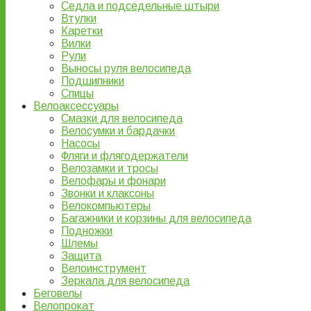
Седла и подседельные штыри
Втулки
Каретки
Вилки
Рули
Выносы руля велосипеда
Подшипники
Спицы
Велоаксессуары
Смазки для велосипеда
Велосумки и бардачки
Насосы
Фляги и флягодержатели
Велозамки и тросы
Велофары и фонари
Звонки и клаксоны
Велокомпьютеры
Багажники и корзины для велосипеда
Подножки
Шлемы
Защита
Велоинструмент
Зеркала для велосипеда
Беговелы
Велопрокат