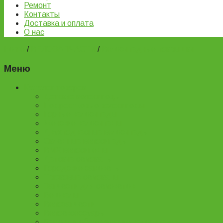
Ремонт
Контакты
Доставка и оплата
О нас
Home
/
ВЕЛОЗАПЧАСТИ
/
Велосипедные покрышки
Меню
Каталог товаров
Детские велосипеды
Подростковые велосипеды
Горные велосипеды
Женские велосипеды
Двухподвесные велосипеды
Складные велосипеды
BMX велосипеды
Детские самокаты
Городские самокаты
Трюковые самокаты
Запчасти для самокатов
Беговелы
Велозапчасти
Велоаксессуары
Ремонт и обслуживание велосипедов