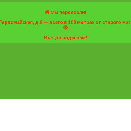
🚚 Мы переехали!
Первомайская, д.9 — всего в 100 метрах от старого м
🌟
Всегда рады вам!
7-20
7-20