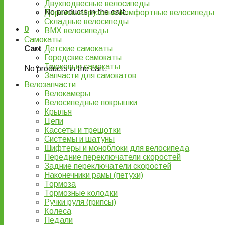
Двухподвесные велосипеды
No products in the cart.
Дорожные/грузовые/комфортные велосипеды
Складные велосипеды
0
BMX велосипеды
Самокаты
Детские самокаты
Cart
Городские самокаты
Трюковые самокаты
No products in the cart.
Запчасти для самокатов
Велозапчасти
Велокамеры
Велосипедные покрышки
Крылья
Цепи
Кассеты и трещотки
Системы и шатуны
Шифтеры и моноблоки для велосипеда
Передние переключатели скоростей
Задние переключатели скоростей
Наконечники рамы (петухи)
Тормоза
Тормозные колодки
Ручки руля (грипсы)
Колеса
Педали