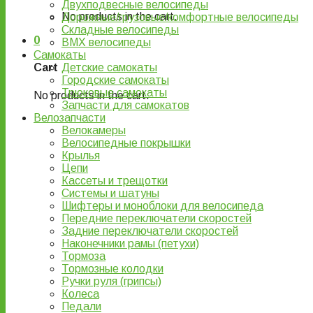
Двухподвесные велосипеды
No products in the cart.
Дорожные/грузовые/комфортные велосипеды
Складные велосипеды
0
BMX велосипеды
Самокаты
Детские самокаты
Cart
Городские самокаты
Трюковые самокаты
No products in the cart.
Запчасти для самокатов
Велозапчасти
Велокамеры
Велосипедные покрышки
Крылья
Цепи
Кассеты и трещотки
Системы и шатуны
Шифтеры и моноблоки для велосипеда
Передние переключатели скоростей
Задние переключатели скоростей
Наконечники рамы (петухи)
Тормоза
Тормозные колодки
Ручки руля (грипсы)
Колеса
Педали