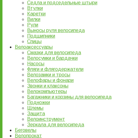
Седла и подседельные штыри
Втулки
Каретки
Вилки
Рули
Выносы руля велосипеда
Подшипники
Спицы
Велоаксессуары
Смазки для велосипеда
Велосумки и бардачки
Насосы
Фляги и флягодержатели
Велозамки и тросы
Велофары и фонари
Звонки и клаксоны
Велокомпьютеры
Багажники и корзины для велосипеда
Подножки
Шлемы
Защита
Велоинструмент
Зеркала для велосипеда
Беговелы
Велопрокат