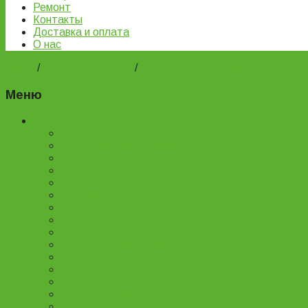
Ремонт
Контакты
Доставка и оплата
О нас
Home
/
ВЕЛОЗАПЧАСТИ
/
Велосипедные цепи
Меню
Каталог товаров
Детские велосипеды
Подростковые велосипеды
Горные велосипеды
Женские велосипеды
Двухподвесные велосипеды
Складные велосипеды
BMX велосипеды
Детские самокаты
Городские самокаты
Трюковые самокаты
Запчасти для самокатов
Беговелы
Велозапчасти
Велоаксессуары
Ремонт и обслуживание велосипедов