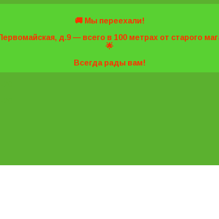
🚚 Мы переехали!
Первомайская, д.9 — всего в 100 метрах от старого м
🌟
Всегда рады вам!
7-20
7-20