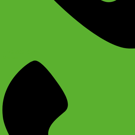
+74956691657
Магазин