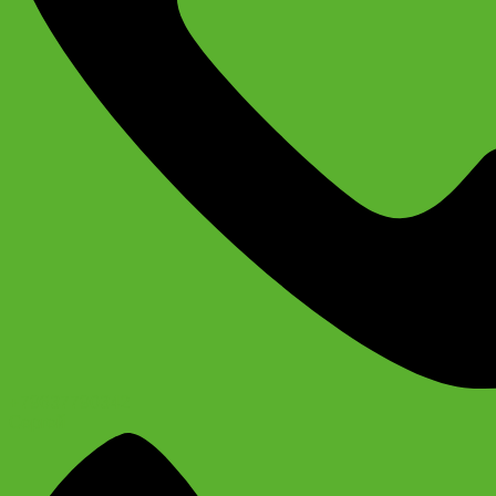
+79637790342
Сергей