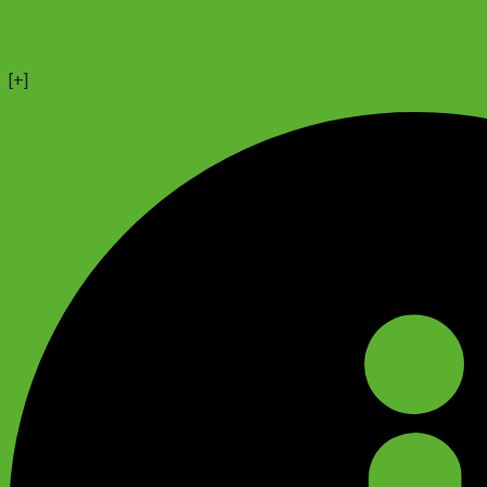
+79637790342
Сергей
+79299777720
Анатолий
[+]