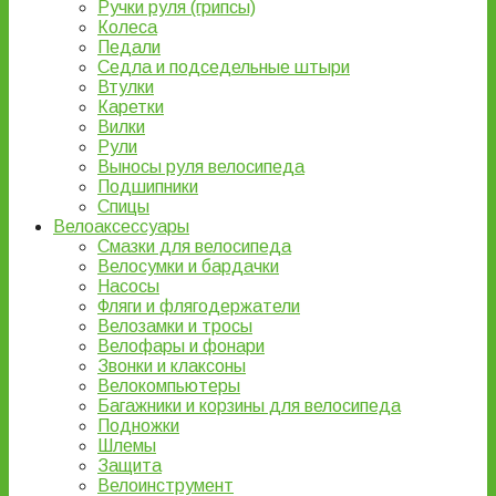
Ручки руля (грипсы)
Колеса
Педали
Седла и подседельные штыри
Втулки
Каретки
Вилки
Рули
Выносы руля велосипеда
Подшипники
Спицы
Велоаксессуары
Смазки для велосипеда
Велосумки и бардачки
Насосы
Фляги и флягодержатели
Велозамки и тросы
Велофары и фонари
Звонки и клаксоны
Велокомпьютеры
Багажники и корзины для велосипеда
Подножки
Шлемы
Защита
Велоинструмент