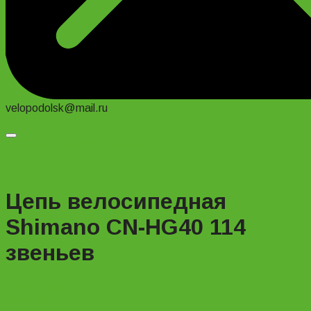
velopodolsk@mail.ru
Добавить в список желаний
Цепь велосипедная
Shimano CN-HG40 114
звеньев
+74956691657
Магазин