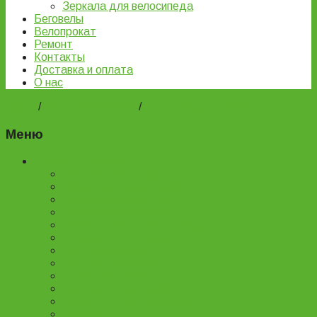
Зеркала для велосипеда
Беговелы
Велопрокат
Ремонт
Контакты
Доставка и оплата
О нас
Home
/
ВЕЛОЗАПЧАСТИ
/
Велосипедные цепи
Меню
Каталог товаров
Детские велосипеды
Подростковые велосипеды
Горные велосипеды
Женские велосипеды
Двухподвесные велосипеды
Складные велосипеды
BMX велосипеды
Детские самокаты
Городские самокаты
Трюковые самокаты
Запчасти для самокатов
Беговелы