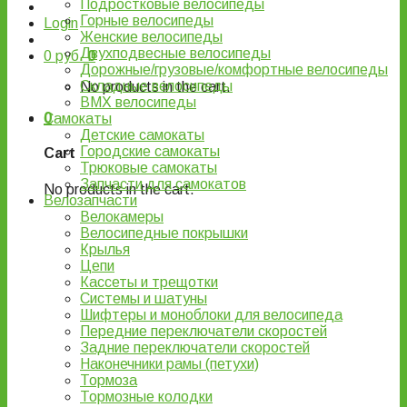
Подростковые велосипеды
Горные велосипеды
Login
Женские велосипеды
Двухподвесные велосипеды
0
руб.
0
Дорожные/грузовые/комфортные велосипеды
Складные велосипеды
No products in the cart.
BMX велосипеды
0
Самокаты
Детские самокаты
Городские самокаты
Cart
Трюковые самокаты
Запчасти для самокатов
No products in the cart.
Велозапчасти
Велокамеры
Велосипедные покрышки
Крылья
Цепи
Кассеты и трещотки
Системы и шатуны
Шифтеры и моноблоки для велосипеда
Передние переключатели скоростей
Задние переключатели скоростей
Наконечники рамы (петухи)
Тормоза
Тормозные колодки