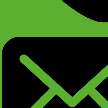
+79299777720
Анатолий