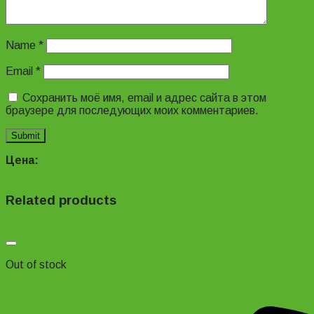
Name
*
Email
*
Сохранить моё имя, email и адрес сайта в этом
браузере для последующих моих комментариев.
Цена:
Related products
Добавить в список желаний
Out of stock
Замок KMC для 9 скоростной цепи (Shimano, SRAM)