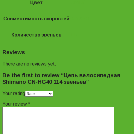
Цвет
Серый
Совместимость скоростей
6/7/2008
Количество звеньев
114
Reviews
There are no reviews yet.
Be the first to review “Цепь велосипедная
Shimano CN-HG40 114 звеньев”
Your rating
Your review
*