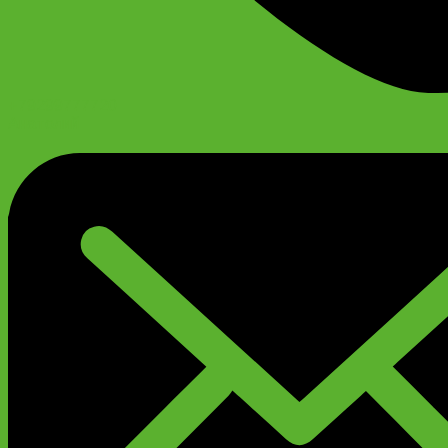
+79299777720
Анатолий