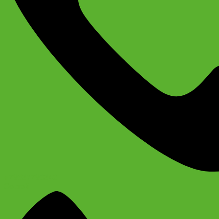
+79637790342
Сергей