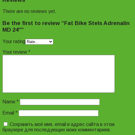
There are no reviews yet.
Be the first to review “Fat Bike Stels Adrenalin
MD 24″”
Your rating
Your review
*
Name
*
Email
*
Сохранить моё имя, email и адрес сайта в этом
браузере для последующих моих комментариев.