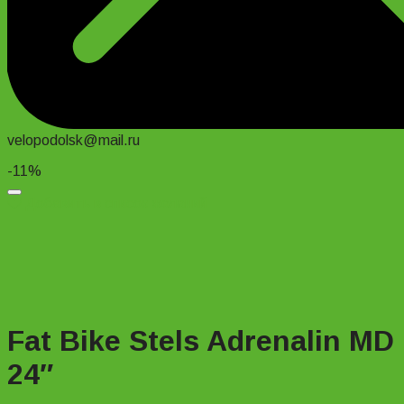
velopodolsk@mail.ru
-11%
Добавить в список желаний
Fat Bike Stels Adrenalin MD
24″