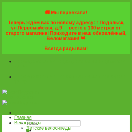
Skip
to
🚚 Мы переехали!
content
Теперь ждём вас по новому адресу: г.Подольск,
ул.Первомайская, д.9 — всего в 100 метрах от
старого магазина! Приходите в наш обновлённый,
Веломагазин! 🌟
Всегда рады вам!
+7 (495) 669-16-57
+7 (963) 779-03-42
+7 (929) 977-
77-20
+7 (495) 669-16-57
+7 (963) 779-03-42
+7 (929) 977-
77-20
ВелоПодольск
Главная
Велосипеды
Детские велосипеды