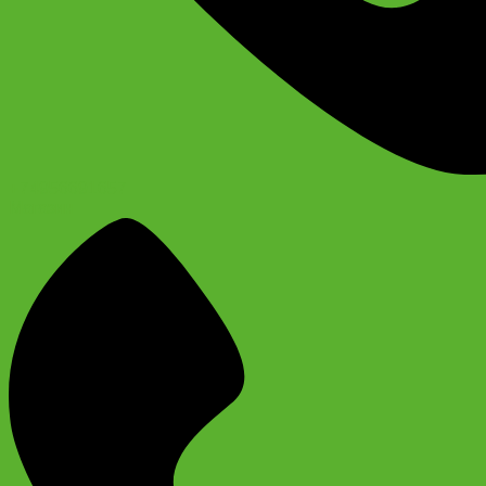
+74956691657
Магазин