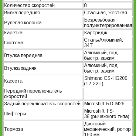
Количество скоростей
8
Вилка передняя
Стальная, жесткая
Безрезьбовая
Рулевая колонка
полуинтегрированная
Каретка
Картридж
Сталь/Алюминий,
Система
34Т
Алюминий, под
Втулка передняя
быстр. зажим
Алюминий, под
Втулка задняя
быстр. зажим
Shimano CS-HG200
Кассета
(12-32T)
Передний переключатель
–
скоростей
Задний переключатель скоростей
Microshift RD-M26
Microshift TS-
Шифтеры
38 (рычажного типа)
Дисковый
Тормоза
механический, ротор
160 мм.