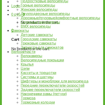
Подростковые велосипеды
Горные велосипеды
Login
Женские велосипеды
Двухподвесные велосипеды
0
руб.
0
Дорожные/грузовые/комфортные велосипеды
Складные велосипеды
No products in the cart.
BMX велосипеды
0
Самокаты
Детские самокаты
Городские самокаты
Cart
Трюковые самокаты
Запчасти для самокатов
No products in the cart.
Велозапчасти
Велокамеры
Велосипедные покрышки
Крылья
Цепи
Кассеты и трещотки
Системы и шатуны
Шифтеры и моноблоки для велосипеда
Передние переключатели скоростей
Задние переключатели скоростей
Наконечники рамы (петухи)
Тормоза
Тормозные колодки