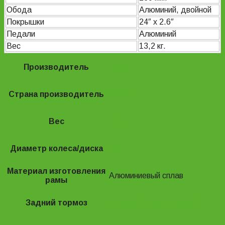
Обода
Алюминий, двойной
Покрышки
24″ x 2.6″
Педали
Алюминий
Вес
13,2 кг.
Производитель
Stels
Страна производитель
Россия
Вес
13.2
Диаметр колеса/диска
24"
Материал изготовления
Алюминиевый сплав
рамы
Задний тормоз
Дисковый механический