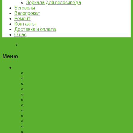
Зеркала для велосипеда
Беговелы
Велопрокат
Ремонт
Контакты
Доставка и оплата
О нас
Home
/
Подростковые велосипеды
Меню
Каталог товаров
Детские велосипеды
Подростковые велосипеды
Горные велосипеды
Женские велосипеды
Двухподвесные велосипеды
Складные велосипеды
BMX велосипеды
Детские самокаты
Городские самокаты
Трюковые самокаты
Запчасти для самокатов
Беговелы