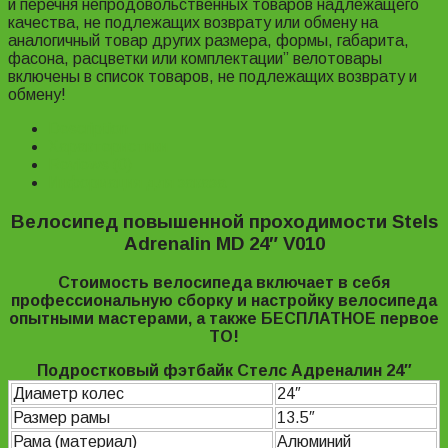
и перечня непродовольственных товаров надлежащего
качества, не подлежащих возврату или обмену на
аналогичный товар других размера, формы, габарита,
фасона, расцветки или комплектации” велотовары
включены в список товаров, не подлежащих возврату и
обмену!
Description
Характеристики
Reviews (0)
Информация для заказа
Велосипед повышенной проходимости Stels
Adrenalin MD 24″ V010
Стоимость велосипеда включает в себя
профессиональную сборку и настройку велосипеда
опытными мастерами, а также БЕСПЛАТНОЕ первое
ТО!
Подростковый фэтбайк Стелс Адреналин 24″
Диаметр колес
24″
Размер рамы
13.5″
Рама (материал)
Алюминий