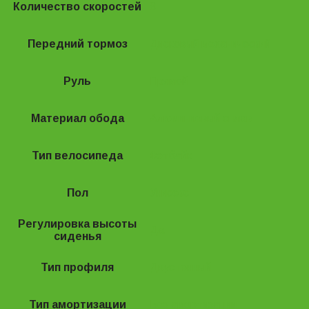
Количество скоростей
8
Передний тормоз
Дисковый механический
Руль
Прямой
Материал обода
Алюминиевый сплав
Тип велосипеда
Фэтбайк
Пол
Унисекс
Регулировка высоты
Да
сиденья
Тип профиля
Двустенный
Тип амортизации
Без амортизации