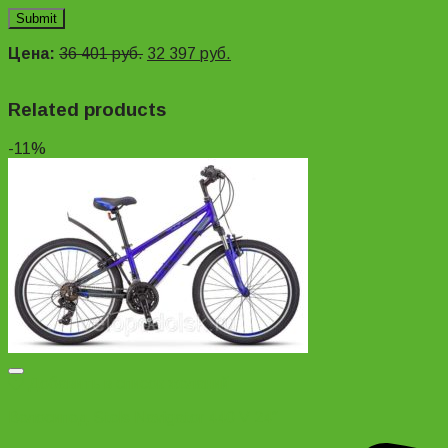
Цена:
36 401
руб.
32 397
руб.
Related products
-11%
Добавить в список желаний
Велосипед Stels Navigator 440 V 24″