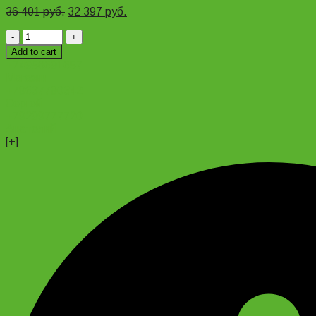
36 401
руб.
32 397
руб.
Fat
Bike
Add to cart
Stels
+74956691657
Adrenalin
Магазин
MD
+79637790342
24"
Сергей
quantity
+79299777720
Анатолий
[+]