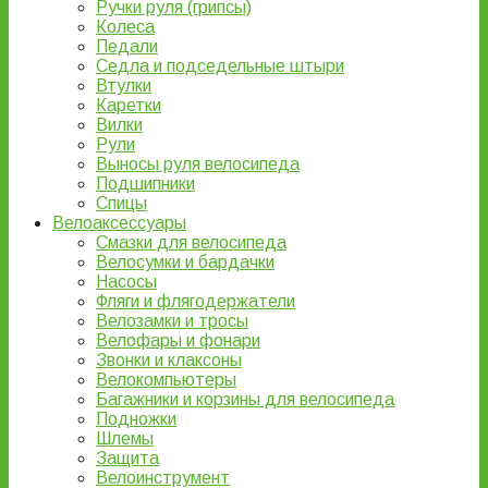
Ручки руля (грипсы)
Колеса
Педали
Седла и подседельные штыри
Втулки
Каретки
Вилки
Рули
Выносы руля велосипеда
Подшипники
Спицы
Велоаксессуары
Смазки для велосипеда
Велосумки и бардачки
Насосы
Фляги и флягодержатели
Велозамки и тросы
Велофары и фонари
Звонки и клаксоны
Велокомпьютеры
Багажники и корзины для велосипеда
Подножки
Шлемы
Защита
Велоинструмент