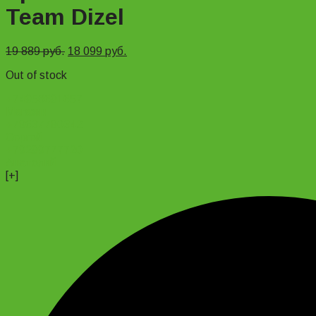
Team Dizel
19 889
руб.
18 099
руб.
Out of stock
+74956691657
Магазин
+79637790342
Сергей
+79299777720
Анатолий
[+]