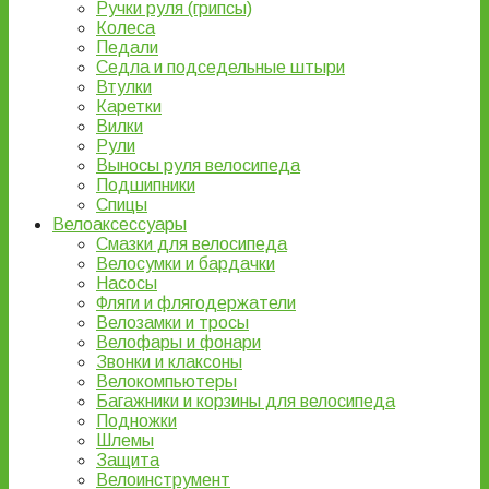
Ручки руля (грипсы)
Колеса
Педали
Седла и подседельные штыри
Втулки
Каретки
Вилки
Рули
Выносы руля велосипеда
Подшипники
Спицы
Велоаксессуары
Смазки для велосипеда
Велосумки и бардачки
Насосы
Фляги и флягодержатели
Велозамки и тросы
Велофары и фонари
Звонки и клаксоны
Велокомпьютеры
Багажники и корзины для велосипеда
Подножки
Шлемы
Защита
Велоинструмент