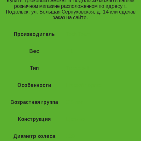
Купить трюковый самокат в Подольске можно в нашем
розничном магазине расположенном по адресу
г.
Подольск, ул. Большая Серпуховская, д. 14 или сделав
заказ на сайте.
Производитель
Tech Team
Вес
4.1
Тип
Трюковый
Особенности
Ножной тормоз
Возрастная группа
С 5 лет
Конструкция
Цельная
Диаметр колеса
120