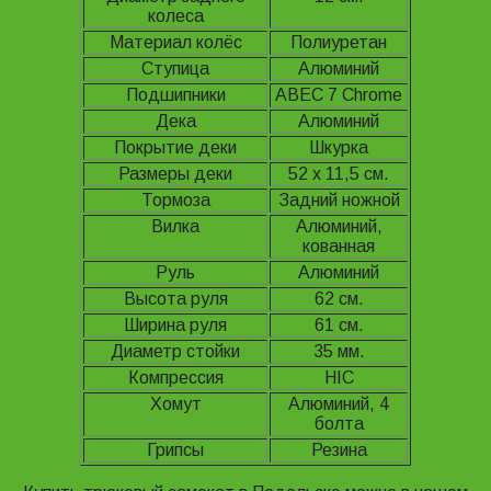
колеса
Материал колёс
Полиуретан
Ступица
Алюминий
Подшипники
ABEC 7 Chrome
Дека
Алюминий
Покрытие деки
Шкурка
Размеры деки
52 х 11,5 см.
Тормоза
Задний ножной
Вилка
Алюминий,
кованная
Руль
Алюминий
Высота руля
62 см.
Ширина руля
61 см.
Диаметр стойки
35 мм.
Компрессия
HIC
Хомут
Алюминий, 4
болта
Грипсы
Резина