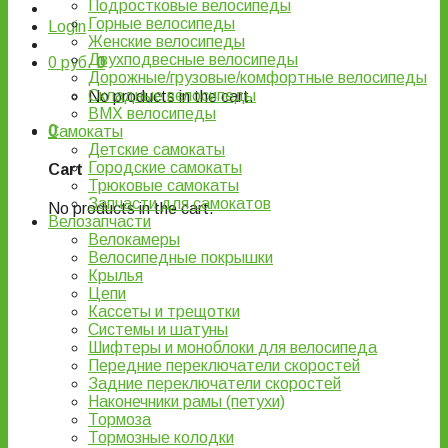
Подростковые велосипеды
Горные велосипеды
Login
Женские велосипеды
Двухподвесные велосипеды
0
руб.
0
Дорожные/грузовые/комфортные велосипеды
Складные велосипеды
No products in the cart.
BMX велосипеды
0
Самокаты
Детские самокаты
Городские самокаты
Cart
Трюковые самокаты
Запчасти для самокатов
No products in the cart.
Велозапчасти
Велокамеры
Велосипедные покрышки
Крылья
Цепи
Кассеты и трещотки
Системы и шатуны
Шифтеры и моноблоки для велосипеда
Передние переключатели скоростей
Задние переключатели скоростей
Наконечники рамы (петухи)
Тормоза
Тормозные колодки