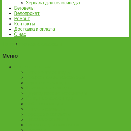
Зеркала для велосипеда
Беговелы
Велопрокат
Ремонт
Контакты
Доставка и оплата
О нас
Home
/
Трюковые самокаты
Меню
Каталог товаров
Детские велосипеды
Подростковые велосипеды
Горные велосипеды
Женские велосипеды
Двухподвесные велосипеды
Складные велосипеды
BMX велосипеды
Детские самокаты
Городские самокаты
Трюковые самокаты
Запчасти для самокатов
Беговелы