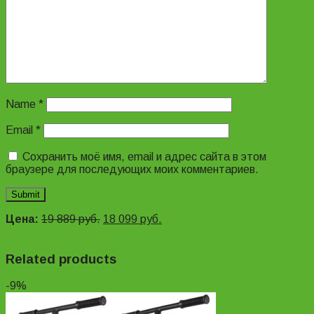
Name
*
Email
*
Сохранить моё имя, email и адрес сайта в этом
браузере для последующих моих комментариев.
Цена:
19 889
руб.
18 099
руб.
Related products
-9%