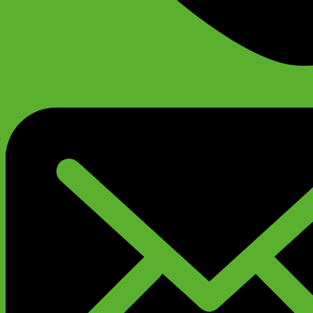
+79299777720
Анатолий