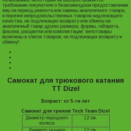
требование покупателя о безвозмездном предоставлении
ему на период ремонта или замены аналогичного товара,
и перечня непродовольственных товаров надлежащего
качества, не подлежащих возврату или обмену на
аналогичный товар других размера, формы, габарита,
фасона, расцветки или комплектации” велотовары
включены в список товаров, не подлежащих возврату и
обмену!
Description
Характеристики
Reviews (0)
Информация для заказа
Самокат для трюкового катания
TT Dizel
Возраст: от 5-ти лет
Самокат для трюков Tech Team Dizel
Диаметр переднего
12 см.
колеса
Диаметр заднего
12 см.