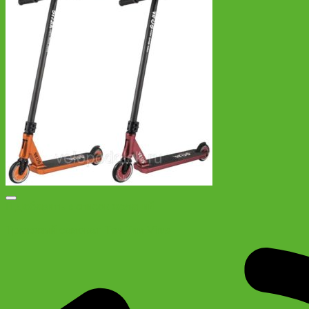
Добавить в список желаний
Трюковый самокат Теч Тим Virus