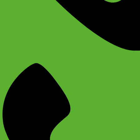
+74956691657
Магазин