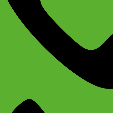
+79637790342
Сергей