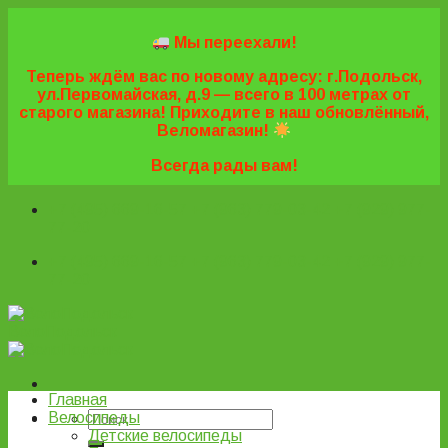
Skip
to
Мы переехали!
content
Теперь ждём вас по новому адресу: г.Подольск,
ул.Первомайская, д.9 — всего в 100 метрах от
старого магазина! Приходите в наш обновлённый,
Веломагазин!
Всегда рады вам!
+7 (495) 669-16-57
+7 (963) 779-03-42
+7 (929) 977-
77-20
+7 (495) 669-16-57
+7 (963) 779-03-42
+7 (929) 977-
77-20
ВелоПодольск
Главная
Велосипеды
Детские велосипеды