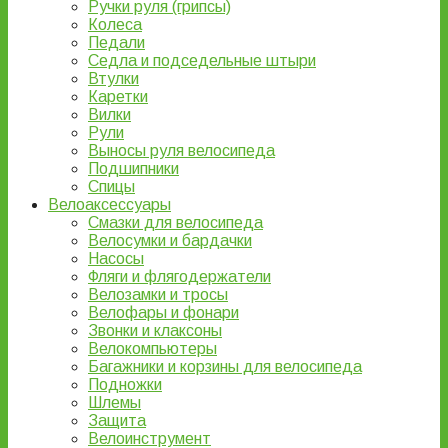
Ручки руля (грипсы)
Колеса
Педали
Седла и подседельные штыри
Втулки
Каретки
Вилки
Рули
Выносы руля велосипеда
Подшипники
Спицы
Велоаксессуары
Смазки для велосипеда
Велосумки и бардачки
Насосы
Фляги и флягодержатели
Велозамки и тросы
Велофары и фонари
Звонки и клаксоны
Велокомпьютеры
Багажники и корзины для велосипеда
Подножки
Шлемы
Защита
Велоинструмент