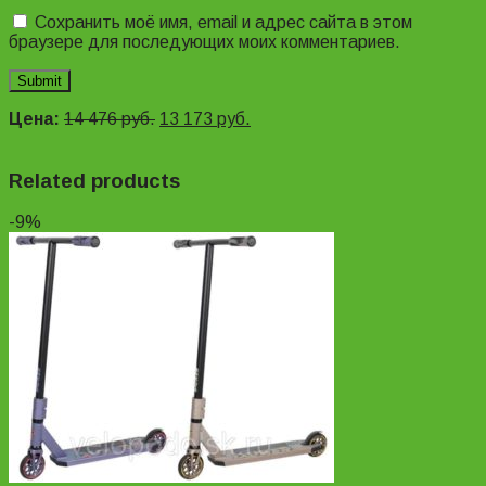
Сохранить моё имя, email и адрес сайта в этом
браузере для последующих моих комментариев.
Цена:
14 476
руб.
13 173
руб.
Related products
-9%