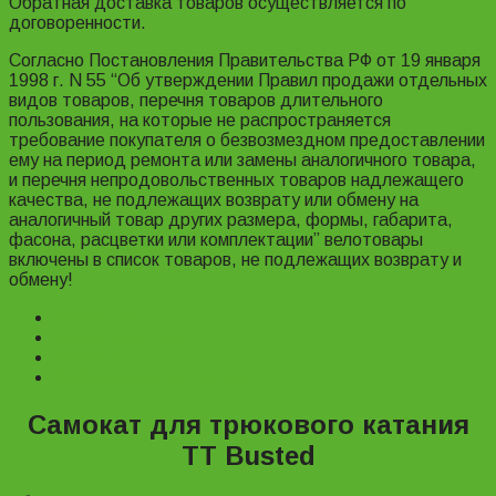
Обратная доставка товаров осуществляется по
договоренности.
Согласно Постановления Правительства РФ от 19 января
1998 г. N 55 “Об утверждении Правил продажи отдельных
видов товаров, перечня товаров длительного
пользования, на которые не распространяется
требование покупателя о безвозмездном предоставлении
ему на период ремонта или замены аналогичного товара,
и перечня непродовольственных товаров надлежащего
качества, не подлежащих возврату или обмену на
аналогичный товар других размера, формы, габарита,
фасона, расцветки или комплектации” велотовары
включены в список товаров, не подлежащих возврату и
обмену!
Description
Характеристики
Reviews (0)
Информация для заказа
Самокат для трюкового катания
TT Busted