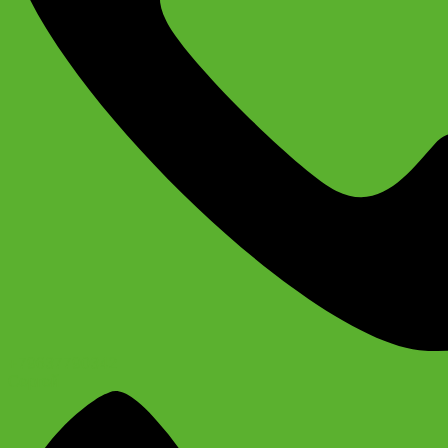
+79637790342
Сергей