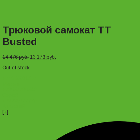
Трюковой самокат TT
Busted
14 476
руб.
13 173
руб.
Out of stock
+74956691657
Магазин
+79637790342
Сергей
+79299777720
Анатолий
[+]