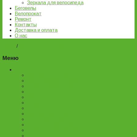
Зеркала для велосипеда
Беговелы
Велопрокат
Ремонт
Контакты
Доставка и оплата
О нас
Home
/
Трюковые самокаты
Меню
Каталог товаров
Детские велосипеды
Подростковые велосипеды
Горные велосипеды
Женские велосипеды
Двухподвесные велосипеды
Складные велосипеды
BMX велосипеды
Детские самокаты
Городские самокаты
Трюковые самокаты
Запчасти для самокатов
Беговелы