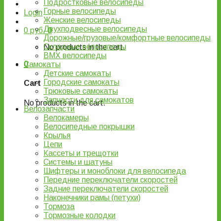
Подростковые велосипеды
Горные велосипеды
Login
Женские велосипеды
Двухподвесные велосипеды
0
руб.
0
Дорожные/грузовые/комфортные велосипеды
Складные велосипеды
No products in the cart.
BMX велосипеды
0
Самокаты
Детские самокаты
Городские самокаты
Cart
Трюковые самокаты
Запчасти для самокатов
No products in the cart.
Велозапчасти
Велокамеры
Велосипедные покрышки
Крылья
Цепи
Кассеты и трещотки
Системы и шатуны
Шифтеры и моноблоки для велосипеда
Передние переключатели скоростей
Задние переключатели скоростей
Наконечники рамы (петухи)
Тормоза
Тормозные колодки