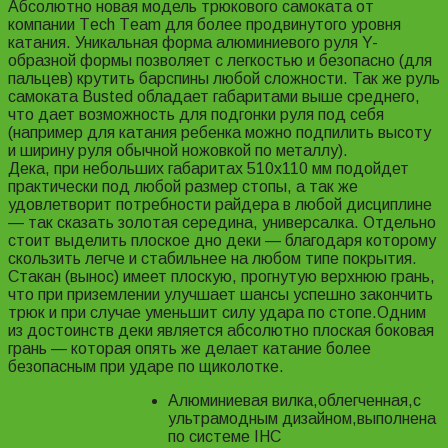
Абсолютно новая модель трюкового самоката от
компании Тech Тeam для более продвинутого уровня
катания. Уникальная форма алюминиевого руля Y-
образной формы позволяет с легкостью и безопасно (для
пальцев) крутить барспины любой сложности. Так же руль
самоката Busted обладает габаритами выше среднего,
что дает возможность для подгонки руля под себя
(например для катания ребенка можно подпилить высоту
и ширину руля обычной ножовкой по металлу).
Дека, при небольших габаритах 510х110 мм подойдет
практически под любой размер стопы, а так же
удовлетворит потребности райдера в любой дисциплине
— так сказать золотая середина, универсалка. Отдельно
стоит выделить плоское дно деки — благодаря которому
скользить легче и стабильнее на любом типе покрытия.
Стакан (вынос) имеет плоскую, прогнутую верхнюю грань,
что при приземлении улучшает шансы успешно закончить
трюк и при случае уменьшит силу удара по стопе.Одним
из достоинств деки является абсолютно плоская боковая
грань — которая опять же делает катание более
безопасным при ударе по щиколотке.
Алюминиевая вилка,облегченная,с
ультрамодным дизайном,выполнена
по системе IHC