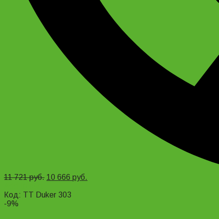
11 721
руб.
10 666
руб.
Add to cart
Код: TT Duker 303
-9%