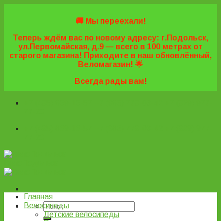
Skip
to
🚚 Мы переехали!
content
Теперь ждём вас по новому адресу: г.Подольск,
ул.Первомайская, д.9 — всего в 100 метрах от
старого магазина! Приходите в наш обновлённый,
Веломагазин! 🌟
Всегда рады вам!
+7 (495) 669-16-57
+7 (963) 779-03-42
+7 (929) 977-
77-20
+7 (495) 669-16-57
+7 (963) 779-03-42
+7 (929) 977-
77-20
ВелоПодольск
Главная
Велосипеды
Детские велосипеды