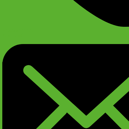
+79299777720
Анатолий