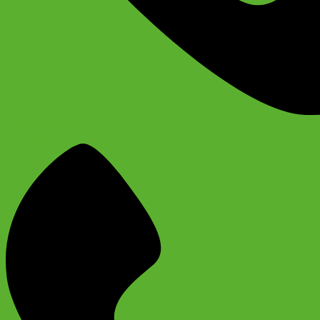
+74956691657
Магазин