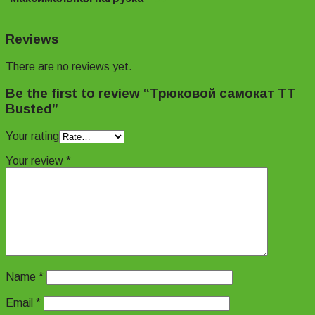
Reviews
There are no reviews yet.
Be the first to review “Трюковой самокат TT
Busted”
Your rating
Your review
*
Name
*
Email
*