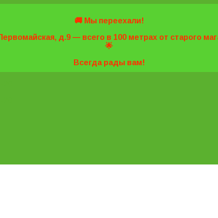
🚚 Мы переехали!
Первомайская, д.9 — всего в 100 метрах от старого м
🌟
Всегда рады вам!
7-20
7-20