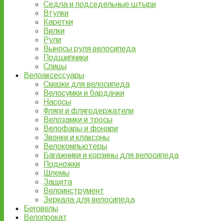
Седла и подседельные штыри
Втулки
Каретки
Вилки
Рули
Выносы руля велосипеда
Подшипники
Спицы
Велоаксессуары
Смазки для велосипеда
Велосумки и бардачки
Насосы
Фляги и флягодержатели
Велозамки и тросы
Велофары и фонари
Звонки и клаксоны
Велокомпьютеры
Багажники и корзины для велосипеда
Подножки
Шлемы
Защита
Велоинструмент
Зеркала для велосипеда
Беговелы
Велопрокат