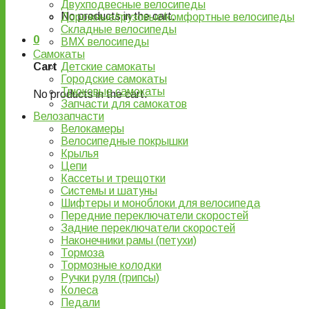
Двухподвесные велосипеды
No products in the cart.
Дорожные/грузовые/комфортные велосипеды
Складные велосипеды
0
BMX велосипеды
Самокаты
Детские самокаты
Cart
Городские самокаты
Трюковые самокаты
No products in the cart.
Запчасти для самокатов
Велозапчасти
Велокамеры
Велосипедные покрышки
Крылья
Цепи
Кассеты и трещотки
Системы и шатуны
Шифтеры и моноблоки для велосипеда
Передние переключатели скоростей
Задние переключатели скоростей
Наконечники рамы (петухи)
Тормоза
Тормозные колодки
Ручки руля (грипсы)
Колеса
Педали