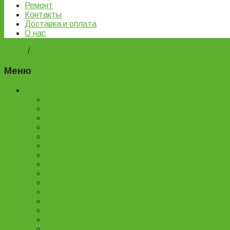
Ремонт
Контакты
Доставка и оплата
О нас
Home
/
Горные велосипеды
Меню
Каталог товаров
Детские велосипеды
Подростковые велосипеды
Горные велосипеды
Женские велосипеды
Двухподвесные велосипеды
Складные велосипеды
BMX велосипеды
Детские самокаты
Городские самокаты
Трюковые самокаты
Запчасти для самокатов
Беговелы
Велозапчасти
Велоаксессуары
Ремонт и обслуживание велосипедов