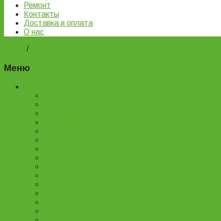
Ремонт
Контакты
Доставка и оплата
О нас
Home
/
Горные велосипеды
Меню
Каталог товаров
Детские велосипеды
Подростковые велосипеды
Горные велосипеды
Женские велосипеды
Двухподвесные велосипеды
Складные велосипеды
BMX велосипеды
Детские самокаты
Городские самокаты
Трюковые самокаты
Запчасти для самокатов
Беговелы
Велозапчасти
Велоаксессуары
Ремонт и обслуживание велосипедов