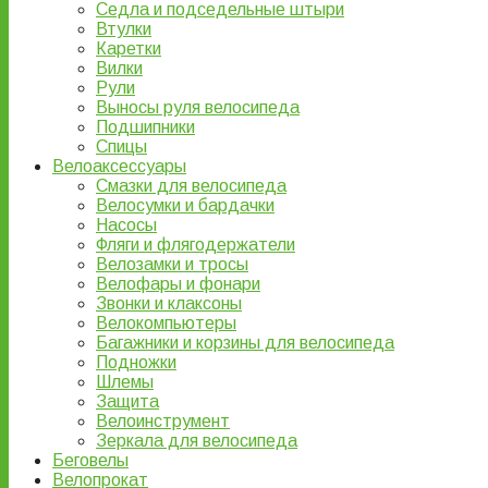
Седла и подседельные штыри
Втулки
Каретки
Вилки
Рули
Выносы руля велосипеда
Подшипники
Спицы
Велоаксессуары
Смазки для велосипеда
Велосумки и бардачки
Насосы
Фляги и флягодержатели
Велозамки и тросы
Велофары и фонари
Звонки и клаксоны
Велокомпьютеры
Багажники и корзины для велосипеда
Подножки
Шлемы
Защита
Велоинструмент
Зеркала для велосипеда
Беговелы
Велопрокат