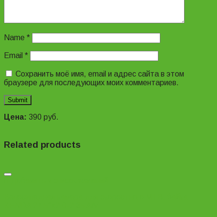
Name
*
Email
*
Сохранить моё имя, email и адрес сайта в этом
браузере для последующих моих комментариев.
Цена:
390
руб.
Related products
Добавить в список желаний
Велосипедная камера для скоростного MTB, байка
KENDA 27.5″x2.0-2.35 A/V