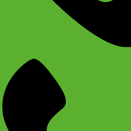
+74956691657
Магазин