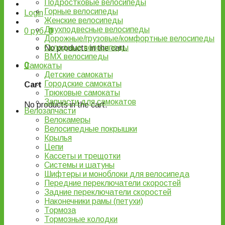
Подростковые велосипеды
Горные велосипеды
Login
Женские велосипеды
Двухподвесные велосипеды
0
руб.
0
Дорожные/грузовые/комфортные велосипеды
Складные велосипеды
No products in the cart.
BMX велосипеды
0
Самокаты
Детские самокаты
Городские самокаты
Cart
Трюковые самокаты
Запчасти для самокатов
No products in the cart.
Велозапчасти
Велокамеры
Велосипедные покрышки
Крылья
Цепи
Кассеты и трещотки
Системы и шатуны
Шифтеры и моноблоки для велосипеда
Передние переключатели скоростей
Задние переключатели скоростей
Наконечники рамы (петухи)
Тормоза
Тормозные колодки