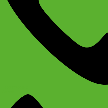
+79637790342
Сергей