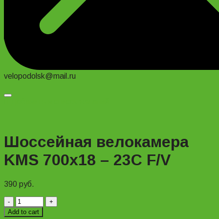
velopodolsk@mail.ru
Добавить в список желаний
Шоссейная велокамера
KMS 700х18 – 23C F/V
390
руб.
Шоссейная
велокамера
Add to cart
KMS