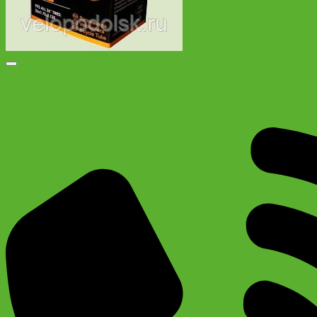
Добавить в список желаний
Велосипедная камера для хардтейла DURO
26″х2.5/2.6/2.75