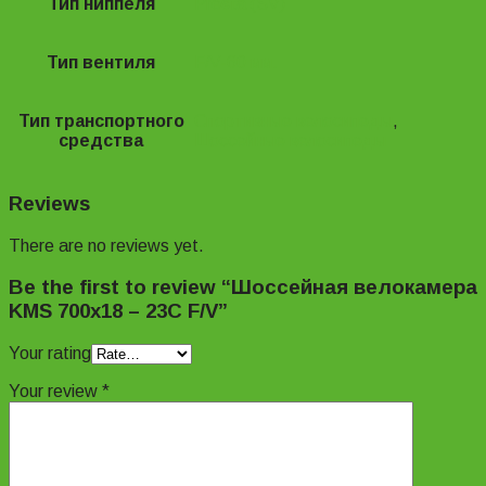
Тип ниппеля
Presta (SV)
Тип вентиля
F/V-60 мм.
Тип транспортного
Спортивные велосипеды
,
средства
Шоссейные велосипеды
Reviews
There are no reviews yet.
Be the first to review “Шоссейная велокамера
KMS 700х18 – 23C F/V”
Your rating
Your review
*