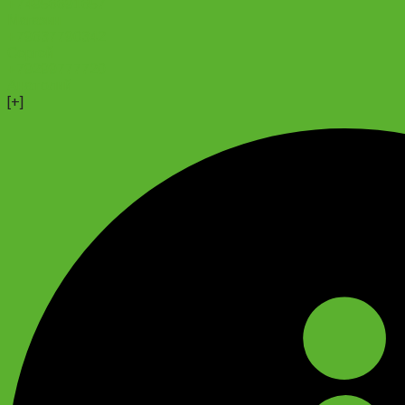
+74956691657
700х18
Магазин
-
+79637790342
23C
Сергей
F/V
+79299777720
quantity
Анатолий
[+]