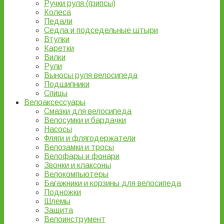
Ручки руля (грипсы)
Колеса
Педали
Седла и подседельные штыри
Втулки
Каретки
Вилки
Рули
Выносы руля велосипеда
Подшипники
Спицы
Велоаксессуары
Смазки для велосипеда
Велосумки и бардачки
Насосы
Фляги и флягодержатели
Велозамки и тросы
Велофары и фонари
Звонки и клаксоны
Велокомпьютеры
Багажники и корзины для велосипеда
Подножки
Шлемы
Защита
Велоинструмент