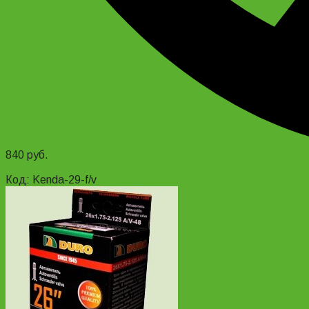
840
руб.
Add to cart
Код: Kenda-29-f/v