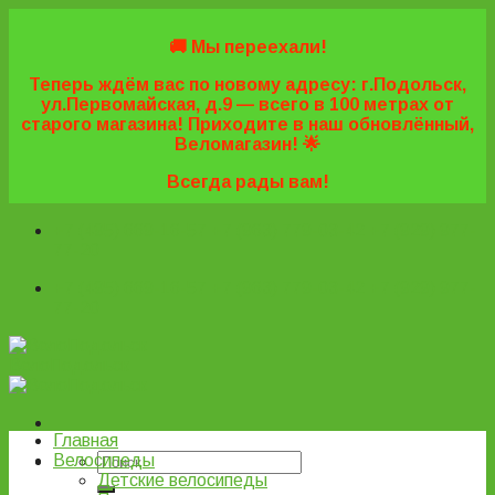
Skip
to
🚚 Мы переехали!
content
Теперь ждём вас по новому адресу: г.Подольск,
ул.Первомайская, д.9 — всего в 100 метрах от
старого магазина! Приходите в наш обновлённый,
Веломагазин! 🌟
Всегда рады вам!
+7 (495) 669-16-57
+7 (963) 779-03-42
+7 (929) 977-
77-20
+7 (495) 669-16-57
+7 (963) 779-03-42
+7 (929) 977-
77-20
ВелоПодольск
Главная
Велосипеды
Детские велосипеды