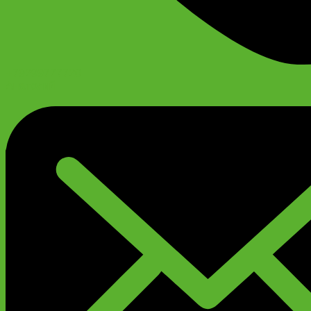
+79299777720
Анатолий