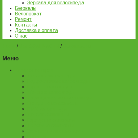
Зеркала для велосипеда
Беговелы
Велопрокат
Ремонт
Контакты
Доставка и оплата
О нас
Home
/
ВЕЛОЗАПЧАСТИ
/
Велокамеры
Меню
Каталог товаров
Детские велосипеды
Подростковые велосипеды
Горные велосипеды
Женские велосипеды
Двухподвесные велосипеды
Складные велосипеды
BMX велосипеды
Детские самокаты
Городские самокаты
Трюковые самокаты
Запчасти для самокатов
Беговелы