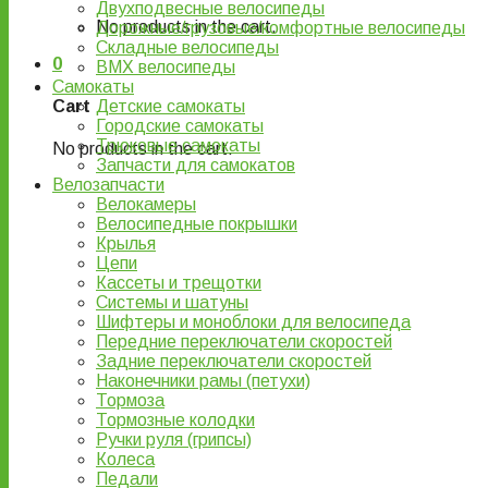
Двухподвесные велосипеды
No products in the cart.
Дорожные/грузовые/комфортные велосипеды
Складные велосипеды
0
BMX велосипеды
Самокаты
Детские самокаты
Cart
Городские самокаты
Трюковые самокаты
No products in the cart.
Запчасти для самокатов
Велозапчасти
Велокамеры
Велосипедные покрышки
Крылья
Цепи
Кассеты и трещотки
Системы и шатуны
Шифтеры и моноблоки для велосипеда
Передние переключатели скоростей
Задние переключатели скоростей
Наконечники рамы (петухи)
Тормоза
Тормозные колодки
Ручки руля (грипсы)
Колеса
Педали