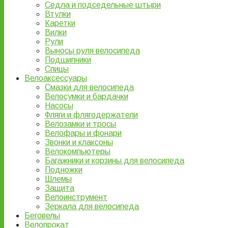
Седла и подседельные штыри
Втулки
Каретки
Вилки
Рули
Выносы руля велосипеда
Подшипники
Спицы
Велоаксессуары
Смазки для велосипеда
Велосумки и бардачки
Насосы
Фляги и флягодержатели
Велозамки и тросы
Велофары и фонари
Звонки и клаксоны
Велокомпьютеры
Багажники и корзины для велосипеда
Подножки
Шлемы
Защита
Велоинструмент
Зеркала для велосипеда
Беговелы
Велопрокат