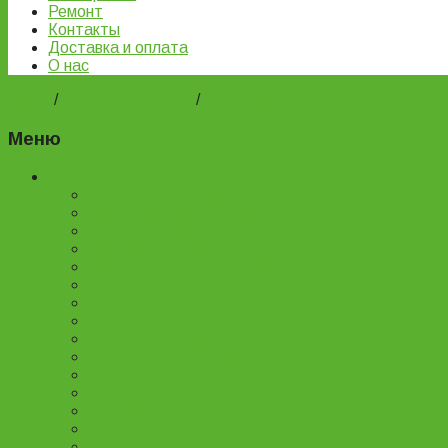
Ремонт
Контакты
Доставка и оплата
О нас
Home
/
ВЕЛОЗАПЧАСТИ
/
Велокамеры
Меню
Каталог товаров
Детские велосипеды
Подростковые велосипеды
Горные велосипеды
Женские велосипеды
Двухподвесные велосипеды
Складные велосипеды
BMX велосипеды
Детские самокаты
Городские самокаты
Трюковые самокаты
Запчасти для самокатов
Беговелы
Велозапчасти
Велоаксессуары
Ремонт и обслуживание велосипедов