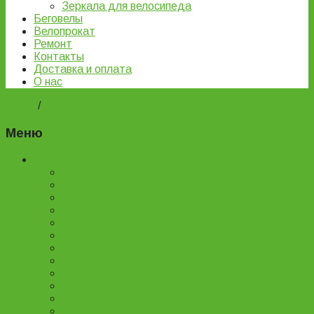
Зеркала для велосипеда
Беговелы
Велопрокат
Ремонт
Контакты
Доставка и оплата
О нас
Home
/
Детские велосипеды
Меню
Каталог товаров
Детские велосипеды
Подростковые велосипеды
Горные велосипеды
Женские велосипеды
Двухподвесные велосипеды
Складные велосипеды
BMX велосипеды
Детские самокаты
Городские самокаты
Трюковые самокаты
Запчасти для самокатов
Беговелы