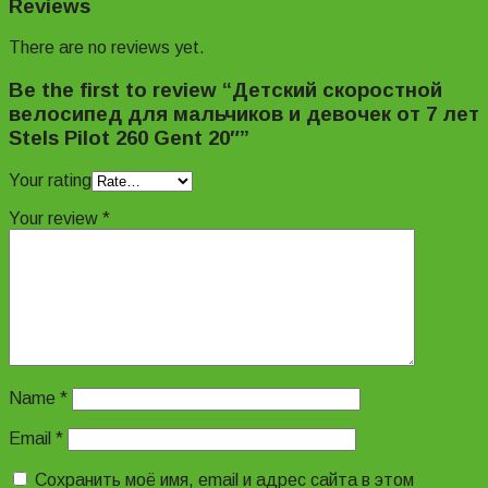
Reviews
There are no reviews yet.
Be the first to review “Детский скоростной
велосипед для мальчиков и девочек от 7 лет
Stels Pilot 260 Gent 20″”
Your rating
Your review
*
Name
*
Email
*
Сохранить моё имя, email и адрес сайта в этом