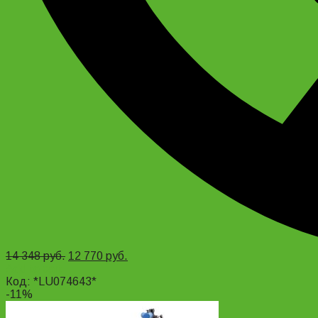
14 348
руб.
12 770
руб.
Add to cart
Код: *LU074643*
-11%