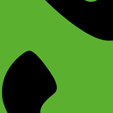
+74956691657
Магазин