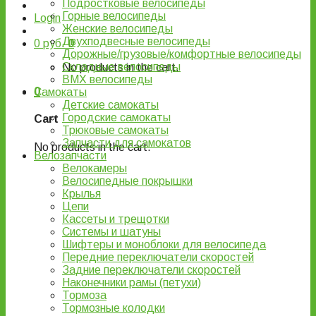
Подростковые велосипеды
Горные велосипеды
Login
Женские велосипеды
Двухподвесные велосипеды
0
руб.
0
Дорожные/грузовые/комфортные велосипеды
Складные велосипеды
No products in the cart.
BMX велосипеды
0
Самокаты
Детские самокаты
Городские самокаты
Cart
Трюковые самокаты
Запчасти для самокатов
No products in the cart.
Велозапчасти
Велокамеры
Велосипедные покрышки
Крылья
Цепи
Кассеты и трещотки
Системы и шатуны
Шифтеры и моноблоки для велосипеда
Передние переключатели скоростей
Задние переключатели скоростей
Наконечники рамы (петухи)
Тормоза
Тормозные колодки