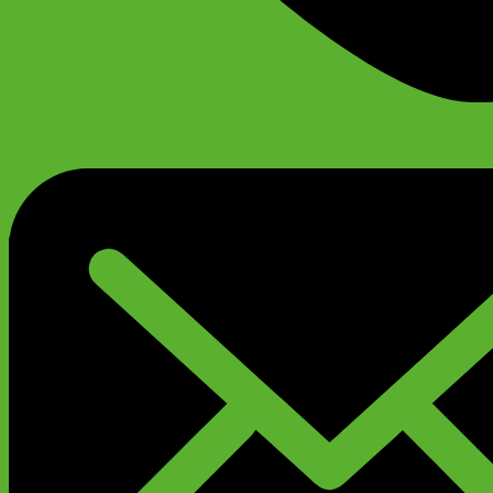
+79299777720
Анатолий