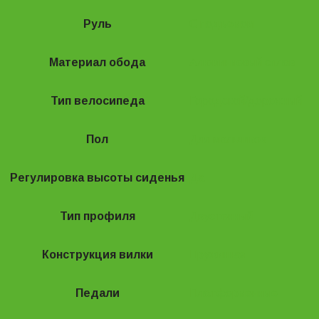
Руль
С подъемом
Материал обода
Алюминиевый сплав
Тип велосипеда
Городской/дорожный
Пол
Для мальчиков
Регулировка высоты сиденья
Да
Тип профиля
Двустенный
Конструкция вилки
Пружинная
Педали
Платформенные