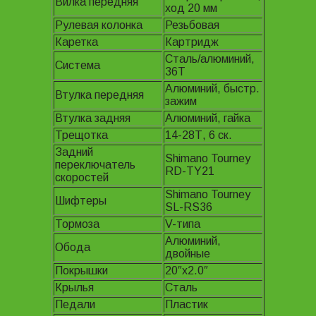
Вилка передняя
ход 20 мм
Рулевая колонка
Резьбовая
Каретка
Картридж
Сталь/алюминий,
Система
36Т
Алюминий, быстр.
Втулка передняя
зажим
Втулка задняя
Алюминий, гайка
Трещотка
14-28Т, 6 ск.
Задний
Shimano Tourney
переключатель
RD-TY21
скоростей
Shimano Tourney
Шифтеры
SL-RS36
Тормоза
V-типа
Алюминий,
Обода
двойные
Покрышки
20″x2.0″
Крылья
Сталь
Педали
Пластик