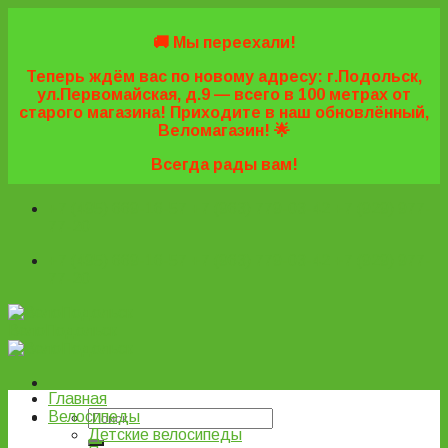
Skip
to
🚚 Мы переехали!
content
Теперь ждём вас по новому адресу: г.Подольск,
ул.Первомайская, д.9 — всего в 100 метрах от
старого магазина! Приходите в наш обновлённый,
Веломагазин! 🌟
Всегда рады вам!
+7 (495) 669-16-57
+7 (963) 779-03-42
+7 (929) 977-
77-20
+7 (495) 669-16-57
+7 (963) 779-03-42
+7 (929) 977-
77-20
ВелоПодольск
Главная
Велосипеды
Детские велосипеды