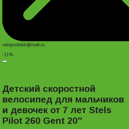
velopodolsk@mail.ru
-11%
Добавить в список желаний
Детский скоростной
велосипед для мальчиков
и девочек от 7 лет Stels
Pilot 260 Gent 20″