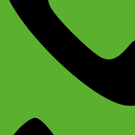
+79637790342
Сергей