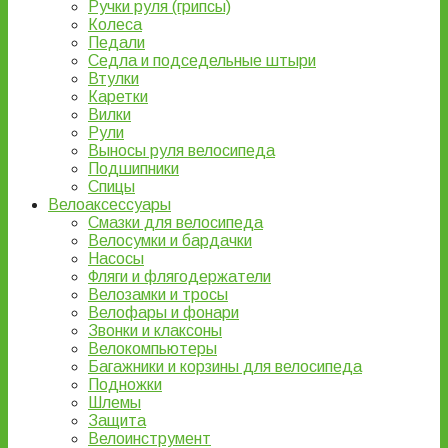
Ручки руля (грипсы)
Колеса
Педали
Седла и подседельные штыри
Втулки
Каретки
Вилки
Рули
Выносы руля велосипеда
Подшипники
Спицы
Велоаксессуары
Смазки для велосипеда
Велосумки и бардачки
Насосы
Фляги и флягодержатели
Велозамки и тросы
Велофары и фонари
Звонки и клаксоны
Велокомпьютеры
Багажники и корзины для велосипеда
Подножки
Шлемы
Защита
Велоинструмент