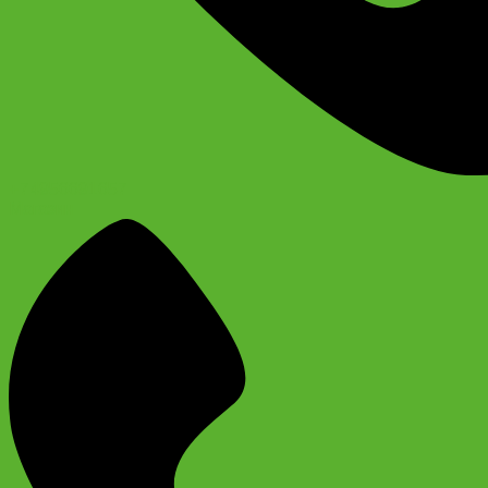
+74956691657
Магазин