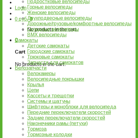
Подростковые велосипеды
Горные велосипеды
Login
Женские велосипеды
Двухподвесные велосипеды
0
руб.
0
Дорожные/грузовые/комфортные велосипеды
Складные велосипеды
No products in the cart.
BMX велосипеды
0
Самокаты
Детские самокаты
Городские самокаты
Cart
Трюковые самокаты
Запчасти для самокатов
No products in the cart.
Велозапчасти
Велокамеры
Велосипедные покрышки
Крылья
Цепи
Кассеты и трещотки
Системы и шатуны
Шифтеры и моноблоки для велосипеда
Передние переключатели скоростей
Задние переключатели скоростей
Наконечники рамы (петухи)
Тормоза
Тормозные колодки