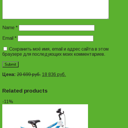
Name
*
Email
*
Сохранить моё имя, email и адрес сайта в этом
браузере для последующих моих комментариев.
Цена:
20 699
руб.
18 836
руб.
Related products
-11%