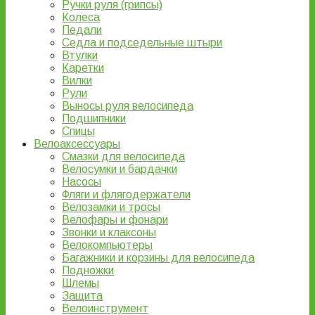
Ручки руля (грипсы)
Колеса
Педали
Седла и подседельные штыри
Втулки
Каретки
Вилки
Рули
Выносы руля велосипеда
Подшипники
Спицы
Велоаксессуары
Смазки для велосипеда
Велосумки и бардачки
Насосы
Фляги и флягодержатели
Велозамки и тросы
Велофары и фонари
Звонки и клаксоны
Велокомпьютеры
Багажники и корзины для велосипеда
Подножки
Шлемы
Защита
Велоинструмент