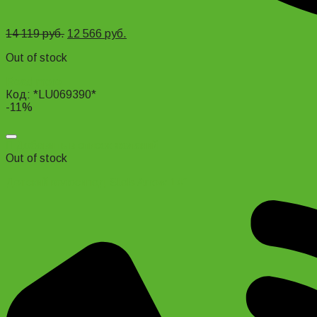
14 119
руб.
12 566
руб.
Out of stock
Read more
Код: *LU069390*
-11%
Добавить в список желаний
Out of stock
Детский велосипед Stels Arrow 14″