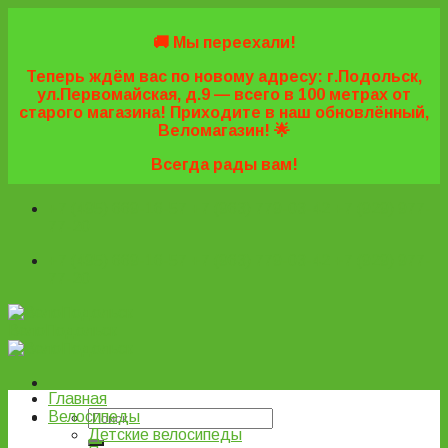
Skip
to
🚚 Мы переехали!
content
Теперь ждём вас по новому адресу: г.Подольск,
ул.Первомайская, д.9 — всего в 100 метрах от
старого магазина! Приходите в наш обновлённый,
Веломагазин! 🌟
Всегда рады вам!
+7 (495) 669-16-57
+7 (963) 779-03-42
+7 (929) 977-
77-20
+7 (495) 669-16-57
+7 (963) 779-03-42
+7 (929) 977-
77-20
ВелоПодольск
Главная
Велосипеды
Детские велосипеды