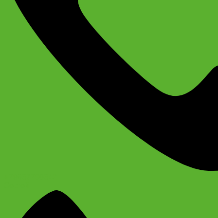
+79637790342
Сергей