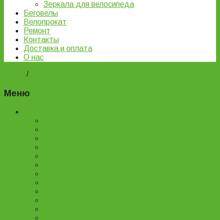
Зеркала для велосипеда
Беговелы
Велопрокат
Ремонт
Контакты
Доставка и оплата
О нас
Home
/
Детские велосипеды
Меню
Каталог товаров
Детские велосипеды
Подростковые велосипеды
Горные велосипеды
Женские велосипеды
Двухподвесные велосипеды
Складные велосипеды
BMX велосипеды
Детские самокаты
Городские самокаты
Трюковые самокаты
Запчасти для самокатов
Беговелы