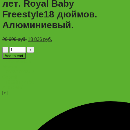
лет. Royal Baby
Freestyle18 дюймов.
Алюминиевый.
20 699
руб.
18 836
руб.
Велосипед
для
Add to cart
детей
+74956691657
5-
Магазин
7
+79637790342
лет.
Сергей
Royal
+79299777720
Baby
Анатолий
Freestyle18
[+]
дюймов.
Алюминиевый.
quantity