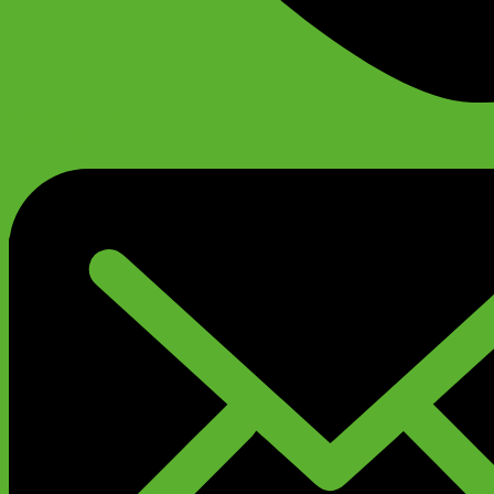
+79299777720
Анатолий