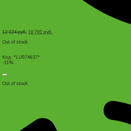
12 024
руб.
10 701
руб.
Out of stock
Read more
Код: *LU074637*
-11%
Добавить в список желаний
Out of stock
Детский велосипед Stels Joy 16″