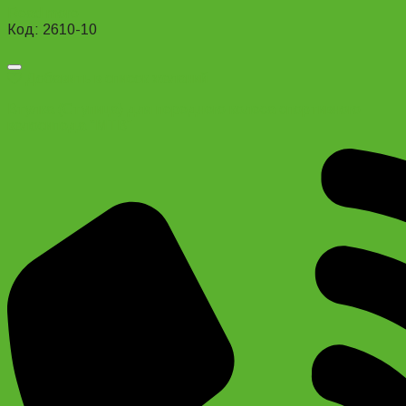
Read more
Код: 2610-10
Добавить в список желаний
Втулка (Ступица) для переднего колеса спортивного
велосипеда “MTB”