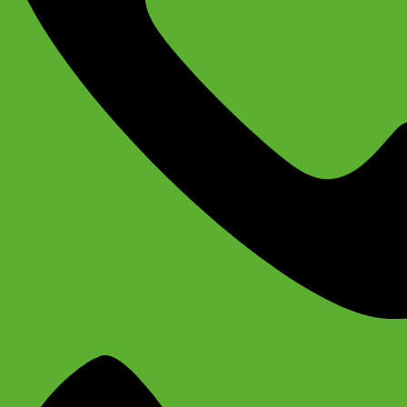
+79637790342
Сергей