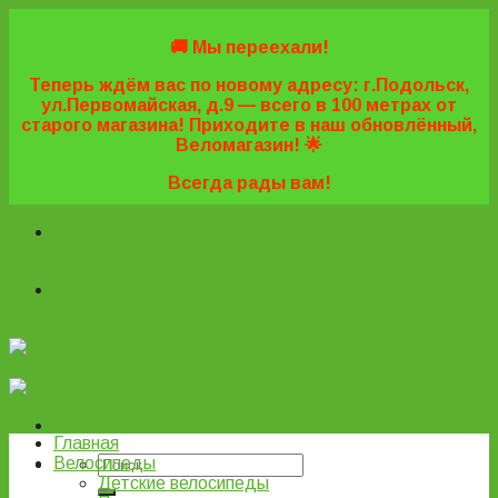
Skip
to
🚚 Мы переехали!
content
Теперь ждём вас по новому адресу: г.Подольск,
ул.Первомайская, д.9 — всего в 100 метрах от
старого магазина! Приходите в наш обновлённый,
Веломагазин! 🌟
Всегда рады вам!
+7 (495) 669-16-57
+7 (963) 779-03-42
+7 (929) 977-
77-20
+7 (495) 669-16-57
+7 (963) 779-03-42
+7 (929) 977-
77-20
ВелоПодольск
Главная
Велосипеды
Детские велосипеды