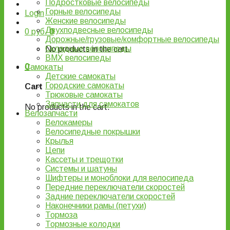
Подростковые велосипеды
Горные велосипеды
Login
Женские велосипеды
Двухподвесные велосипеды
0
руб.
0
Дорожные/грузовые/комфортные велосипеды
Складные велосипеды
No products in the cart.
BMX велосипеды
0
Самокаты
Детские самокаты
Городские самокаты
Cart
Трюковые самокаты
Запчасти для самокатов
No products in the cart.
Велозапчасти
Велокамеры
Велосипедные покрышки
Крылья
Цепи
Кассеты и трещотки
Системы и шатуны
Шифтеры и моноблоки для велосипеда
Передние переключатели скоростей
Задние переключатели скоростей
Наконечники рамы (петухи)
Тормоза
Тормозные колодки