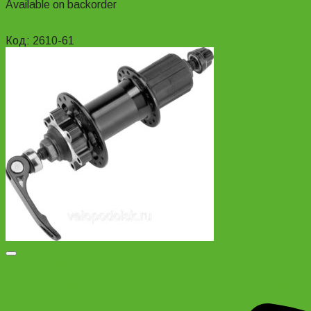
Available on backorder
Read more
Код: 2610-61
Добавить в список желаний
Втулка заднего колеса велосипеда KT-TR8R 32 спицы.