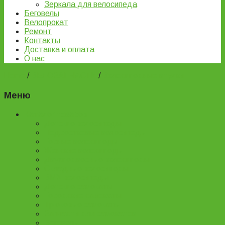
Зеркала для велосипеда
Беговелы
Велопрокат
Ремонт
Контакты
Доставка и оплата
О нас
Home
/
ВЕЛОЗАПЧАСТИ
/
Велосипедные втулки
Меню
Каталог товаров
Детские велосипеды
Подростковые велосипеды
Горные велосипеды
Женские велосипеды
Двухподвесные велосипеды
Складные велосипеды
BMX велосипеды
Детские самокаты
Городские самокаты
Трюковые самокаты
Запчасти для самокатов
Беговелы