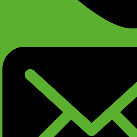
+79299777720
Анатолий