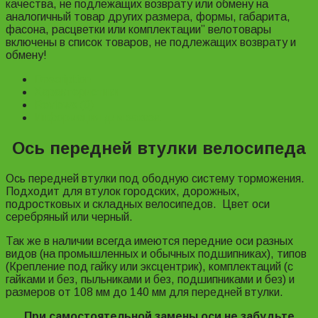
качества, не подлежащих возврату или обмену на
аналогичный товар других размера, формы, габарита,
фасона, расцветки или комплектации” велотовары
включены в список товаров, не подлежащих возврату и
обмену!
Description
Характеристики
Reviews (0)
Информация для заказа
Ось передней втулки велосипеда
Ось передней втулки под ободную систему торможения.
Подходит для втулок городских, дорожных,
подростковых и складных велосипедов. Цвет оси
серебряный или черный.
Так же в наличии всегда имеются передние оси разных
видов (на промышленных и обычных подшипниках), типов
(Крепление под гайку или эксцентрик), комплектаций (с
гайками и без, пыльниками и без, подшипниками и без) и
размеров от 108 мм до 140 мм для передней втулки.
При самостоятельной замены оси не забудьте