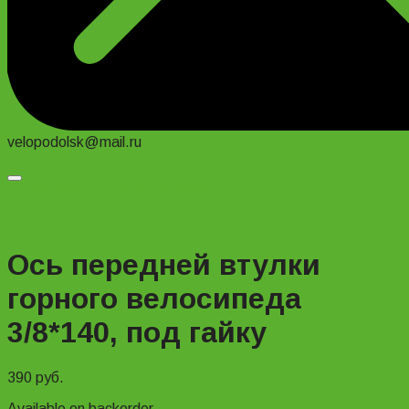
velopodolsk@mail.ru
Добавить в список желаний
Ось передней втулки
горного велосипеда
3/8*140, под гайку
390
руб.
Available on backorder