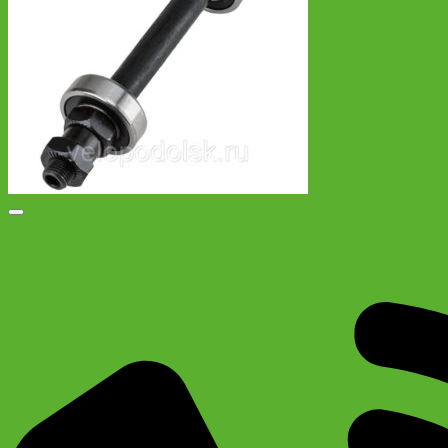
Добавить в список желаний
Ось заднего колеса велосипеда, “МТВ”, под эксцентрик, с
пром. подшипником, L:3/8″x130x145 мм.