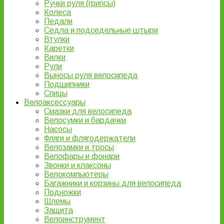
Ручки руля (грипсы)
Колеса
Педали
Седла и подседельные штыри
Втулки
Каретки
Вилки
Рули
Выносы руля велосипеда
Подшипники
Спицы
Велоаксессуары
Смазки для велосипеда
Велосумки и бардачки
Насосы
Фляги и флягодержатели
Велозамки и тросы
Велофары и фонари
Звонки и клаксоны
Велокомпьютеры
Багажники и корзины для велосипеда
Подножки
Шлемы
Защита
Велоинструмент