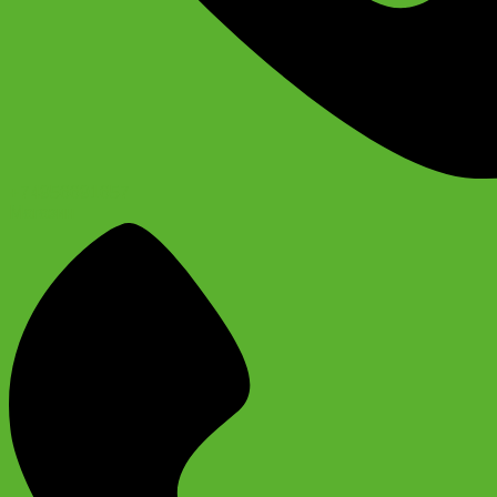
+74956691657
Магазин