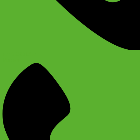
+74956691657
Магазин