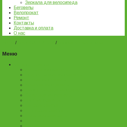
Зеркала для велосипеда
Беговелы
Велопрокат
Ремонт
Контакты
Доставка и оплата
О нас
Home
/
ВЕЛОЗАПЧАСТИ
/
Велосипедные втулки
Меню
Каталог товаров
Детские велосипеды
Подростковые велосипеды
Горные велосипеды
Женские велосипеды
Двухподвесные велосипеды
Складные велосипеды
BMX велосипеды
Детские самокаты
Городские самокаты
Трюковые самокаты
Запчасти для самокатов
Беговелы