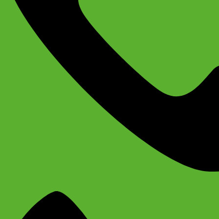
+79637790342
Сергей