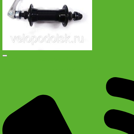
Добавить в список желаний
Втулка переднего колеса велосипеда “MTB”