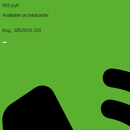
650
руб.
Available on backorder
Add to cart
Код: 3052610-101
Добавить в список желаний
Втулка задняя для колеса велосипеда, Shimano Deore XT
FH-M756 36 Спиц. Под Кассету.