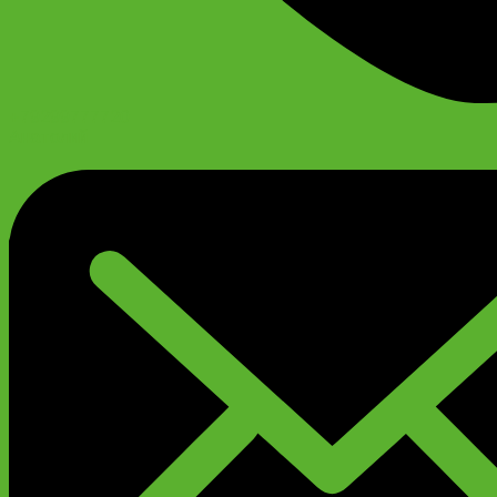
+79299777720
Анатолий