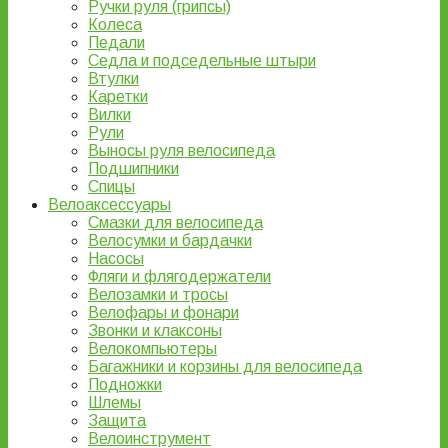
Ручки руля (грипсы)
Колеса
Педали
Седла и подседельные штыри
Втулки
Каретки
Вилки
Рули
Выносы руля велосипеда
Подшипники
Спицы
Велоаксессуары
Смазки для велосипеда
Велосумки и бардачки
Насосы
Фляги и флягодержатели
Велозамки и тросы
Велофары и фонари
Звонки и клаксоны
Велокомпьютеры
Багажники и корзины для велосипеда
Подножки
Шлемы
Защита
Велоинструмент