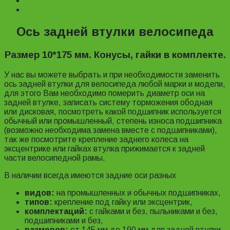
Reviews (0)
Информация для заказа
Ось задней втулки велосипеда
Размер 10*175 мм. Конусы, гайки в комплекте.
У нас вы можете выбрать и при необходимости заменить
ось задней втулки для велосипеда любой марки и модели,
для этого Вам необходимо померить диаметр оси на
задней втулке, записать систему торможения ободная
или дисковая, посмотреть какой подшипник используется
обычный или промышленный, степень износа подшипника
(возможно необходима замена вместе с подшипниками),
так же посмотрите крепление заднего колеса на
эксцентрике или гайках втулка прижимается к задней
части велосипедной рамы.
В наличии всегда имеются задние оси разных
видов:
на промышленных и обычных подшипниках,
типов:
крепление под гайку или эксцентрик,
комплектаций:
с гайками и без, пыльниками и без,
подшипниками и без,
размеров:
от 145 мм до 190 мм для задней втулки.