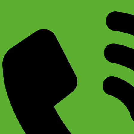
Втулка для велосипеда задняя Joytech D142DSE 36H