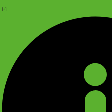
+79299777720
Анатолий
[+]