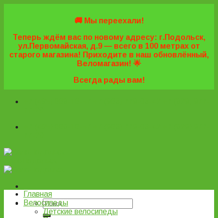
Skip
to
🚚 Мы переехали!
content
Теперь ждём вас по новому адресу: г.Подольск,
ул.Первомайская, д.9 — всего в 100 метрах от
старого магазина! Приходите в наш обновлённый,
Веломагазин! 🌟
Всегда рады вам!
+7 (495) 669-16-57
+7 (963) 779-03-42
+7 (929) 977-
77-20
+7 (495) 669-16-57
+7 (963) 779-03-42
+7 (929) 977-
77-20
ВелоПодольск
Главная
Велосипеды
Детские велосипеды