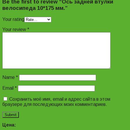
Be the first to review “Ось задней втулки
велосипеда 10*175 мм.”
Your rating
Your review
*
Name
*
Email
*
Сохранить моё имя, email и адрес сайта в этом
браузере для последующих моих комментариев.
Цена: