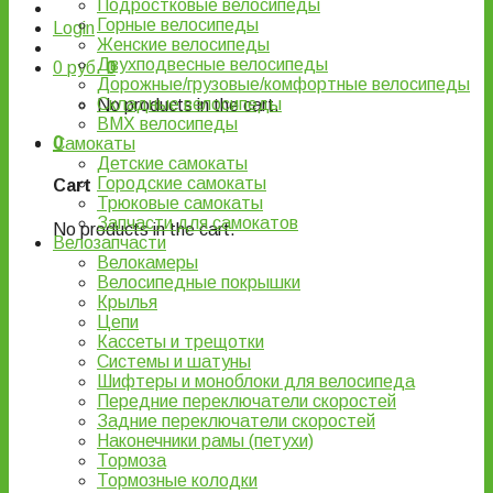
Подростковые велосипеды
Горные велосипеды
Login
Женские велосипеды
Двухподвесные велосипеды
0
руб.
0
Дорожные/грузовые/комфортные велосипеды
Складные велосипеды
No products in the cart.
BMX велосипеды
0
Самокаты
Детские самокаты
Городские самокаты
Cart
Трюковые самокаты
Запчасти для самокатов
No products in the cart.
Велозапчасти
Велокамеры
Велосипедные покрышки
Крылья
Цепи
Кассеты и трещотки
Системы и шатуны
Шифтеры и моноблоки для велосипеда
Передние переключатели скоростей
Задние переключатели скоростей
Наконечники рамы (петухи)
Тормоза
Тормозные колодки