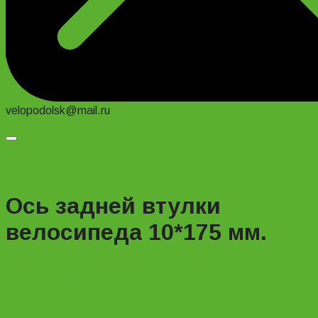
velopodolsk@mail.ru
Добавить в список желаний
Ось задней втулки
велосипеда 10*175 мм.
+74956691657
Магазин
+79637790342
Сергей