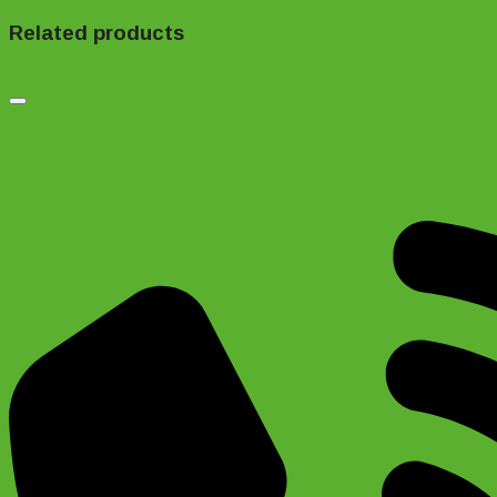
Related products
Добавить в список желаний
Ревошифтер переключатель скоростей на руле для
велосипеда Revo Shifter Tourney SL-RS45 правый 8
скоростей