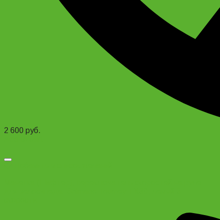
2 600
руб.
Add to cart
Добавить в список желаний
Манетка (Шифтер), переключатель скоростей на руле
для велосипеда. Shimano Tourney TX30, левый 3
скорости.