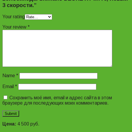
3 скорости.”
Your rating
Your review
*
Name
*
Email
*
Сохранить моё имя, email и адрес сайта в этом
браузере для последующих моих комментариев.
Цена:
4 500
руб.