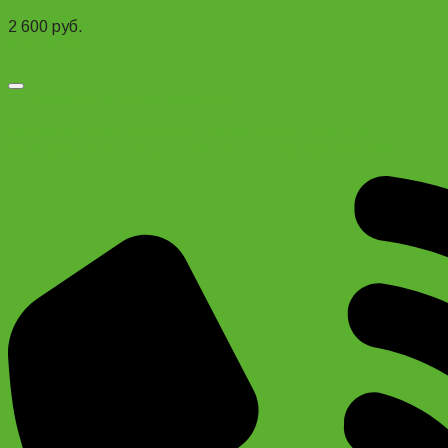
2 600
руб.
Add to cart
Добавить в список желаний
Моноблок переключатель скоростей на руле для
велосипеда на 7 скоростей, Аналог Shimano EF-500