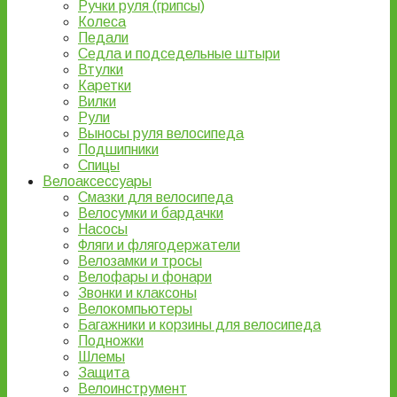
Ручки руля (грипсы)
Колеса
Педали
Седла и подседельные штыри
Втулки
Каретки
Вилки
Рули
Выносы руля велосипеда
Подшипники
Спицы
Велоаксессуары
Смазки для велосипеда
Велосумки и бардачки
Насосы
Фляги и флягодержатели
Велозамки и тросы
Велофары и фонари
Звонки и клаксоны
Велокомпьютеры
Багажники и корзины для велосипеда
Подножки
Шлемы
Защита
Велоинструмент