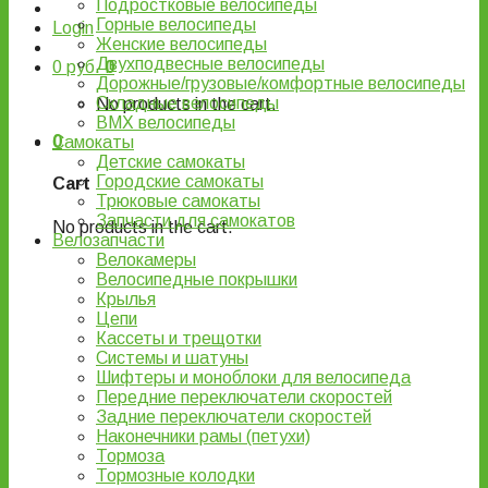
Подростковые велосипеды
Горные велосипеды
Login
Женские велосипеды
Двухподвесные велосипеды
0
руб.
0
Дорожные/грузовые/комфортные велосипеды
Складные велосипеды
No products in the cart.
BMX велосипеды
0
Самокаты
Детские самокаты
Городские самокаты
Cart
Трюковые самокаты
Запчасти для самокатов
No products in the cart.
Велозапчасти
Велокамеры
Велосипедные покрышки
Крылья
Цепи
Кассеты и трещотки
Системы и шатуны
Шифтеры и моноблоки для велосипеда
Передние переключатели скоростей
Задние переключатели скоростей
Наконечники рамы (петухи)
Тормоза
Тормозные колодки