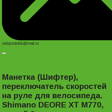
velopodolsk@mail.ru
Добавить в список желаний
Манетка (Шифтер),
переключатель скоростей
на руле для велосипеда.
Shimano DEORE XT M770,