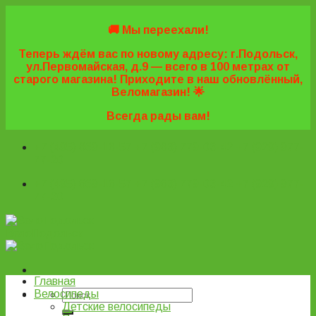
Skip
to
🚚 Мы переехали!
content
Теперь ждём вас по новому адресу: г.Подольск,
ул.Первомайская, д.9 — всего в 100 метрах от
старого магазина! Приходите в наш обновлённый,
Веломагазин! 🌟
Всегда рады вам!
+7 (495) 669-16-57
+7 (963) 779-03-42
+7 (929) 977-
77-20
+7 (495) 669-16-57
+7 (963) 779-03-42
+7 (929) 977-
77-20
ВелоПодольск
Главная
Велосипеды
Детские велосипеды