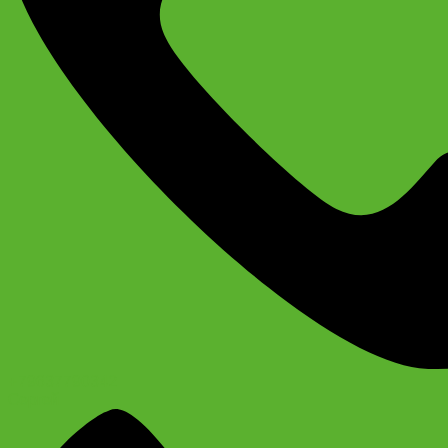
+79637790342
Сергей