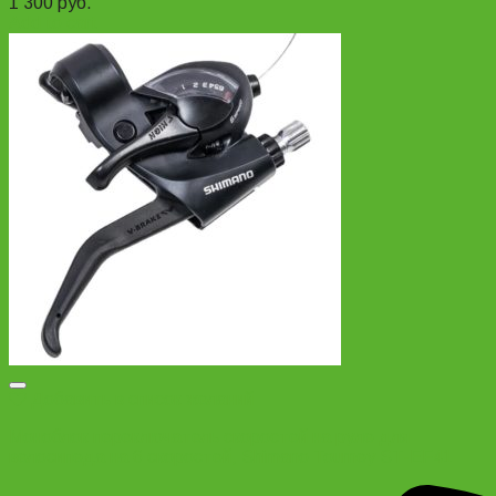
1 300
руб.
Add to cart
Добавить в список желаний
Моноблок переключатель скоростей на руле для
велосипеда на 6 скоростей, Shimano Tourney ST-EF41