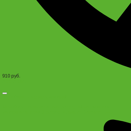
910
руб.
Add to cart
Добавить в список желаний
Моноблок, переключатель скоростей на руле для
велосипеда Index 3 скорости (аналог Shimano EF-51)