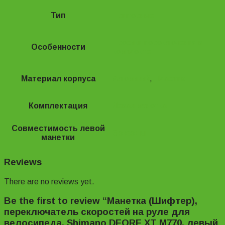
Тип
Триггерные
Тросики переключения в
Особенности
комплекте
Материал корпуса
Алюминий
,
Пластик
Комплектация
Левая манетка
Совместимость левой
3 звезды
манетки
Reviews
There are no reviews yet.
Be the first to review “Манетка (Шифтер),
переключатель скоростей на руле для
велосипеда. Shimano DEORE XT M770, левый