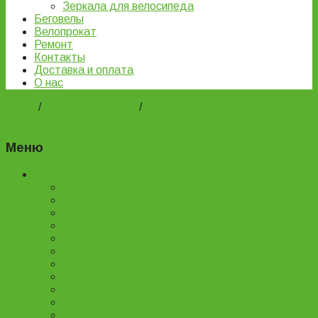
Зеркала для велосипеда
Беговелы
Велопрокат
Ремонт
Контакты
Доставка и оплата
О нас
Home
/
ВЕЛОЗАПЧАСТИ
/
Шифтеры и моноблоки для
велосипеда
Меню
Каталог товаров
Детские велосипеды
Подростковые велосипеды
Горные велосипеды
Женские велосипеды
Двухподвесные велосипеды
Складные велосипеды
BMX велосипеды
Детские самокаты
Городские самокаты
Трюковые самокаты
Запчасти для самокатов