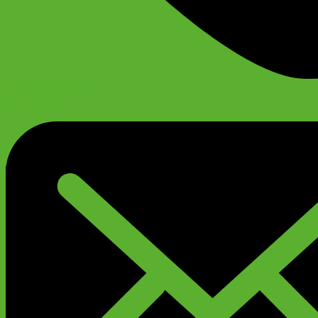
+79299777720
Анатолий