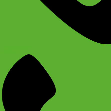
+74956691657
Магазин