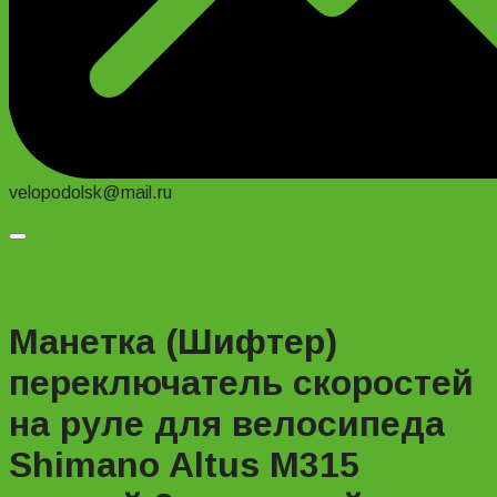
velopodolsk@mail.ru
Добавить в список желаний
Манетка (Шифтер)
переключатель скоростей
на руле для велосипеда
Shimano Altus M315