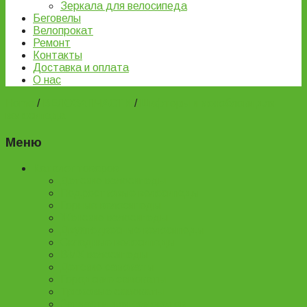
Зеркала для велосипеда
Беговелы
Велопрокат
Ремонт
Контакты
Доставка и оплата
О нас
Home
/
ВЕЛОЗАПЧАСТИ
/
Шифтеры и моноблоки для
велосипеда
Меню
Каталог товаров
Детские велосипеды
Подростковые велосипеды
Горные велосипеды
Женские велосипеды
Двухподвесные велосипеды
Складные велосипеды
BMX велосипеды
Детские самокаты
Городские самокаты
Трюковые самокаты
Запчасти для самокатов