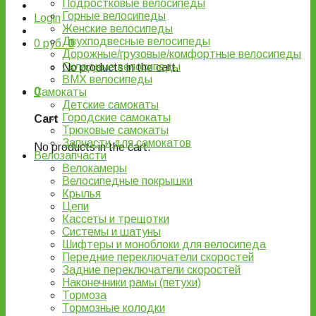
Подростковые велосипеды
Горные велосипеды
Login
Женские велосипеды
Двухподвесные велосипеды
0
руб.
0
Дорожные/грузовые/комфортные велосипеды
Складные велосипеды
No products in the cart.
BMX велосипеды
0
Самокаты
Детские самокаты
Городские самокаты
Cart
Трюковые самокаты
Запчасти для самокатов
No products in the cart.
Велозапчасти
Велокамеры
Велосипедные покрышки
Крылья
Цепи
Кассеты и трещотки
Системы и шатуны
Шифтеры и моноблоки для велосипеда
Передние переключатели скоростей
Задние переключатели скоростей
Наконечники рамы (петухи)
Тормоза
Тормозные колодки