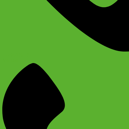
+74956691657
Магазин