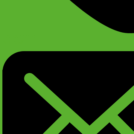
+79299777720
Анатолий