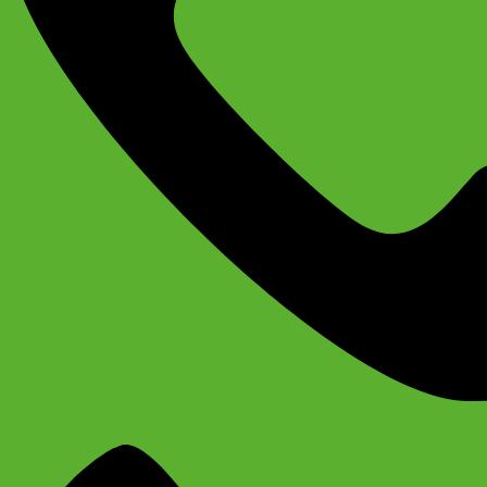
+79637790342
Сергей