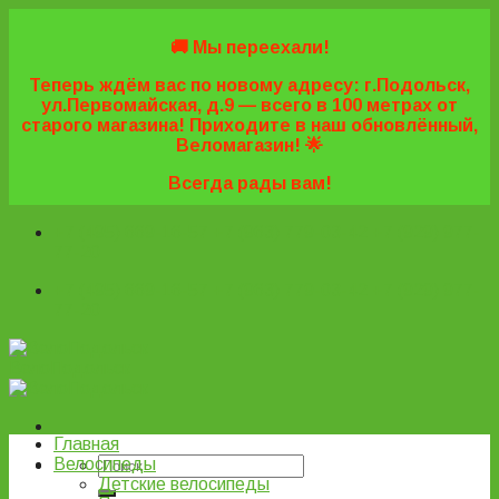
Skip
to
🚚 Мы переехали!
content
Теперь ждём вас по новому адресу: г.Подольск,
ул.Первомайская, д.9 — всего в 100 метрах от
старого магазина! Приходите в наш обновлённый,
Веломагазин! 🌟
Всегда рады вам!
+7 (495) 669-16-57
+7 (963) 779-03-42
+7 (929) 977-
77-20
+7 (495) 669-16-57
+7 (963) 779-03-42
+7 (929) 977-
77-20
ВелоПодольск
Главная
Велосипеды
Детские велосипеды