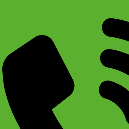
Ревошифтер переключатель скоростей на руле для
велосипеда Shimano Tourney SL-RS35 левый 3 скорости