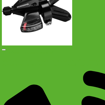
Добавить в список желаний
Манетка (Шифтер) переключатель скоростей на руле для
велосипеда Shimano Altus SL-M310 правый 7 скоростей