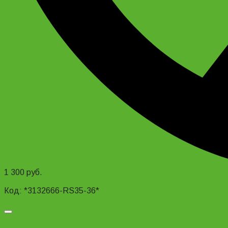
1 300
руб.
Add to cart
Код: *3132666-RS35-36*
Добавить в список желаний