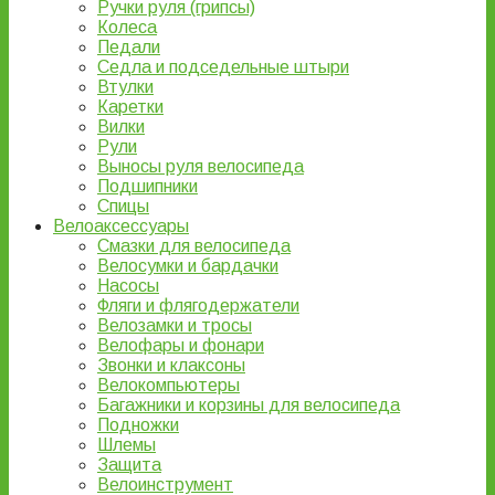
Ручки руля (грипсы)
Колеса
Педали
Седла и подседельные штыри
Втулки
Каретки
Вилки
Рули
Выносы руля велосипеда
Подшипники
Спицы
Велоаксессуары
Смазки для велосипеда
Велосумки и бардачки
Насосы
Фляги и флягодержатели
Велозамки и тросы
Велофары и фонари
Звонки и клаксоны
Велокомпьютеры
Багажники и корзины для велосипеда
Подножки
Шлемы
Защита
Велоинструмент