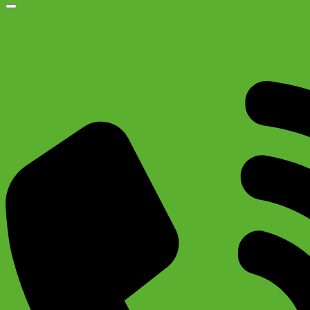
Добавить в список желаний
Ревошифтер переключатель скоростей на руле для
велосипеда Shimano Tourney SL-RS35 правый 7
скоростей