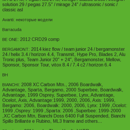
solution 29 / pegas 27.5″ / mirage 24″ / ultrasonic / sonic /
classic asl
Avanti:
некоторые модели
Barracuda
: 2012 CRD29 comp
BE ONE
: 2014 kiez flow / team junior 24 / bergamonster
BERGAMONT
24 / helix 3.4 / horizon 4.4, Transmit, Hype Pro, Blades 2, Alu
Tronic plus, Team Junior 20″ + 24″, Bergamonster, Mellow,
Sponsor, Sponsor Tour, vitox 8.4 / 7.4 c2 / horizon 6.4
BH
: 2008 XC Carbon Mtn., 2006 Boardwalk,
BIANCHI
Advantage, Sparta, Bergamo, 2000 Superbee, Boardwalk,
Advantage, 1999 Osprey, Superbee, Lynx, Advantage,
Ocelot, Axis, Advantage:1999, 2000, 2006, Axis: 1999,
Bergamo: 2006, Boardwalk: 2000, 2006, Lynx: 1999 ,Ocelot:
1999 ,Osprey: 1999 ,Sparta: 2006 ,Superbee: 1999-2000
,XC Carbon Mtn, Bianchi Doss 6400 Full Suspended, Bianchi
Spillo Brillante e Rubino, ML3 frame and others…