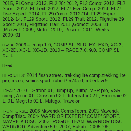
2015, FLComp: 2013, FL2 29: 2012, FL2 Comp: 2012, FL2
Sport: 2012, FL Trail: 2012, FL27 Five Comp: 2014, FL27
Five Expert: 2014, FL 29 Comp: 2012-’14, FL29 Expert:
2012-’14, FL29 Sport: 2012, FL29 Trail: 2012, Flightline 29
Sport: 2011, Flightline Trail: 2011 ,Gomez: 2009-’11
,Maxwell: 2009, Metro: 2010, Roscoe: 2011, Werks:
2000-’01
: 2009 – comp 1.0, COMP SL, SLD, EX, EXD, XC-2,
HASA
XC-2D, XC-1, XC-1D, 2010 – RACE 7.0, 9.0, COMP SL,
XC-1
Head
: 2014 flash street, trekking lite comp,trekking lite
HERCULES
pro, rocco, sonics sport, robert/-a24 dd, robert/-a 9
: 2010 – Strobe 01, JumpUp, Bump, VSR pro, VSR
IDEAL
comp, Axion 01, Crossmo 02 L, Integrator 02 L, Ergomax 02
L, 01, Megisto 02 L, Multigo, Travelon
: 2006 Maverick Comp/Team, 2005 Maverick
IRONHORSE
Comp/Disc, 2004- WARRIOR EXPERT/ COMP/ SPORT,
MAVRICK DISC, 2003- ROGUE TEAM, WARRIOR DISC,
WARRIOR, Adventure 5.0: 2007, Bakuto: 2005-’06,