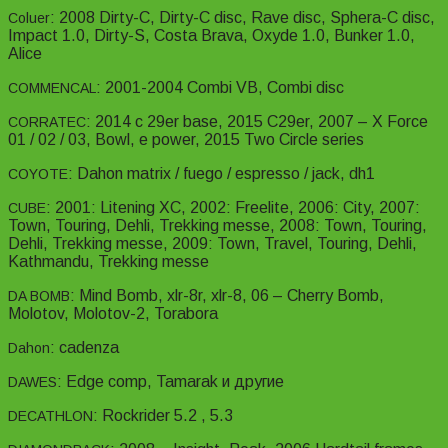
: 2008 Dirty-C, Dirty-C disc, Rave disc, Sphera-C disc,
Coluer
Impact 1.0, Dirty-S, Costa Brava, Oxyde 1.0, Bunker 1.0,
Alice
: 2001-2004 Combi VB, Combi disc
COMMENCAL
: 2014 c 29er base, 2015 C29er, 2007 – X Force
CORRATEC
01 / 02 / 03, Bowl, e power, 2015 Two Circle series
: Dahon matrix / fuego / espresso / jack, dh1
COYOTE
: 2001: Litening XC, 2002: Freelite, 2006: City, 2007:
CUBE
Town, Touring, Dehli, Trekking messe, 2008: Town, Touring,
Dehli, Trekking messe, 2009: Town, Travel, Touring, Dehli,
Kathmandu, Trekking messe
: Mind Bomb, xlr-8r, xlr-8, 06 – Cherry Bomb,
DA BOMB
Molotov, Molotov-2, Torabora
: cadenza
Dahon
: Edge comp, Tamarak и другие
DAWES
: Rockrider 5.2 , 5.3
DECATHLON