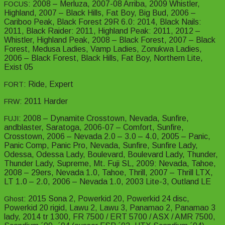
: 2008 – Merluza, 2007-08 Arriba, 2009 Whistler,
FOCUS
Highland, 2007 – Black Hills, Fat Boy, Big Bud, 2006 –
Cariboo Peak, Black Forest 29R 6.0: 2014, Black Nails:
2011, Black Raider: 2011, Highland Peak: 2011, 2012 –
Whistler, Highland Peak, 2008 – Black Forest, 2007 – Black
Forest, Medusa Ladies, Vamp Ladies, Zonukwa Ladies,
2006 – Black Forest, Black Hills, Fat Boy, Northern Lite,
Exist 05
: Ride, Expert
FORT
: 2011 Harder
FRW
: 2008 – Dynamite Crosstown, Nevada, Sunfire,
FUJI
andblaster, Saratoga, 2006-07 – Comfort, Sunfire,
Crosstown, 2006 – Nevada 2.0 – 3.0 – 4.0, 2005 – Panic,
Panic Comp, Panic Pro, Nevada, Sunfire, Sunfire Lady,
Odessa, Odessa Lady, Boulevard, Boulevard Lady, Thunder,
Thunder Lady, Supreme, Mt. Fuji SL, 2009: Nevada, Tahoe,
2008 – 29ers, Nevada 1.0, Tahoe, Thrill, 2007 – Thrill LTX,
LT 1.0 – 2.0, 2006 – Nevada 1.0, 2003 Lite-3, Outland LE
: 2015 Sona 2, Powerkid 20, Powerkid 24 disc,
Ghost
Powerkid 20 rigid, Lawu 2, Lawu 3, Panamao 2, Panamao 3
lady, 2014 tr 1300, FR 7500 / ERT 5700 / ASX / AMR 7500,