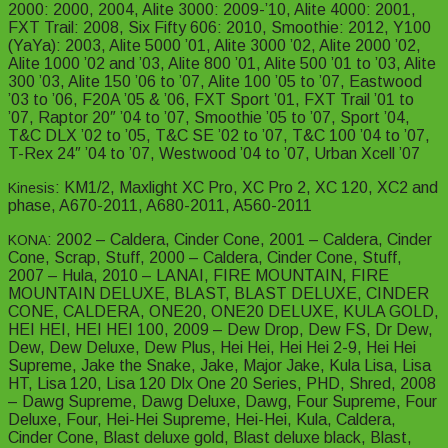
2000: 2000, 2004, Alite 3000: 2009-’10, Alite 4000: 2001,
FXT Trail: 2008, Six Fifty 606: 2010, Smoothie: 2012, Y100
(YaYa): 2003, Alite 5000 ’01, Alite 3000 ’02, Alite 2000 ’02,
Alite 1000 ’02 and ’03, Alite 800 ’01, Alite 500 ’01 to ’03, Alite
300 ’03, Alite 150 ’06 to ’07, Alite 100 ’05 to ’07, Eastwood
’03 to ’06, F20A ’05 & ’06, FXT Sport ’01, FXT Trail ’01 to
’07, Raptor 20″ ’04 to ’07, Smoothie ’05 to ’07, Sport ’04,
T&C DLX ’02 to ’05, T&C SE ’02 to ’07, T&C 100 ’04 to ’07,
T-Rex 24″ ’04 to ’07, Westwood ’04 to ’07, Urban Xcell ’07
: KM1/2, Maxlight XC Pro, XC Pro 2, XC 120, XC2 and
Kinesis
phase, A670-2011, A680-2011, A560-2011
: 2002 – Caldera, Cinder Cone, 2001 – Caldera, Cinder
KONA
Cone, Scrap, Stuff, 2000 – Caldera, Cinder Cone, Stuff,
2007 – Hula, 2010 – LANAI, FIRE MOUNTAIN, FIRE
MOUNTAIN DELUXE, BLAST, BLAST DELUXE, CINDER
CONE, CALDERA, ONE20, ONE20 DELUXE, KULA GOLD,
HEI HEI, HEI HEI 100, 2009 – Dew Drop, Dew FS, Dr Dew,
Dew, Dew Deluxe, Dew Plus, Hei Hei, Hei Hei 2-9, Hei Hei
Supreme, Jake the Snake, Jake, Major Jake, Kula Lisa, Lisa
HT, Lisa 120, Lisa 120 Dlx One 20 Series, PHD, Shred, 2008
– Dawg Supreme, Dawg Deluxe, Dawg, Four Supreme, Four
Deluxe, Four, Hei-Hei Supreme, Hei-Hei, Kula, Caldera,
Cinder Cone, Blast deluxe gold, Blast deluxe black, Blast,