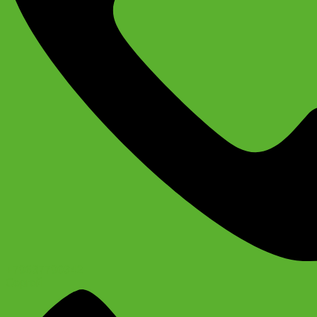
+79637790342
Сергей