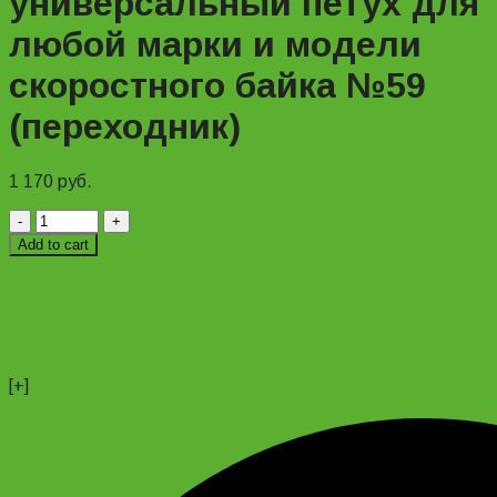
универсальный петух для
любой марки и модели
скоростного байка №59
(переходник)
1 170
руб.
Велосипедный
универсальный
Add to cart
петух
+74956691657
для
Магазин
любой
+79637790342
марки
Сергей
и
+79299777720
модели
Анатолий
скоростного
[+]
байка
№59
(переходник)
quantity