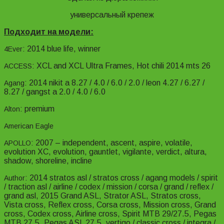
универсальный крепеж
Подходит на модели:
: 2014 blue life, winner
4Ever
: XCL and XCL Ultra Frames, Hot chili 2014 mts 26
ACCESS
: 2014 nikit a 8.27 / 4.0 / 6.0 / 2.0 / leon 4.27 / 6.27 /
Agang
8.27 / gangst a 2.0 / 4.0 / 6.0
: premium
Alton
American Eagle
: 2007 – independent, ascent, aspire, volatile,
APOLLO
evolution XC, evolution, gauntlet, vigilante, verdict, altura,
shadow, shoreline, incline
: 2014 stratos asl / stratos cross / agang models / spirit
Author
/ traction asl / airline / codex / mission / corsa / grand / reflex /
grand asl, 2015 Grand ASL, Strator ASL, Stratos cross,
Vista cross, Reflex cross, Corsa cross, Mission cross, Grand
cross, Codex cross, Airline cross, Spirit MTB 29/27.5, Pegas
MTB 27.5, Pegas ASL 27.5, vertigo / classic cross / integra /