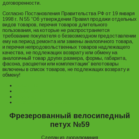
договоренности.
Согласно Постановления Правительства РФ от 19 января
1998 г. N 55 “Об утверждении Правил продажи отдельных
видов товаров, перечня товаров длительного
пользования, на которые не распространяется
требование покупателя о безвозмездном предоставлении
ему на период ремонта или замены аналогичного товара,
и перечня непродовольственных товаров надлежащего
качества, не подлежащих возврату или обмену на
аналогичный товар других размера, формы, габарита,
фасона, расцветки или комплектации” велотовары
включены в список товаров, не подлежащих возврату и
обмену!
Description
Характеристики
Reviews (0)
Информация для заказа
Фрезерованный велосипедный
петух №59
Сделан из дюралюминия