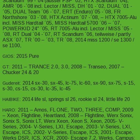
Scandium ´99 -´04 (ausser FSP ´02, HTX Scandium ´04),
AMR ´06 -´08 incl. Lector / MISS, DH ´01 -´02, DUAL ´01 -
´05, DUAL Team ´06 -´07, ERT (Enduro)´05 -´08, FR
Northshore ´03 -´08, HTX Actinum ´07 -´08, – HTX 7005-Alu
incl. MISS Hardtail ´05, MISS Hardtail 5700 ´06 – ´07,
POWERKID 24″ ´05, RT 7005-Alu incl. Lector / MISS ´05 -
´08, RT Dual ´04 -´07, RT Scandium ´06, teilweise / partly
ASX ´07, TR ´00 – ´03, TR ´08, 2014 miss 1200 / se 1300 /
se 1100,
: 2015 Pure
GIOS
: 2011 – TRANCE 2.0, 3.0, 2008 – Transeo, 2007 –
GT
Chucker 24 & 20
: 2014 sx-30, sx-45, lc-75, lc-60, sx-90, sx-75, s-15,
Gudereit
s-30, cs-15, cs-30, lc-35, lc-45
: 2014 life sl, springs sl 26, rookie sl 24, little life 20
HAIBIKE
: 2011 – Amos, FL ONE, TWO, THREE, COMP, 2009
HARO
– Xeon, Flightline, Heartland, 2008 – Flightline, Werx Sonix,
Sonix S, Sonix LT, Werx Xeon, Xeon S, Xeon, 2005- V-
Series, 2004- V-Series, LXI, Escape, 2003- V-Series, LXI,
Escape, ICS, 2002- V-Series, Escape, ICS, 2001- Escape,
Werks DSR, ICS, XCR, 2000- Escape 7.2, Werks, Campus: