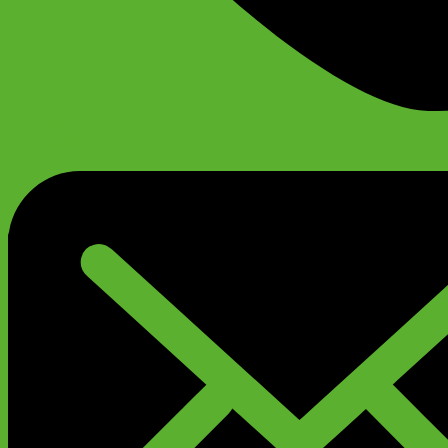
+79299777720
Анатолий