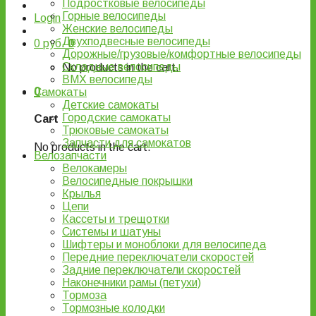
Подростковые велосипеды
Горные велосипеды
Login
Женские велосипеды
Двухподвесные велосипеды
0
руб.
0
Дорожные/грузовые/комфортные велосипеды
Складные велосипеды
No products in the cart.
BMX велосипеды
0
Самокаты
Детские самокаты
Городские самокаты
Cart
Трюковые самокаты
Запчасти для самокатов
No products in the cart.
Велозапчасти
Велокамеры
Велосипедные покрышки
Крылья
Цепи
Кассеты и трещотки
Системы и шатуны
Шифтеры и моноблоки для велосипеда
Передние переключатели скоростей
Задние переключатели скоростей
Наконечники рамы (петухи)
Тормоза
Тормозные колодки