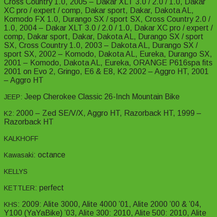
Cross Country 1.0, 2005 – Dakar XLT 3.0 / 2.0 / 1.0, Dakar
XC pro / expert / comp, Dakar sport, Dakar, Dakota AL,
Komodo FX 1.0, Durango SX / sport SX, Cross Country 2.0 /
1.0, 2004 – Dakar XLT 3.0 / 2.0 / 1.0, Dakar XC pro / expert /
comp, Dakar sport, Dakar, Dakota AL, Durango SX / sport
SX, Cross Country 1.0, 2003 – Dakota AL, Durango SX /
sport SX, 2002 – Komodo, Dakota AL, Eureka, Durango SX,
2001 – Komodo, Dakota AL, Eureka, ORANGE P616spa fits
2001 on Evo 2, Gringo, E6 & E8, K2 2002 – Aggro HT, 2001
– Aggro HT
Jeep Cherokee Classic 26-Inch Mountain Bike
JEEP:
2000 – Zed SE/V/X, Aggro HT, Razorback HT, 1999 –
K2:
Razorback HT
KALKHOFF
: octance
Kawasaki
KELLYS
: perfect
KETTLER
: 2009: Alite 3000, Alite 4000 ’01, Alite 2000 ’00 & ’04,
KHS
Y100 (YaYaBike) ’03, Alite 300: 2010, Alite 500: 2010, Alite