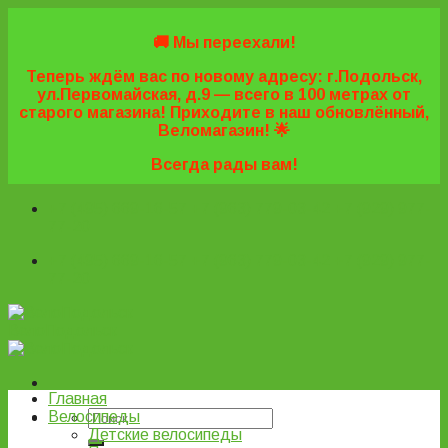
Skip
to
🚚 Мы переехали!
content
Теперь ждём вас по новому адресу: г.Подольск,
ул.Первомайская, д.9 — всего в 100 метрах от
старого магазина! Приходите в наш обновлённый,
Веломагазин! 🌟
Всегда рады вам!
+7 (495) 669-16-57
+7 (963) 779-03-42
+7 (929) 977-
77-20
+7 (495) 669-16-57
+7 (963) 779-03-42
+7 (929) 977-
77-20
ВелоПодольск
Главная
Велосипеды
Детские велосипеды