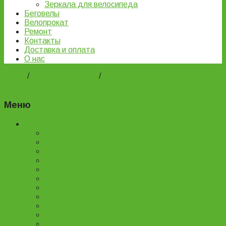
Зеркала для велосипеда
Беговелы
Велопрокат
Ремонт
Контакты
Доставка и оплата
О нас
Home
/
ВЕЛОЗАПЧАСТИ
/
Сменный наконечник рамы
(петушок)
Меню
Каталог товаров
Детские велосипеды
Подростковые велосипеды
Горные велосипеды
Женские велосипеды
Двухподвесные велосипеды
Складные велосипеды
BMX велосипеды
Детские самокаты
Городские самокаты
Трюковые самокаты
Запчасти для самокатов