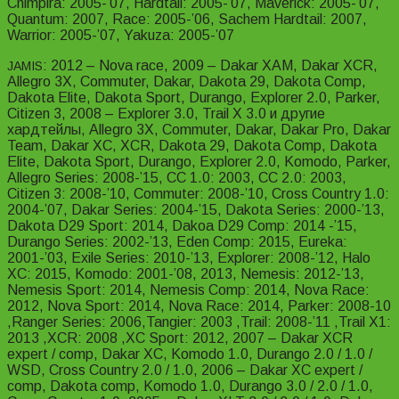
Chimpira: 2005-’07, Hardtail: 2005-’07, Maverick: 2005-’07,
Quantum: 2007, Race: 2005-’06, Sachem Hardtail: 2007,
Warrior: 2005-’07, Yakuza: 2005-’07
: 2012 – Nova race, 2009 – Dakar XAM, Dakar XCR,
JAMIS
Allegro 3X, Commuter, Dakar, Dakota 29, Dakota Comp,
Dakota Elite, Dakota Sport, Durango, Explorer 2.0, Parker,
Citizen 3, 2008 – Explorer 3.0, Trail X 3.0 и другие
хардтейлы, Allegro 3X, Commuter, Dakar, Dakar Pro, Dakar
Team, Dakar XC, XCR, Dakota 29, Dakota Comp, Dakota
Elite, Dakota Sport, Durango, Explorer 2.0, Komodo, Parker,
Allegro Series: 2008-’15, CC 1.0: 2003, CC 2.0: 2003,
Citizen 3: 2008-’10, Commuter: 2008-’10, Cross Country 1.0:
2004-’07, Dakar Series: 2004-’15, Dakota Series: 2000-’13,
Dakota D29 Sport: 2014, Dakoa D29 Comp: 2014 -’15,
Durango Series: 2002-’13, Eden Comp: 2015, Eureka:
2001-’03, Exile Series: 2010-’13, Explorer: 2008-’12, Halo
XC: 2015, Komodo: 2001-’08, 2013, Nemesis: 2012-’13,
Nemesis Sport: 2014, Nemesis Comp: 2014, Nova Race:
2012, Nova Sport: 2014, Nova Race: 2014, Parker: 2008-10
,Ranger Series: 2006,Tangier: 2003 ,Trail: 2008-’11 ,Trail X1:
2013 ,XCR: 2008 ,XC Sport: 2012, 2007 – Dakar XCR
expert / comp, Dakar XC, Komodo 1.0, Durango 2.0 / 1.0 /
WSD, Cross Country 2.0 / 1.0, 2006 – Dakar XC expert /
comp, Dakota comp, Komodo 1.0, Durango 3.0 / 2.0 / 1.0,