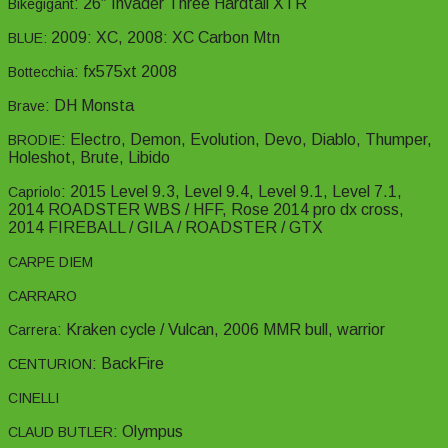
: 26″ Invader Three Hardtail XTR
Bikegigant
2009: XC, 2008: XC Carbon Mtn
BLUE:
: fx575xt 2008
Bottecchia
: DH Monsta
Brave
: Electro, Demon, Evolution, Devo, Diablo, Thumper,
BRODIE
Holeshot, Brute, Libido
: 2015 Level 9.3, Level 9.4, Level 9.1, Level 7.1,
Capriolo
2014 ROADSTER WBS / HFF, Rose 2014 pro dx cross,
2014 FIREBALL / GILA / ROADSTER / GTX
CARPE DIEM
CARRARO
: Kraken cycle / Vulcan, 2006 MMR bull, warrior
Carrera
: BackFire
CENTURION
CINELLI
: Olympus
CLAUD BUTLER