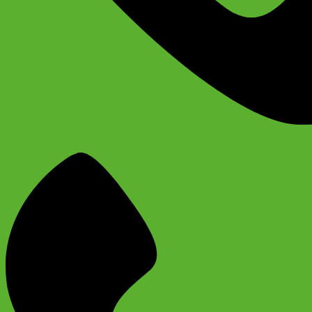
+74956691657
Магазин