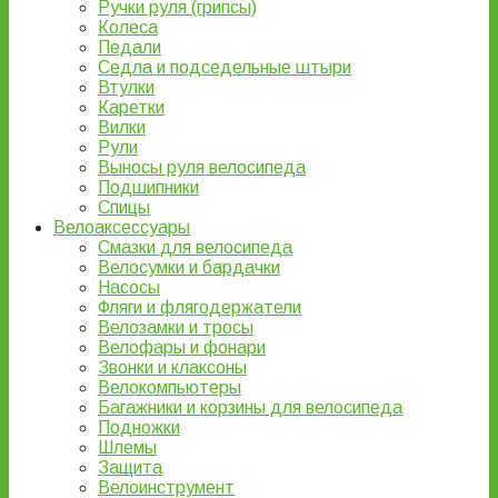
Ручки руля (грипсы)
Колеса
Педали
Седла и подседельные штыри
Втулки
Каретки
Вилки
Рули
Выносы руля велосипеда
Подшипники
Спицы
Велоаксессуары
Смазки для велосипеда
Велосумки и бардачки
Насосы
Фляги и флягодержатели
Велозамки и тросы
Велофары и фонари
Звонки и клаксоны
Велокомпьютеры
Багажники и корзины для велосипеда
Подножки
Шлемы
Защита
Велоинструмент