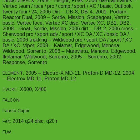
: 2008 – Insight, Peak, 2006 Hardtail frames –
DIAMONDBACK
Vertec team / race / pro / comp / sport / XC / basic, Outlook,
twenty four / 24, 2006 Dirt – DB-8, DB-4, 2001- Podium,
Reactor Dual, 2009 – Sortie, Mission, Scapegoat, Vertec
basic, Vertec foce, Vertec XC disc, Vertec XC, DB1, DB2,
2008 – Goat, Sortie, Mission, 2006 dirt – DB-2, 2006 cross –
Sherwood pro / sport adv / sport / XC DA / XC / basic DA /
basic, 2006 trekking – Wildwood pro / sport DA / sport / XC
DA / XC ,Viper, 2008 – Kalamar, Edgewood, Menona,
Wildwood, Sorrento, 2006 – Maravista, Menona, Edgewood,
Ikalamar, Wildwood, Sorrento, 2005 – Sorrento, 2002-
Response, Sorrento
: 2005 – Electro-X MD-11, Proton-D MD-12, 2004
ELEMENT
– Electrox MD-11, Proton MD-12
: X600, X400
EVOKE
FALCON
Fausto Coppi
: 2014 q24 disc, q20 r
Felt
FLW