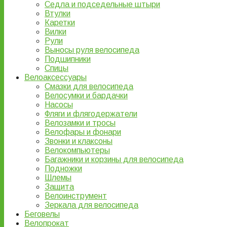
Седла и подседельные штыри
Втулки
Каретки
Вилки
Рули
Выносы руля велосипеда
Подшипники
Спицы
Велоаксессуары
Смазки для велосипеда
Велосумки и бардачки
Насосы
Фляги и флягодержатели
Велозамки и тросы
Велофары и фонари
Звонки и клаксоны
Велокомпьютеры
Багажники и корзины для велосипеда
Подножки
Шлемы
Защита
Велоинструмент
Зеркала для велосипеда
Беговелы
Велопрокат