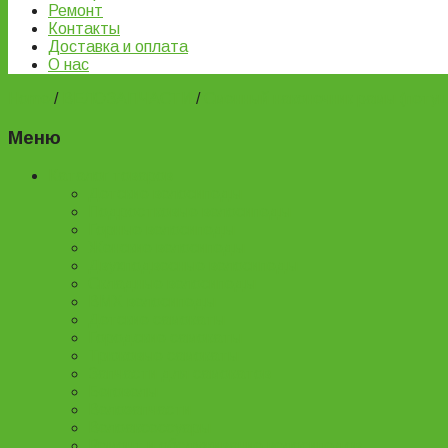
Ремонт
Контакты
Доставка и оплата
О нас
Home
/
ВЕЛОЗАПЧАСТИ
/
Сменный наконечник рамы (петуш
Меню
Каталог товаров
Детские велосипеды
Подростковые велосипеды
Горные велосипеды
Женские велосипеды
Двухподвесные велосипеды
Складные велосипеды
BMX велосипеды
Детские самокаты
Городские самокаты
Трюковые самокаты
Запчасти для самокатов
Беговелы
Велозапчасти
Велоаксессуары
Ремонт и обслуживание велосипедов