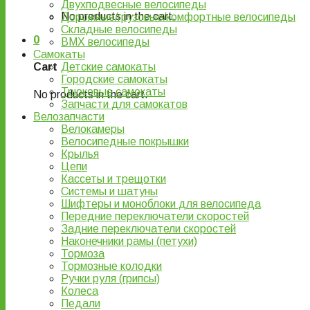
Двухподвесные велосипеды
No products in the cart.
Дорожные/грузовые/комфортные велосипеды
Складные велосипеды
0
BMX велосипеды
Самокаты
Детские самокаты
Cart
Городские самокаты
Трюковые самокаты
No products in the cart.
Запчасти для самокатов
Велозапчасти
Велокамеры
Велосипедные покрышки
Крылья
Цепи
Кассеты и трещотки
Системы и шатуны
Шифтеры и моноблоки для велосипеда
Передние переключатели скоростей
Задние переключатели скоростей
Наконечники рамы (петухи)
Тормоза
Тормозные колодки
Ручки руля (грипсы)
Колеса
Педали