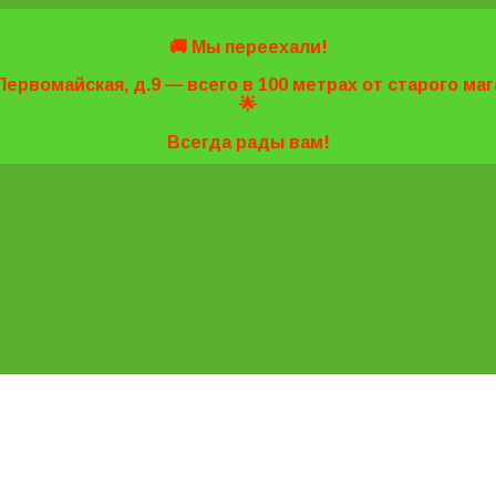
🚚 Мы переехали!
Первомайская, д.9 — всего в 100 метрах от старого м
🌟
Всегда рады вам!
7-20
7-20