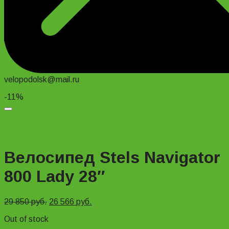
velopodolsk@mail.ru
-11%
Добавить в список желаний
Велосипед Stels Navigator
800 Lady 28″
29 850
руб.
26 566
руб.
Out of stock