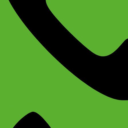
+79637790342
Сергей