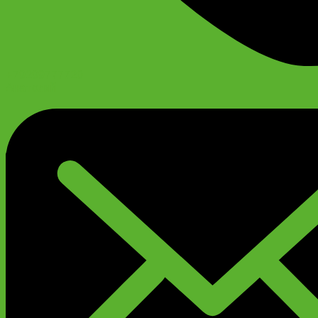
+79299777720
Анатолий