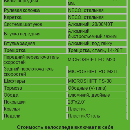
Вилка передняя
мм.
Рулевая колонка
NECO, стальная
Каретка
NECO, стальная
Система шатунов
Алюминий, 28/38/48Т
Алюминий,
Втулка передняя
быстросъемный зажим
Втулка задняя
Алюминий, под гайку
Трещотка
Трещотка, сталь, 14-28Т
Передний переключатель
MICROSHIFT FD-M20
скоростей
Задний переключатель
MICROSHIFT RD-M21L
скоростей
Шифтеры
MICROSHIFT TS-38
Тормоза
Ободные (V-типа)
Обода
алюминий, двойные
Покрышки
28″x2.0″
Крылья
Пластик
Педали
Пластик/Сталь
Стоимость велосипеда включает в себя