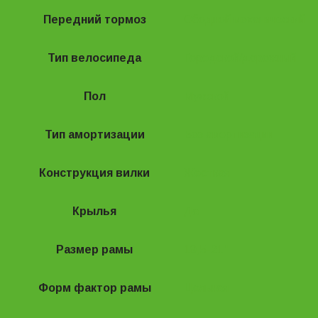
Передний тормоз
Ободной механический
Тип велосипеда
Городской/дорожный
Пол
Мужской
Тип амортизации
Без амортизации
Конструкция вилки
Жесткая
Крылья
Да
Размер рамы
19,5-21"
Форм фактор рамы
Цельная