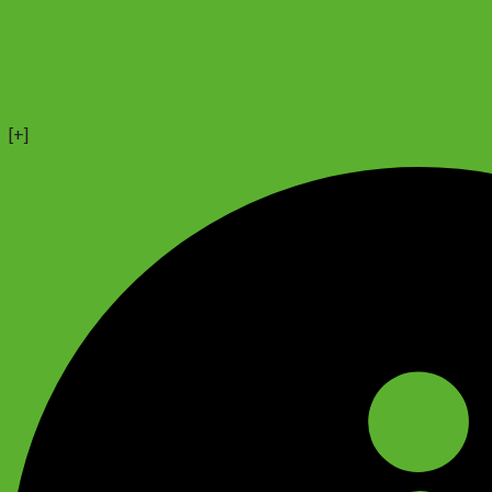
+74956691657
Магазин
+79637790342
Сергей
+79299777720
Анатолий
[+]