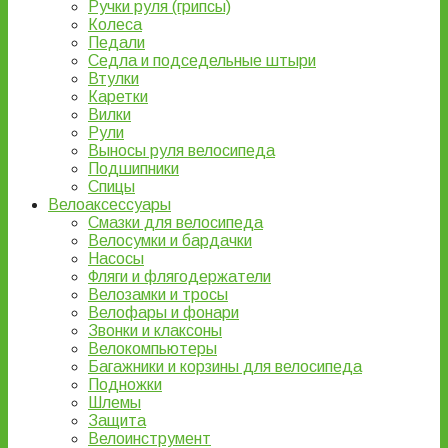
Ручки руля (грипсы)
Колеса
Педали
Седла и подседельные штыри
Втулки
Каретки
Вилки
Рули
Выносы руля велосипеда
Подшипники
Спицы
Велоаксессуары
Смазки для велосипеда
Велосумки и бардачки
Насосы
Фляги и флягодержатели
Велозамки и тросы
Велофары и фонари
Звонки и клаксоны
Велокомпьютеры
Багажники и корзины для велосипеда
Подножки
Шлемы
Защита
Велоинструмент