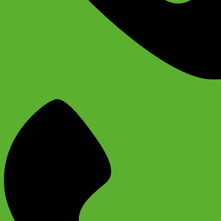
+74956691657
Магазин