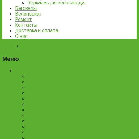
Зеркала для велосипеда
Беговелы
Велопрокат
Ремонт
Контакты
Доставка и оплата
О нас
Home
/
Дорожные/грузовые/комфортные велосипеды
Меню
Каталог товаров
Детские велосипеды
Подростковые велосипеды
Горные велосипеды
Женские велосипеды
Двухподвесные велосипеды
Складные велосипеды
BMX велосипеды
Детские самокаты
Городские самокаты
Трюковые самокаты
Запчасти для самокатов
Беговелы