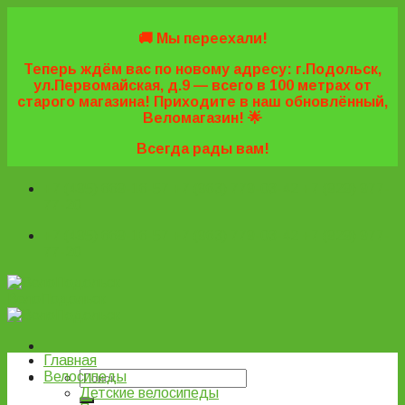
Skip
to
🚚 Мы переехали!
content
Теперь ждём вас по новому адресу: г.Подольск,
ул.Первомайская, д.9 — всего в 100 метрах от
старого магазина! Приходите в наш обновлённый,
Веломагазин! 🌟
Всегда рады вам!
+7 (495) 669-16-57
+7 (963) 779-03-42
+7 (929) 977-
77-20
+7 (495) 669-16-57
+7 (963) 779-03-42
+7 (929) 977-
77-20
ВелоПодольск
Главная
Велосипеды
Детские велосипеды