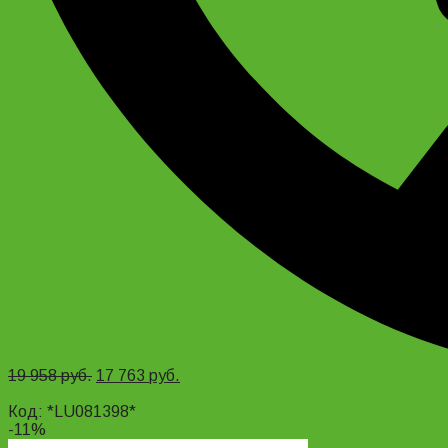
19 958
руб.
17 763
руб.
Add to cart
Код: *LU081398*
-11%