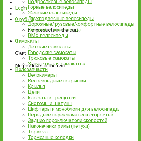
Подростковые велосипеды
Горные велосипеды
Login
Женские велосипеды
Двухподвесные велосипеды
0
руб.
0
Дорожные/грузовые/комфортные велосипеды
Складные велосипеды
No products in the cart.
BMX велосипеды
0
Самокаты
Детские самокаты
Городские самокаты
Cart
Трюковые самокаты
Запчасти для самокатов
No products in the cart.
Велозапчасти
Велокамеры
Велосипедные покрышки
Крылья
Цепи
Кассеты и трещотки
Системы и шатуны
Шифтеры и моноблоки для велосипеда
Передние переключатели скоростей
Задние переключатели скоростей
Наконечники рамы (петухи)
Тормоза
Тормозные колодки