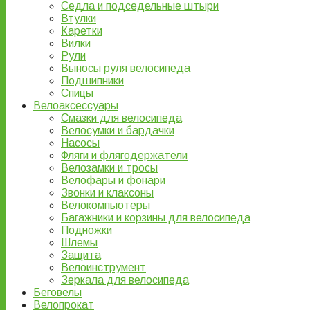
Седла и подседельные штыри
Втулки
Каретки
Вилки
Рули
Выносы руля велосипеда
Подшипники
Спицы
Велоаксессуары
Смазки для велосипеда
Велосумки и бардачки
Насосы
Фляги и флягодержатели
Велозамки и тросы
Велофары и фонари
Звонки и клаксоны
Велокомпьютеры
Багажники и корзины для велосипеда
Подножки
Шлемы
Защита
Велоинструмент
Зеркала для велосипеда
Беговелы
Велопрокат