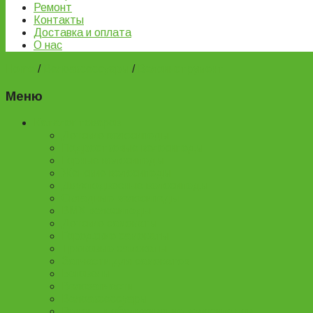
Ремонт
Контакты
Доставка и оплата
О нас
Home
/
Велоаксессуары
/
Велоинструмент
Меню
Каталог товаров
Детские велосипеды
Подростковые велосипеды
Горные велосипеды
Женские велосипеды
Двухподвесные велосипеды
Складные велосипеды
BMX велосипеды
Детские самокаты
Городские самокаты
Трюковые самокаты
Запчасти для самокатов
Беговелы
Велозапчасти
Велоаксессуары
Ремонт и обслуживание велосипедов