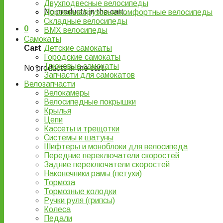
Двухподвесные велосипеды
No products in the cart.
Дорожные/грузовые/комфортные велосипеды
Складные велосипеды
0
BMX велосипеды
Самокаты
Детские самокаты
Cart
Городские самокаты
Трюковые самокаты
No products in the cart.
Запчасти для самокатов
Велозапчасти
Велокамеры
Велосипедные покрышки
Крылья
Цепи
Кассеты и трещотки
Системы и шатуны
Шифтеры и моноблоки для велосипеда
Передние переключатели скоростей
Задние переключатели скоростей
Наконечники рамы (петухи)
Тормоза
Тормозные колодки
Ручки руля (грипсы)
Колеса
Педали