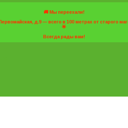
🚚 Мы переехали!
Первомайская, д.9 — всего в 100 метрах от старого м
🌟
Всегда рады вам!
7-20
7-20