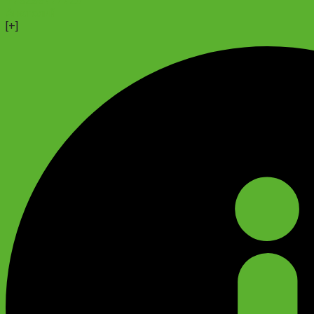
+79299777720
Анатолий
[+]