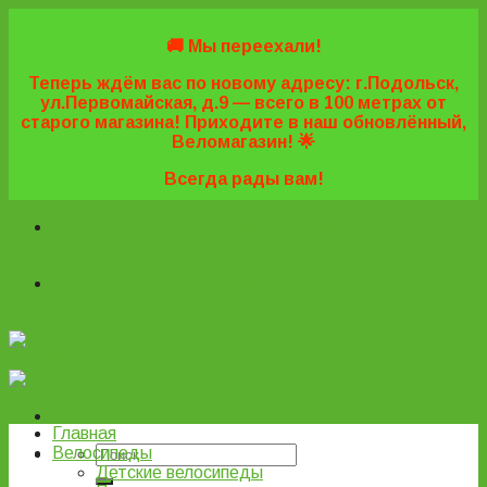
Skip
to
🚚 Мы переехали!
content
Теперь ждём вас по новому адресу: г.Подольск,
ул.Первомайская, д.9 — всего в 100 метрах от
старого магазина! Приходите в наш обновлённый,
Веломагазин! 🌟
Всегда рады вам!
+7 (495) 669-16-57
+7 (963) 779-03-42
+7 (929) 977-
77-20
+7 (495) 669-16-57
+7 (963) 779-03-42
+7 (929) 977-
77-20
ВелоПодольск
Главная
Велосипеды
Детские велосипеды