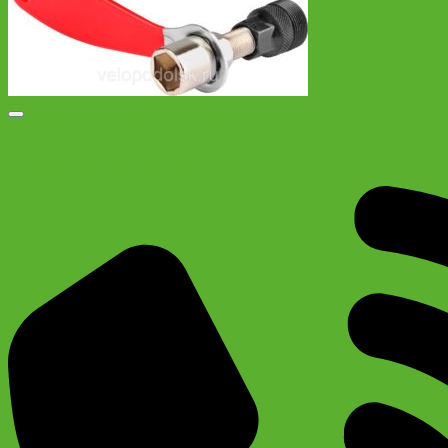
Добавить в список желаний
Съемник шатуна Bike Hand YC-216A