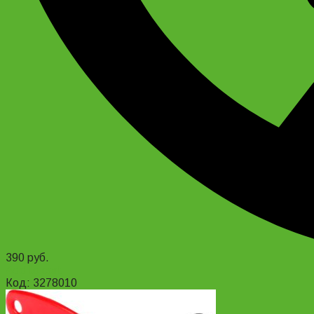
390
руб.
Add to cart
Код: 3278010