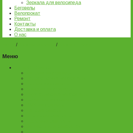
Зеркала для велосипеда
Беговелы
Велопрокат
Ремонт
Контакты
Доставка и оплата
О нас
Home
/
Велоаксессуары
/
Велоинструмент
Меню
Каталог товаров
Детские велосипеды
Подростковые велосипеды
Горные велосипеды
Женские велосипеды
Двухподвесные велосипеды
Складные велосипеды
BMX велосипеды
Детские самокаты
Городские самокаты
Трюковые самокаты
Запчасти для самокатов
Беговелы