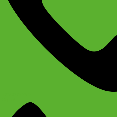
+79637790342
Сергей