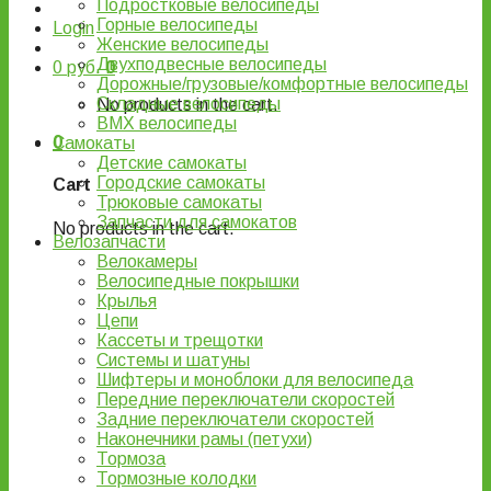
Подростковые велосипеды
Горные велосипеды
Login
Женские велосипеды
Двухподвесные велосипеды
0
руб.
0
Дорожные/грузовые/комфортные велосипеды
Складные велосипеды
No products in the cart.
BMX велосипеды
0
Самокаты
Детские самокаты
Городские самокаты
Cart
Трюковые самокаты
Запчасти для самокатов
No products in the cart.
Велозапчасти
Велокамеры
Велосипедные покрышки
Крылья
Цепи
Кассеты и трещотки
Системы и шатуны
Шифтеры и моноблоки для велосипеда
Передние переключатели скоростей
Задние переключатели скоростей
Наконечники рамы (петухи)
Тормоза
Тормозные колодки