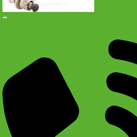
Добавить в список желаний
Съемник шатуна Bike Hand YC-215A