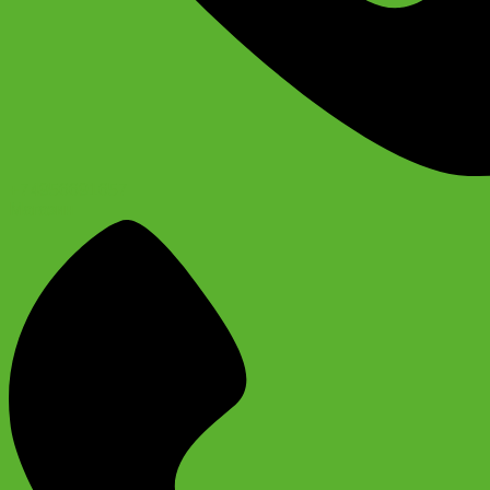
+74956691657
Магазин