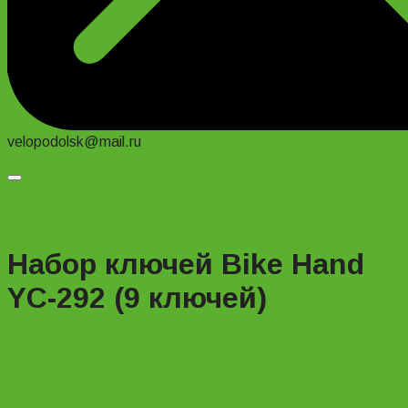
velopodolsk@mail.ru
Добавить в список желаний
Набор ключей Bike Hand
YC-292 (9 ключей)
+74956691657
Магазин
+79637790342
Сергей