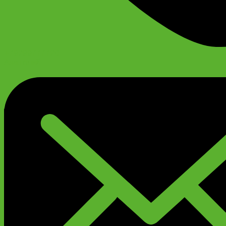
+79299777720
Анатолий