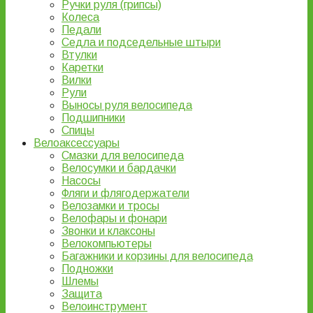
Ручки руля (грипсы)
Колеса
Педали
Седла и подседельные штыри
Втулки
Каретки
Вилки
Рули
Выносы руля велосипеда
Подшипники
Спицы
Велоаксессуары
Смазки для велосипеда
Велосумки и бардачки
Насосы
Фляги и флягодержатели
Велозамки и тросы
Велофары и фонари
Звонки и клаксоны
Велокомпьютеры
Багажники и корзины для велосипеда
Подножки
Шлемы
Защита
Велоинструмент