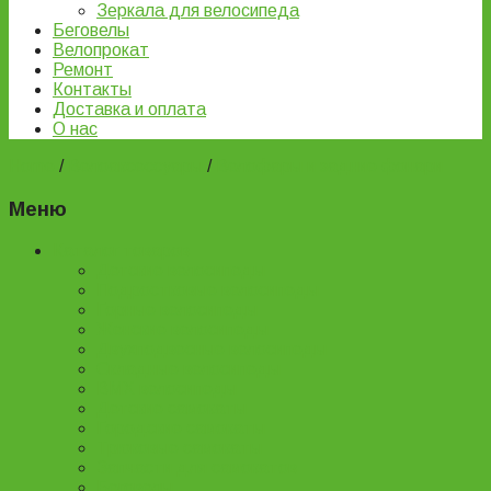
Зеркала для велосипеда
Беговелы
Велопрокат
Ремонт
Контакты
Доставка и оплата
О нас
Home
/
Велоаксессуары
/
Велофары и задние фонари
Меню
Каталог товаров
Детские велосипеды
Подростковые велосипеды
Горные велосипеды
Женские велосипеды
Двухподвесные велосипеды
Складные велосипеды
BMX велосипеды
Детские самокаты
Городские самокаты
Трюковые самокаты
Запчасти для самокатов
Беговелы