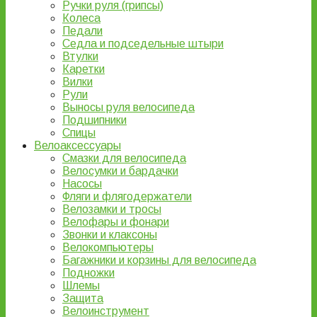
Ручки руля (грипсы)
Колеса
Педали
Седла и подседельные штыри
Втулки
Каретки
Вилки
Рули
Выносы руля велосипеда
Подшипники
Спицы
Велоаксессуары
Смазки для велосипеда
Велосумки и бардачки
Насосы
Фляги и флягодержатели
Велозамки и тросы
Велофары и фонари
Звонки и клаксоны
Велокомпьютеры
Багажники и корзины для велосипеда
Подножки
Шлемы
Защита
Велоинструмент