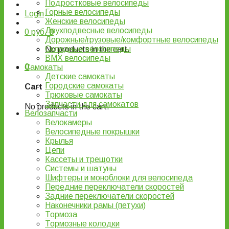
Подростковые велосипеды
Горные велосипеды
Login
Женские велосипеды
Двухподвесные велосипеды
0
руб.
0
Дорожные/грузовые/комфортные велосипеды
Складные велосипеды
No products in the cart.
BMX велосипеды
0
Самокаты
Детские самокаты
Городские самокаты
Cart
Трюковые самокаты
Запчасти для самокатов
No products in the cart.
Велозапчасти
Велокамеры
Велосипедные покрышки
Крылья
Цепи
Кассеты и трещотки
Системы и шатуны
Шифтеры и моноблоки для велосипеда
Передние переключатели скоростей
Задние переключатели скоростей
Наконечники рамы (петухи)
Тормоза
Тормозные колодки