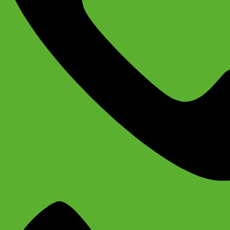
+79637790342
Сергей