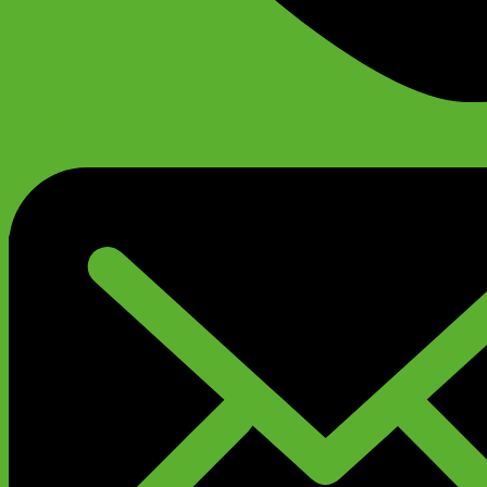
+79299777720
Анатолий