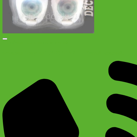
Добавить в список желаний
Фонарики “Лягушки” JY-267-1A 2 шт. (белый+красный)