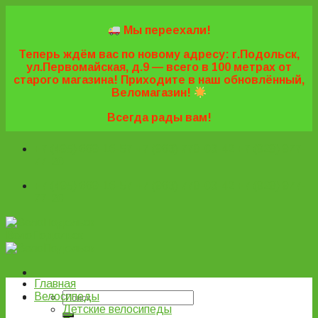
Skip
to
Мы переехали!
content
Теперь ждём вас по новому адресу: г.Подольск,
ул.Первомайская, д.9 — всего в 100 метрах от
старого магазина! Приходите в наш обновлённый,
Веломагазин!
Всегда рады вам!
+7 (495) 669-16-57
+7 (963) 779-03-42
+7 (929) 977-
77-20
+7 (495) 669-16-57
+7 (963) 779-03-42
+7 (929) 977-
77-20
ВелоПодольск
Главная
Велосипеды
Детские велосипеды