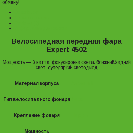
обмену!
Description
Характеристики
Reviews (0)
Информация для заказа
Велосипедная передняя фара
Expert-4502
Мощность ― 3 ватта, фокусировка света, ближний/задний
свет, суперяркий светодиод
Материал корпуса
Алюминий
Тип велосипедного фонаря
Фара
Крепление фонаря
На руль
Мощность
1