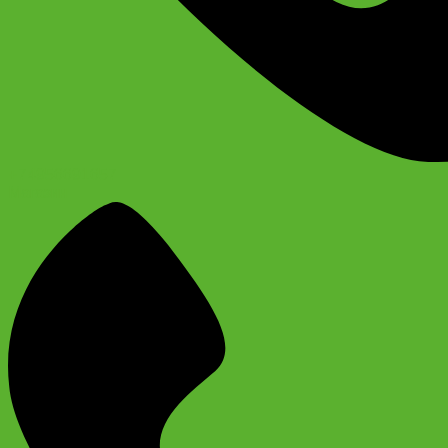
+74956691657
Магазин