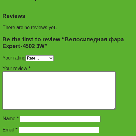
Reviews
There are no reviews yet.
Be the first to review “Велосипедная фара
Expert-4502 3W”
Your rating
Your review
*
Name
*
Email
*