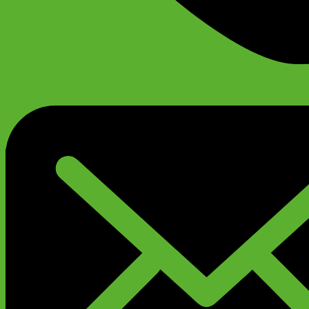
+79299777720
Анатолий