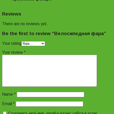
Reviews
There are no reviews yet.
Be the first to review “Велосипедная фара”
Your rating
Your review
*
Name
*
Email
*
Сохранить моё имя, email и адрес сайта в этом