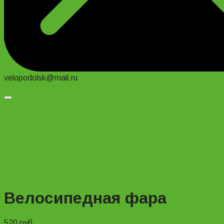
velopodolsk@mail.ru
Добавить в список желаний
Велосипедная фара
520
руб.