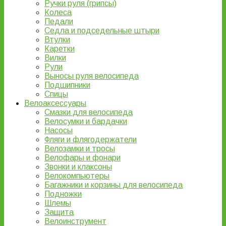
Ручки руля (грипсы)
Колеса
Педали
Седла и подседельные штыри
Втулки
Каретки
Вилки
Рули
Выносы руля велосипеда
Подшипники
Спицы
Велоаксессуары
Смазки для велосипеда
Велосумки и бардачки
Насосы
Фляги и флягодержатели
Велозамки и тросы
Велофары и фонари
Звонки и клаксоны
Велокомпьютеры
Багажники и корзины для велосипеда
Подножки
Шлемы
Защита
Велоинструмент