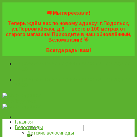
Skip
to
🚚 Мы переехали!
content
Теперь ждём вас по новому адресу: г.Подольск,
ул.Первомайская, д.9 — всего в 100 метрах от
старого магазина! Приходите в наш обновлённый,
Веломагазин! 🌟
Всегда рады вам!
+7 (495) 669-16-57
+7 (963) 779-03-42
+7 (929) 977-
77-20
+7 (495) 669-16-57
+7 (963) 779-03-42
+7 (929) 977-
77-20
ВелоПодольск
Главная
Велосипеды
Детские велосипеды