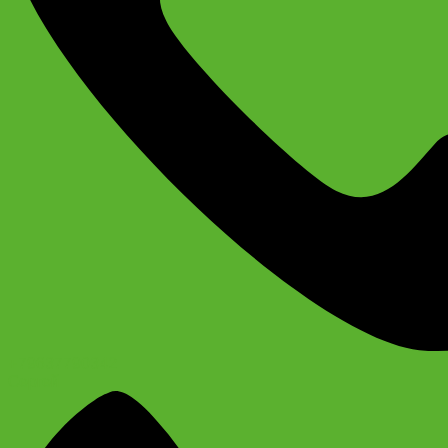
+79637790342
Сергей