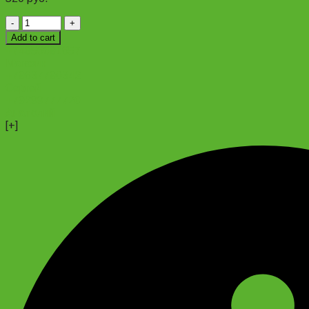
Велосипедная
фара
Add to cart
quantity
+74956691657
Магазин
+79637790342
Сергей
+79299777720
Анатолий
[+]