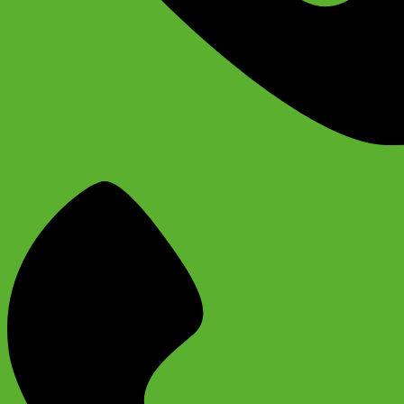
+74956691657
Магазин