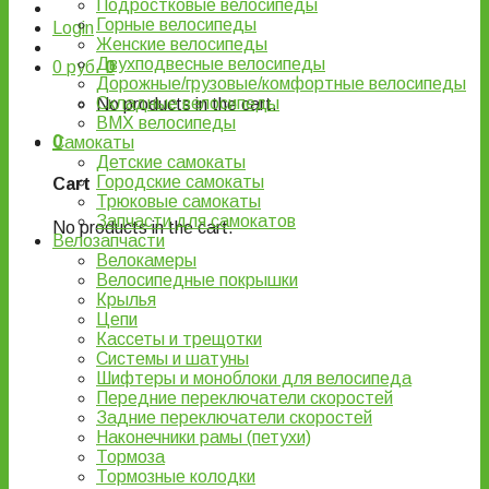
Подростковые велосипеды
Горные велосипеды
Login
Женские велосипеды
Двухподвесные велосипеды
0
руб.
0
Дорожные/грузовые/комфортные велосипеды
Складные велосипеды
No products in the cart.
BMX велосипеды
0
Самокаты
Детские самокаты
Городские самокаты
Cart
Трюковые самокаты
Запчасти для самокатов
No products in the cart.
Велозапчасти
Велокамеры
Велосипедные покрышки
Крылья
Цепи
Кассеты и трещотки
Системы и шатуны
Шифтеры и моноблоки для велосипеда
Передние переключатели скоростей
Задние переключатели скоростей
Наконечники рамы (петухи)
Тормоза
Тормозные колодки