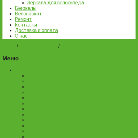
Зеркала для велосипеда
Беговелы
Велопрокат
Ремонт
Контакты
Доставка и оплата
О нас
Home
/
Велоаксессуары
/
Велофары и задние фонари
Меню
Каталог товаров
Детские велосипеды
Подростковые велосипеды
Горные велосипеды
Женские велосипеды
Двухподвесные велосипеды
Складные велосипеды
BMX велосипеды
Детские самокаты
Городские самокаты
Трюковые самокаты
Запчасти для самокатов
Беговелы