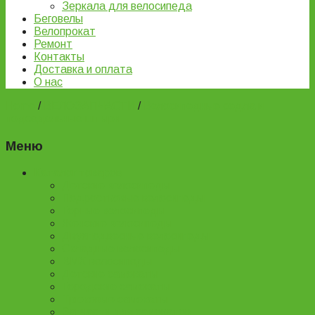
Зеркала для велосипеда
Беговелы
Велопрокат
Ремонт
Контакты
Доставка и оплата
О нас
Home
/
ВЕЛОЗАПЧАСТИ
/
Велосипедные седла и
подседельные штыри
Меню
Каталог товаров
Детские велосипеды
Подростковые велосипеды
Горные велосипеды
Женские велосипеды
Двухподвесные велосипеды
Складные велосипеды
BMX велосипеды
Детские самокаты
Городские самокаты
Трюковые самокаты
Запчасти для самокатов