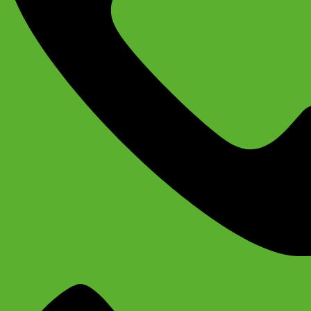
+79637790342
Сергей