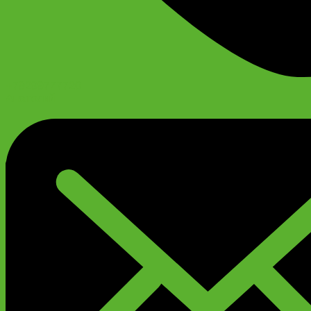
+79299777720
Анатолий