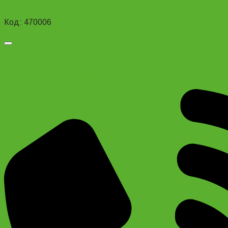
Read more
Код: 470006
Добавить в список желаний
Палец подседельный штырь для горного велосипеда
Zoom SP-150N (31,8 мм.)