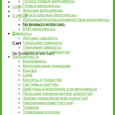
Подростковые велосипеды
Горные велосипеды
Login
Женские велосипеды
Двухподвесные велосипеды
0
руб.
0
Дорожные/грузовые/комфортные велосипеды
Складные велосипеды
No products in the cart.
BMX велосипеды
0
Самокаты
Детские самокаты
Городские самокаты
Cart
Трюковые самокаты
Запчасти для самокатов
No products in the cart.
Велозапчасти
Велокамеры
Велосипедные покрышки
Крылья
Цепи
Кассеты и трещотки
Системы и шатуны
Шифтеры и моноблоки для велосипеда
Передние переключатели скоростей
Задние переключатели скоростей
Наконечники рамы (петухи)
Тормоза
Тормозные колодки