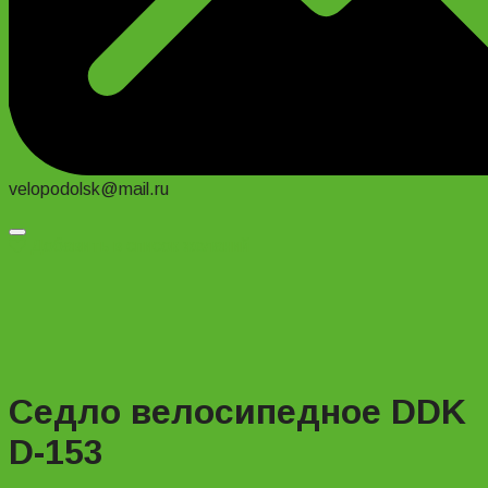
velopodolsk@mail.ru
Добавить в список желаний
Седло велосипедное DDK
D-153