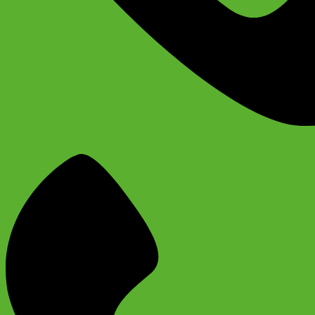
+74956691657
Магазин