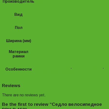
Производитель
DDK
Вид
седло
Пол
Унисекс
Ширина (мм)
170
Материал
Сталь
рамки
Без наружных швов
,
Гелевые вставки
,
Особенности
Эргономичная выемка
Reviews
There are no reviews yet.
Be the first to review “Седло велосипедное