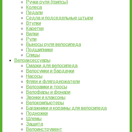
Ручки руля (грипсы)
Колеса
Педали
Седла и подседельные штыри
Втулки
Каретки
Вилки
Рули
Выносы руля велосипеда
Подшипники
Спицы
Велоаксессуары
Смазки для велосипеда
Велосумки и бардачки
Насосы
Фляги и флягодержатели
Велозамки и тросы
Велофары и фонари
Звонки и клаксоны
Велокомпьютеры
Багажники и корзины для велосипеда
Подножки
Шлемы
Защита
Велоинструмент