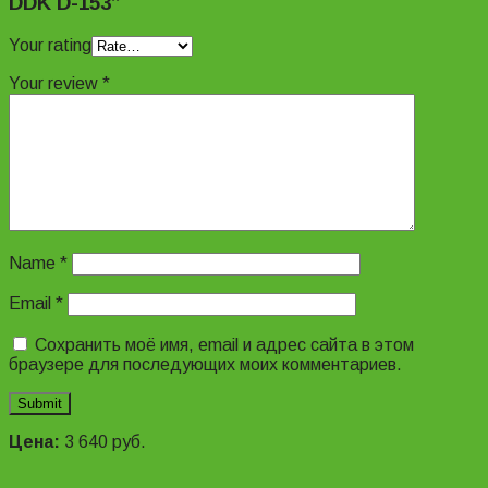
DDK D-153”
Your rating
Your review
*
Name
*
Email
*
Сохранить моё имя, email и адрес сайта в этом
браузере для последующих моих комментариев.
Цена:
3 640
руб.