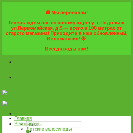
Skip
to
🚚 Мы переехали!
content
Теперь ждём вас по новому адресу: г.Подольск,
ул.Первомайская, д.9 — всего в 100 метрах от
старого магазина! Приходите в наш обновлённый,
Веломагазин! 🌟
Всегда рады вам!
+7 (495) 669-16-57
+7 (963) 779-03-42
+7 (929) 977-
77-20
+7 (495) 669-16-57
+7 (963) 779-03-42
+7 (929) 977-
77-20
ВелоПодольск
Главная
Велосипеды
Детские велосипеды