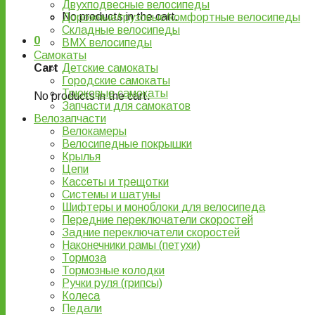
Двухподвесные велосипеды
No products in the cart.
Дорожные/грузовые/комфортные велосипеды
Складные велосипеды
0
BMX велосипеды
Самокаты
Детские самокаты
Cart
Городские самокаты
Трюковые самокаты
No products in the cart.
Запчасти для самокатов
Велозапчасти
Велокамеры
Велосипедные покрышки
Крылья
Цепи
Кассеты и трещотки
Системы и шатуны
Шифтеры и моноблоки для велосипеда
Передние переключатели скоростей
Задние переключатели скоростей
Наконечники рамы (петухи)
Тормоза
Тормозные колодки
Ручки руля (грипсы)
Колеса
Педали