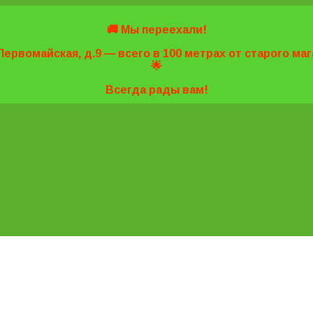
🚚 Мы переехали!
Первомайская, д.9 — всего в 100 метрах от старого м
🌟
Всегда рады вам!
7-20
7-20