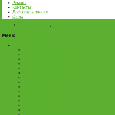
Ремонт
Контакты
Доставка и оплата
О нас
Home
/
ВЕЛОЗАПЧАСТИ
/
Велосипедные каретки
Меню
Каталог товаров
Детские велосипеды
Подростковые велосипеды
Горные велосипеды
Женские велосипеды
Двухподвесные велосипеды
Складные велосипеды
BMX велосипеды
Детские самокаты
Городские самокаты
Трюковые самокаты
Запчасти для самокатов
Беговелы
Велозапчасти
Велоаксессуары
Ремонт и обслуживание велосипедов