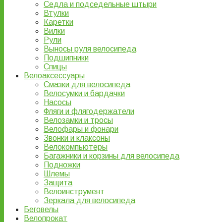
Седла и подседельные штыри
Втулки
Каретки
Вилки
Рули
Выносы руля велосипеда
Подшипники
Спицы
Велоаксессуары
Смазки для велосипеда
Велосумки и бардачки
Насосы
Фляги и флягодержатели
Велозамки и тросы
Велофары и фонари
Звонки и клаксоны
Велокомпьютеры
Багажники и корзины для велосипеда
Подножки
Шлемы
Защита
Велоинструмент
Зеркала для велосипеда
Беговелы
Велопрокат