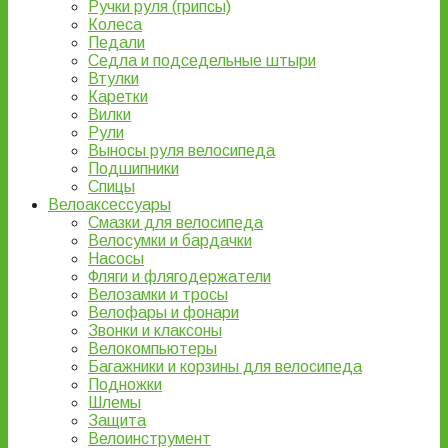
Ручки руля (грипсы)
Колеса
Педали
Седла и подседельные штыри
Втулки
Каретки
Вилки
Рули
Выносы руля велосипеда
Подшипники
Спицы
Велоаксессуары
Смазки для велосипеда
Велосумки и бардачки
Насосы
Фляги и флягодержатели
Велозамки и тросы
Велофары и фонари
Звонки и клаксоны
Велокомпьютеры
Багажники и корзины для велосипеда
Подножки
Шлемы
Защита
Велоинструмент