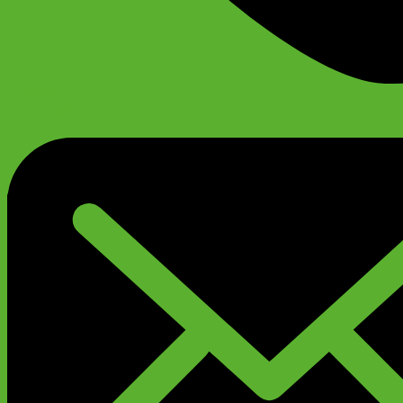
+79299777720
Анатолий