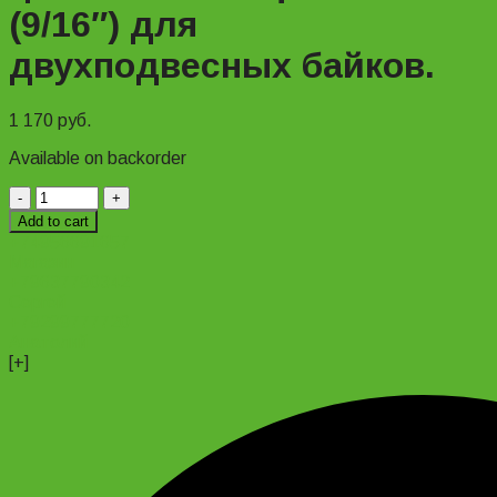
(9/16″) для
двухподвесных байков.
1 170
руб.
Available on backorder
Педаль
алюминиевая
Add to cart
МТВ
+74956691657
цветная
Магазин
с
+79637790342
катафотами
Сергей
(9/16")
+79299777720
для
Анатолий
двухподвесных
[+]
байков.
quantity