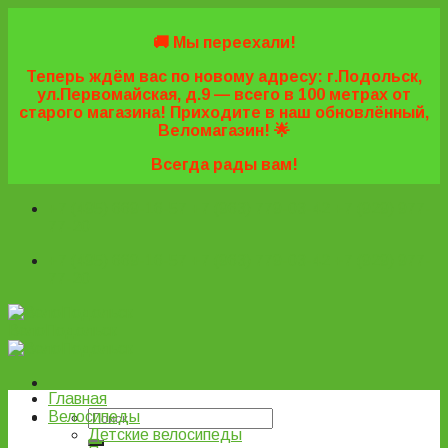
Skip
to
🚚 Мы переехали!
content
Теперь ждём вас по новому адресу: г.Подольск,
ул.Первомайская, д.9 — всего в 100 метрах от
старого магазина! Приходите в наш обновлённый,
Веломагазин! 🌟
Всегда рады вам!
+7 (495) 669-16-57
+7 (963) 779-03-42
+7 (929) 977-
77-20
+7 (495) 669-16-57
+7 (963) 779-03-42
+7 (929) 977-
77-20
ВелоПодольск
Главная
Велосипеды
Детские велосипеды