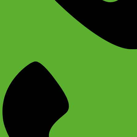
+74956691657
Магазин