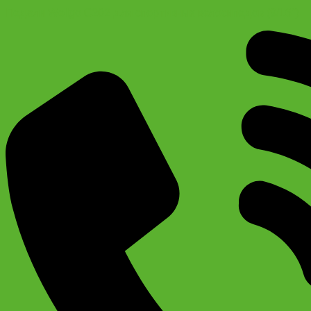
Педали Wellgo C202 для спортивных велосипедов (9/16″)