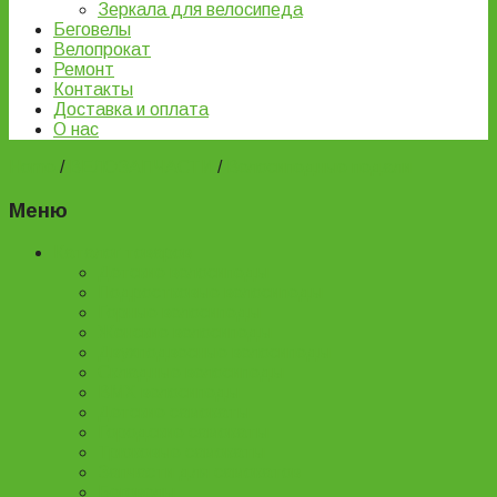
Зеркала для велосипеда
Беговелы
Велопрокат
Ремонт
Контакты
Доставка и оплата
О нас
Home
/
ВЕЛОЗАПЧАСТИ
/
Велосипедные педали
Меню
Каталог товаров
Детские велосипеды
Подростковые велосипеды
Горные велосипеды
Женские велосипеды
Двухподвесные велосипеды
Складные велосипеды
BMX велосипеды
Детские самокаты
Городские самокаты
Трюковые самокаты
Запчасти для самокатов
Беговелы