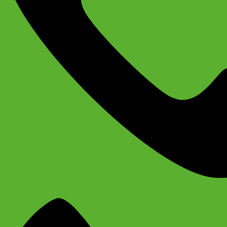
+79637790342
Сергей