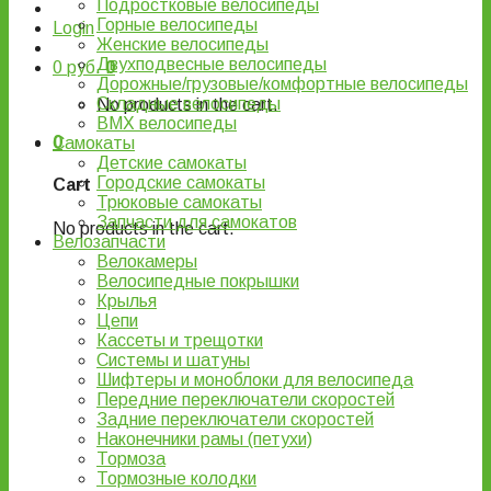
Подростковые велосипеды
Горные велосипеды
Login
Женские велосипеды
Двухподвесные велосипеды
0
руб.
0
Дорожные/грузовые/комфортные велосипеды
Складные велосипеды
No products in the cart.
BMX велосипеды
0
Самокаты
Детские самокаты
Городские самокаты
Cart
Трюковые самокаты
Запчасти для самокатов
No products in the cart.
Велозапчасти
Велокамеры
Велосипедные покрышки
Крылья
Цепи
Кассеты и трещотки
Системы и шатуны
Шифтеры и моноблоки для велосипеда
Передние переключатели скоростей
Задние переключатели скоростей
Наконечники рамы (петухи)
Тормоза
Тормозные колодки