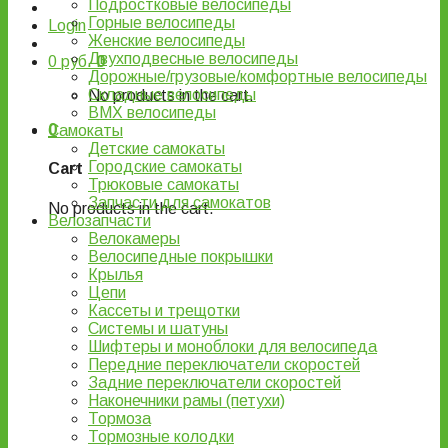
Подростковые велосипеды
Горные велосипеды
Login
Женские велосипеды
Двухподвесные велосипеды
0
руб.
0
Дорожные/грузовые/комфортные велосипеды
Складные велосипеды
No products in the cart.
BMX велосипеды
0
Самокаты
Детские самокаты
Городские самокаты
Cart
Трюковые самокаты
Запчасти для самокатов
No products in the cart.
Велозапчасти
Велокамеры
Велосипедные покрышки
Крылья
Цепи
Кассеты и трещотки
Системы и шатуны
Шифтеры и моноблоки для велосипеда
Передние переключатели скоростей
Задние переключатели скоростей
Наконечники рамы (петухи)
Тормоза
Тормозные колодки