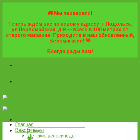
Skip
to
🚚 Мы переехали!
content
Теперь ждём вас по новому адресу: г.Подольск,
ул.Первомайская, д.9 — всего в 100 метрах от
старого магазина! Приходите в наш обновлённый,
Веломагазин! 🌟
Всегда рады вам!
+7 (495) 669-16-57
+7 (963) 779-03-42
+7 (929) 977-
77-20
+7 (495) 669-16-57
+7 (963) 779-03-42
+7 (929) 977-
77-20
ВелоПодольск
Главная
Велосипеды
Детские велосипеды