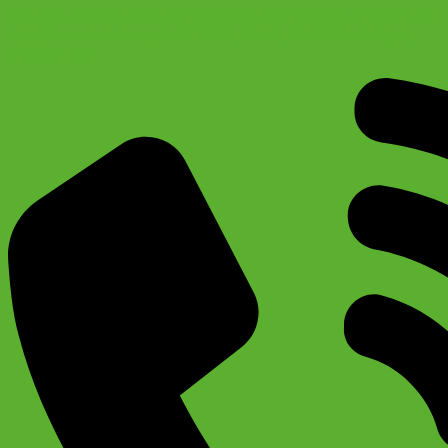
Педаль алюминиевая МТВ (9/16″) платформа “ПАУК” для
серийных велосипедов STELS, Stern, Forward, Stinger,
Merida и др.