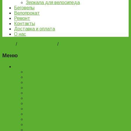
Зеркала для велосипеда
Беговелы
Велопрокат
Ремонт
Контакты
Доставка и оплата
О нас
Home
/
ВЕЛОЗАПЧАСТИ
/
Велосипедные педали
Меню
Каталог товаров
Детские велосипеды
Подростковые велосипеды
Горные велосипеды
Женские велосипеды
Двухподвесные велосипеды
Складные велосипеды
BMX велосипеды
Детские самокаты
Городские самокаты
Трюковые самокаты
Запчасти для самокатов
Беговелы