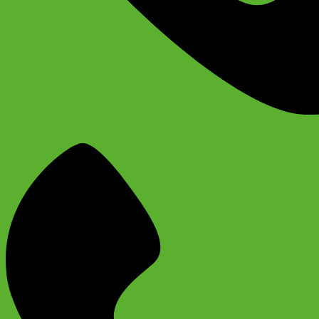
+74956691657
Магазин