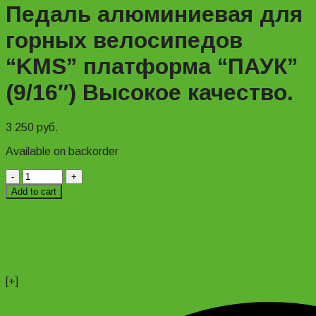
Педаль алюминиевая для
горных велосипедов
“KMS” платформа “ПАУК”
(9/16″) Высокое качество.
3 250
руб.
Available on backorder
Педаль
алюминиевая
Add to cart
для
+74956691657
горных
Магазин
велосипедов
+79637790342
"KMS"
Сергей
платформа
+79299777720
"ПАУК"
Анатолий
(9/16")
[+]
Высокое
качество.
quantity