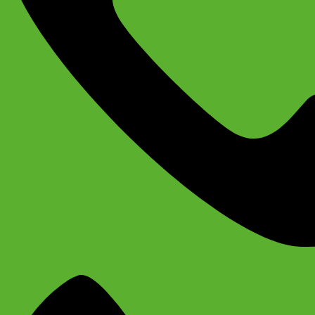
+79637790342
Сергей