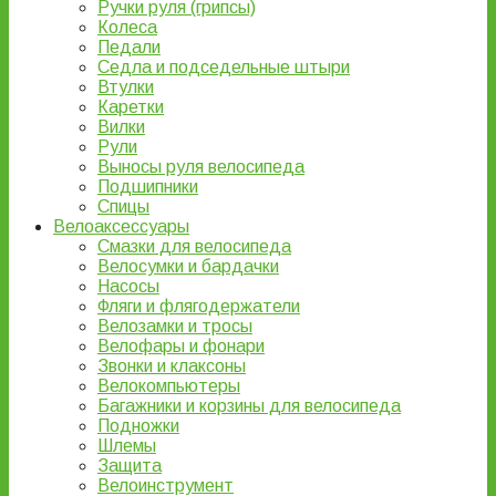
Ручки руля (грипсы)
Колеса
Педали
Седла и подседельные штыри
Втулки
Каретки
Вилки
Рули
Выносы руля велосипеда
Подшипники
Спицы
Велоаксессуары
Смазки для велосипеда
Велосумки и бардачки
Насосы
Фляги и флягодержатели
Велозамки и тросы
Велофары и фонари
Звонки и клаксоны
Велокомпьютеры
Багажники и корзины для велосипеда
Подножки
Шлемы
Защита
Велоинструмент