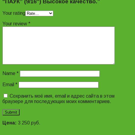
“ПАУК” (9/16″) Высокое качество.”
Your rating
Your review
*
Name
*
Email
*
Сохранить моё имя, email и адрес сайта в этом
браузере для последующих моих комментариев.
Цена:
3 250
руб.