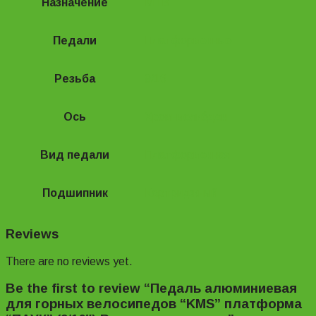
Назначение
MTB
Педали
Платформенные
Резьба
9/16
Ось
Хром-молибден
Вид педали
Платформенная
Подшипник
Картриджный
Reviews
There are no reviews yet.
Be the first to review “Педаль алюминиевая
для горных велосипедов “KMS” платформа