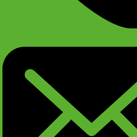
+79299777720
Анатолий