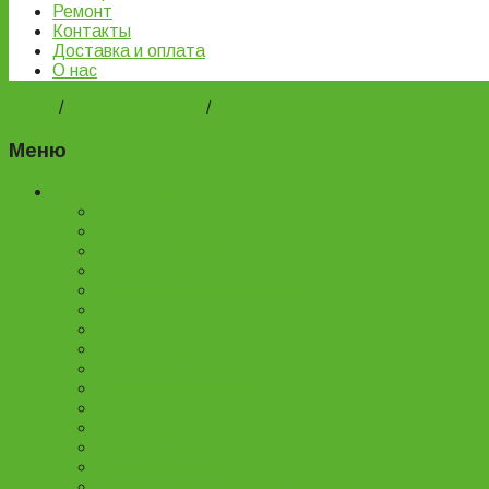
Ремонт
Контакты
Доставка и оплата
О нас
Home
/
Велоаксессуары
/
Велозамки противоугонные
Меню
Каталог товаров
Детские велосипеды
Подростковые велосипеды
Горные велосипеды
Женские велосипеды
Двухподвесные велосипеды
Складные велосипеды
BMX велосипеды
Детские самокаты
Городские самокаты
Трюковые самокаты
Запчасти для самокатов
Беговелы
Велозапчасти
Велоаксессуары
Ремонт и обслуживание велосипедов