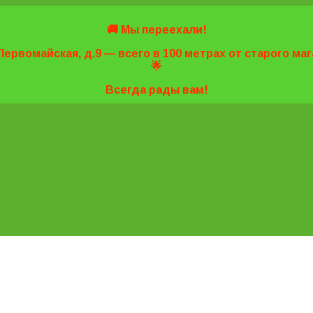
🚚 Мы переехали!
Первомайская, д.9 — всего в 100 метрах от старого м
🌟
Всегда рады вам!
7-20
7-20