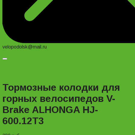
velopodolsk@mail.ru
Добавить в список желаний
Тормозные колодки для
горных велосипедов V-
Brake ALHONGA HJ-
600.12T3