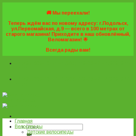
Skip
to
🚚 Мы переехали!
content
Теперь ждём вас по новому адресу: г.Подольск,
ул.Первомайская, д.9 — всего в 100 метрах от
старого магазина! Приходите в наш обновлённый,
Веломагазин! 🌟
Всегда рады вам!
+7 (495) 669-16-57
+7 (963) 779-03-42
+7 (929) 977-
77-20
+7 (495) 669-16-57
+7 (963) 779-03-42
+7 (929) 977-
77-20
ВелоПодольск
Главная
Велосипеды
Детские велосипеды