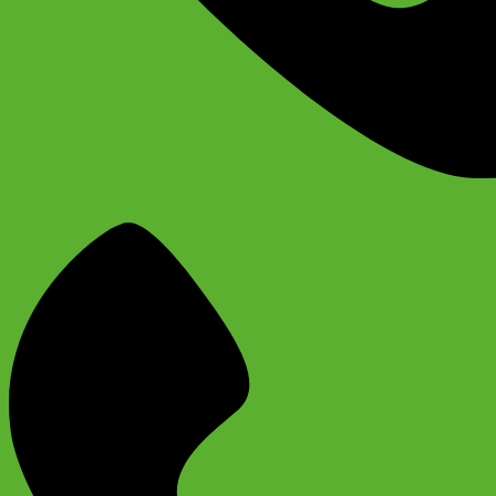
+74956691657
Магазин