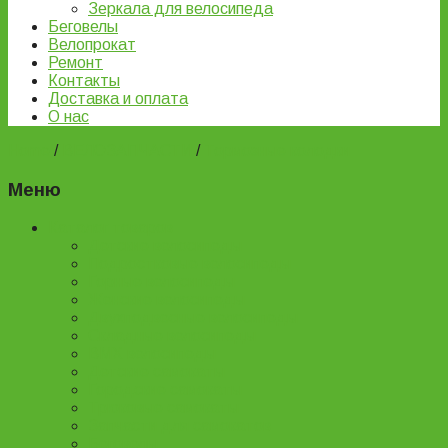
Зеркала для велосипеда
Беговелы
Велопрокат
Ремонт
Контакты
Доставка и оплата
О нас
Home
/
ВЕЛОЗАПЧАСТИ
/
Тормозные колодки
Меню
Каталог товаров
Детские велосипеды
Подростковые велосипеды
Горные велосипеды
Женские велосипеды
Двухподвесные велосипеды
Складные велосипеды
BMX велосипеды
Детские самокаты
Городские самокаты
Трюковые самокаты
Запчасти для самокатов
Беговелы