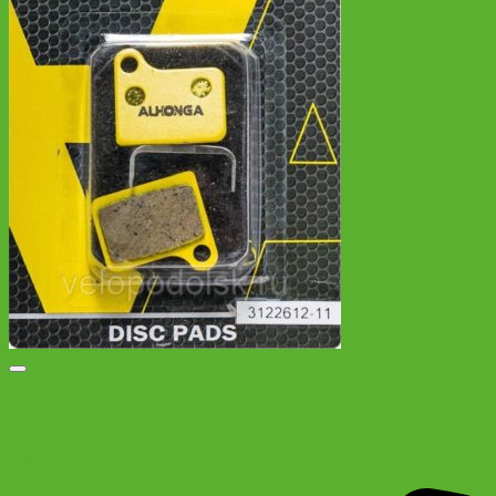
Добавить в список желаний
Дисковые тормозные колодки для велосипеда ALHONGA
HJ-DS15 (Shimano Deore M555, Nexave C900, C901
Hydraulic calipers)