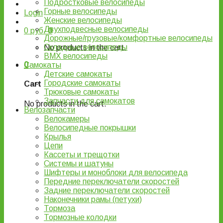
Подростковые велосипеды
Горные велосипеды
Login
Женские велосипеды
Двухподвесные велосипеды
0
руб.
0
Дорожные/грузовые/комфортные велосипеды
Складные велосипеды
No products in the cart.
BMX велосипеды
0
Самокаты
Детские самокаты
Городские самокаты
Cart
Трюковые самокаты
Запчасти для самокатов
No products in the cart.
Велозапчасти
Велокамеры
Велосипедные покрышки
Крылья
Цепи
Кассеты и трещотки
Системы и шатуны
Шифтеры и моноблоки для велосипеда
Передние переключатели скоростей
Задние переключатели скоростей
Наконечники рамы (петухи)
Тормоза
Тормозные колодки