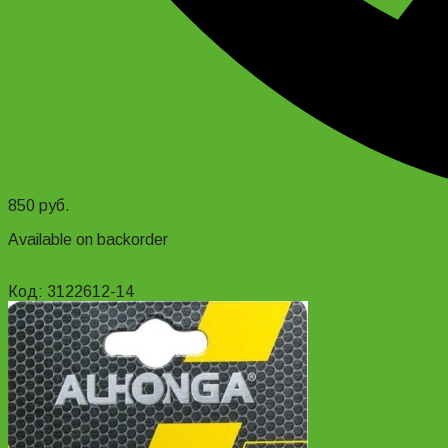
850
руб.
Available on backorder
Add to cart
Код: 3122612-14