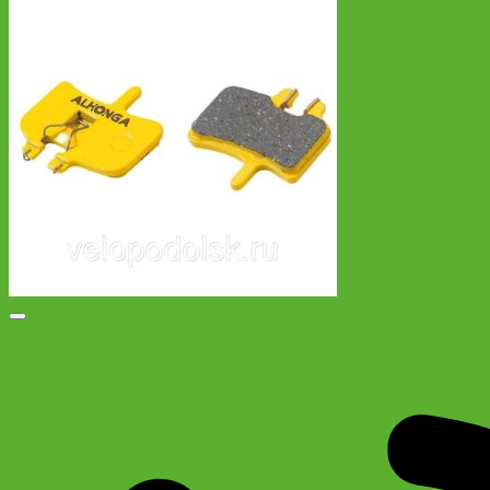
Добавить в список желаний
Дисковые тормозные колодки для велосипеда ALHONGA
HJ-DS01 (Hayes Hydraulic and Mechanical)