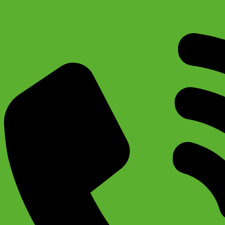
Дисковые тормозные колодки KMS №11 (Avid Elixir R, CR
Mag, 1, 3, 5, 7, 9, X0, XX, world, cup)