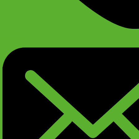
+79299777720
Анатолий