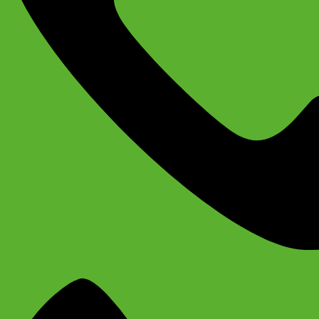
+79637790342
Сергей