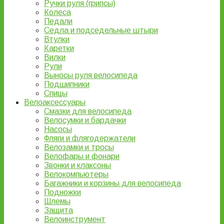
Ручки руля (грипсы)
Колеса
Педали
Седла и подседельные штыри
Втулки
Каретки
Вилки
Рули
Выносы руля велосипеда
Подшипники
Спицы
Велоаксессуары
Смазки для велосипеда
Велосумки и бардачки
Насосы
Фляги и флягодержатели
Велозамки и тросы
Велофары и фонари
Звонки и клаксоны
Велокомпьютеры
Багажники и корзины для велосипеда
Подножки
Шлемы
Защита
Велоинструмент