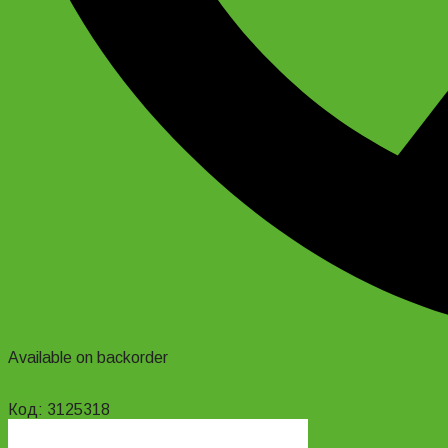
Available on backorder
Read more
Код: 3125318