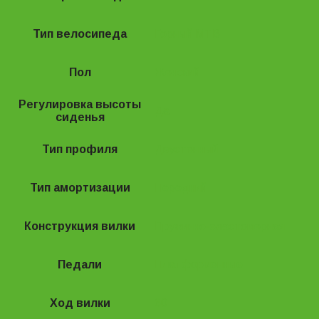
Тип велосипеда
Горный MTB
Пол
Женский
Регулировка высоты
Да
сиденья
Тип профиля
Двустенный
Тип амортизации
Передний
Конструкция вилки
Пружинно-эластомерная
Педали
Платформенные
Ход вилки
60