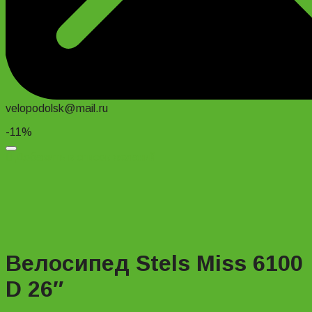
velopodolsk@mail.ru
-11%
Добавить в список желаний
Велосипед Stels Miss 6100
D 26″