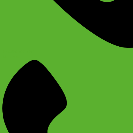
+74956691657
Магазин