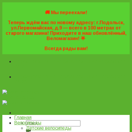
Skip
to
🚚 Мы переехали!
content
Теперь ждём вас по новому адресу: г.Подольск,
ул.Первомайская, д.9 — всего в 100 метрах от
старого магазина! Приходите в наш обновлённый,
Веломагазин! 🌟
Всегда рады вам!
+7 (495) 669-16-57
+7 (963) 779-03-42
+7 (929) 977-
77-20
+7 (495) 669-16-57
+7 (963) 779-03-42
+7 (929) 977-
77-20
ВелоПодольск
Главная
Велосипеды
Детские велосипеды