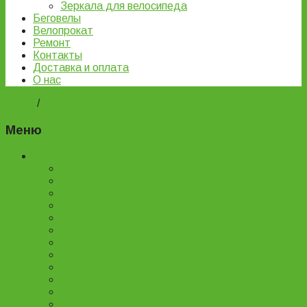
Зеркала для велосипеда
Беговелы
Велопрокат
Ремонт
Контакты
Доставка и оплата
О нас
Home
/
Женские велосипеды
Меню
Каталог товаров
Детские велосипеды
Подростковые велосипеды
Горные велосипеды
Женские велосипеды
Двухподвесные велосипеды
Складные велосипеды
BMX велосипеды
Детские самокаты
Городские самокаты
Трюковые самокаты
Запчасти для самокатов
Беговелы