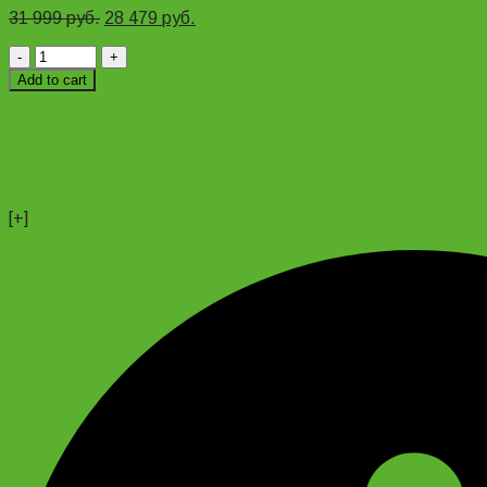
31 999
руб.
28 479
руб.
Велосипед
Stels
Add to cart
Miss
+74956691657
6100
Магазин
D
+79637790342
26"
Сергей
quantity
+79299777720
Анатолий
[+]