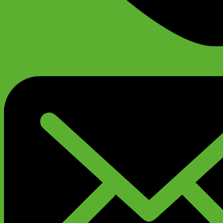
+79299777720
Анатолий