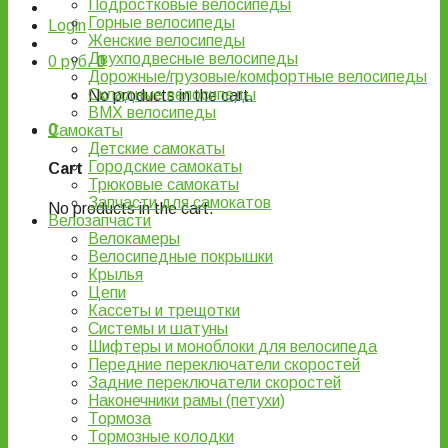
Подростковые велосипеды
Горные велосипеды
Login
Женские велосипеды
Двухподвесные велосипеды
0
руб.
0
Дорожные/грузовые/комфортные велосипеды
Складные велосипеды
No products in the cart.
BMX велосипеды
0
Самокаты
Детские самокаты
Городские самокаты
Cart
Трюковые самокаты
Запчасти для самокатов
No products in the cart.
Велозапчасти
Велокамеры
Велосипедные покрышки
Крылья
Цепи
Кассеты и трещотки
Системы и шатуны
Шифтеры и моноблоки для велосипеда
Передние переключатели скоростей
Задние переключатели скоростей
Наконечники рамы (петухи)
Тормоза
Тормозные колодки