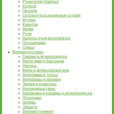
Ручки руля (грипсы)
Колеса
Педали
Седла и подседельные штыри
Втулки
Каретки
Вилки
Рули
Выносы руля велосипеда
Подшипники
Спицы
Велоаксессуары
Смазки для велосипеда
Велосумки и бардачки
Насосы
Фляги и флягодержатели
Велозамки и тросы
Велофары и фонари
Звонки и клаксоны
Велокомпьютеры
Багажники и корзины для велосипеда
Подножки
Шлемы
Защита
Велоинструмент