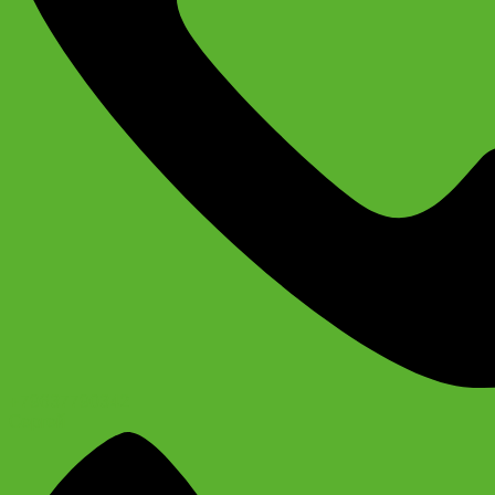
+79637790342
Сергей