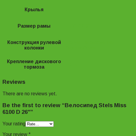
Крылья
Да
Размер рамы
15"/17"/19"
Конструкция рулевой
Полуинтегрированная,
колонки
безрезьбовая
Крепление дискового
Есть
тормоза
Reviews
There are no reviews yet.
Be the first to review “Велосипед Stels Miss
6100 D 26″”
Your rating
Your review
*