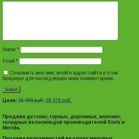
Name
*
Email
*
Сохранить моё имя, email и адрес сайта в этом
браузере для последующих моих комментариев.
Цена:
31 999
руб.
28 479
руб.
Продажа детских, горных, дорожных, женских,
складных велосипедов производителей Stels и
Merida,
Продажа велозапчастей ведущих мировых