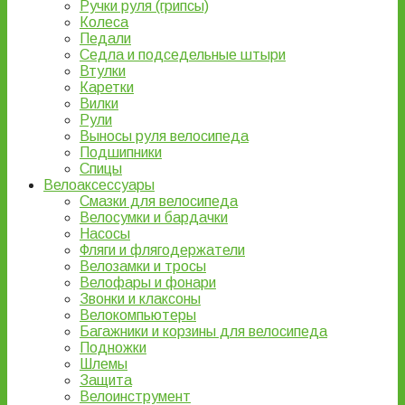
Ручки руля (грипсы)
Колеса
Педали
Седла и подседельные штыри
Втулки
Каретки
Вилки
Рули
Выносы руля велосипеда
Подшипники
Спицы
Велоаксессуары
Смазки для велосипеда
Велосумки и бардачки
Насосы
Фляги и флягодержатели
Велозамки и тросы
Велофары и фонари
Звонки и клаксоны
Велокомпьютеры
Багажники и корзины для велосипеда
Подножки
Шлемы
Защита
Велоинструмент