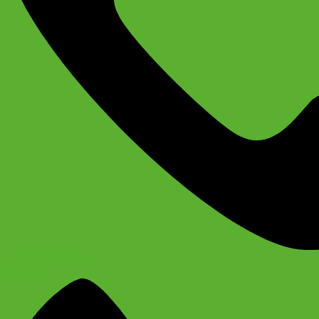
+79637790342
Сергей