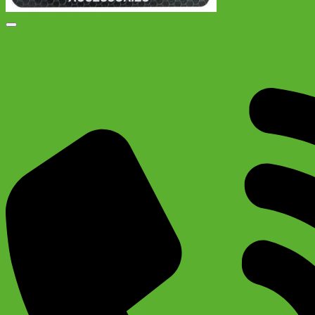
Добавить в список желаний
Проставочное (регулировочное) кольцо для велосипеда
Alhonga HJ-AL001 5 мм.