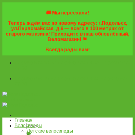
Skip
to
🚚 Мы переехали!
content
Теперь ждём вас по новому адресу: г.Подольск,
ул.Первомайская, д.9 — всего в 100 метрах от
старого магазина! Приходите в наш обновлённый,
Веломагазин! 🌟
Всегда рады вам!
+7 (495) 669-16-57
+7 (963) 779-03-42
+7 (929) 977-
77-20
+7 (495) 669-16-57
+7 (963) 779-03-42
+7 (929) 977-
77-20
ВелоПодольск
Главная
Велосипеды
Детские велосипеды