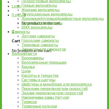
Подростковые велосипеды
Горные велосипеды
Login
Женские велосипеды
Двухподвесные велосипеды
0
руб.
0
Дорожные/грузовые/комфортные велосипеды
Складные велосипеды
No products in the cart.
BMX велосипеды
0
Самокаты
Детские самокаты
Городские самокаты
Cart
Трюковые самокаты
Запчасти для самокатов
No products in the cart.
Велозапчасти
Велокамеры
Велосипедные покрышки
Крылья
Цепи
Кассеты и трещотки
Системы и шатуны
Шифтеры и моноблоки для велосипеда
Передние переключатели скоростей
Задние переключатели скоростей
Наконечники рамы (петухи)
Тормоза
Тормозные колодки