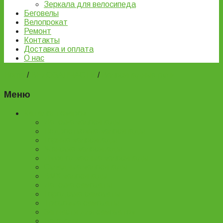
Зеркала для велосипеда
Беговелы
Велопрокат
Ремонт
Контакты
Доставка и оплата
О нас
Home
/
ВЕЛОЗАПЧАСТИ
/
Велосипедные рули
Меню
Каталог товаров
Детские велосипеды
Подростковые велосипеды
Горные велосипеды
Женские велосипеды
Двухподвесные велосипеды
Складные велосипеды
BMX велосипеды
Детские самокаты
Городские самокаты
Трюковые самокаты
Запчасти для самокатов
Беговелы