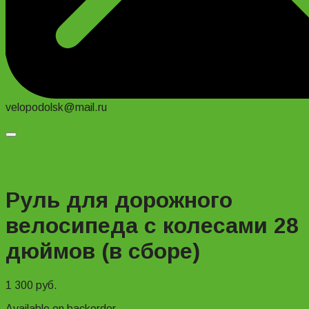
velopodolsk@mail.ru
Добавить в список желаний
Руль для дорожного
велосипеда с колесами 28
дюймов (в сборе)
1 300
руб.
Available on backorder