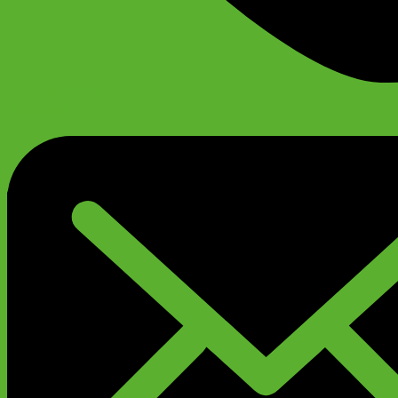
+79299777720
Анатолий