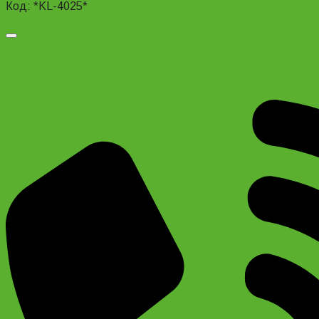
Код: *KL-4025*
Добавить в список желаний
Руль для горного велосипеда. “4BIKE” NR-AL-16, W:610°
D:25.4