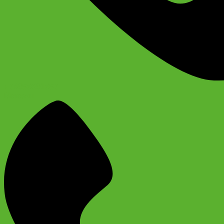
+74956691657
Магазин