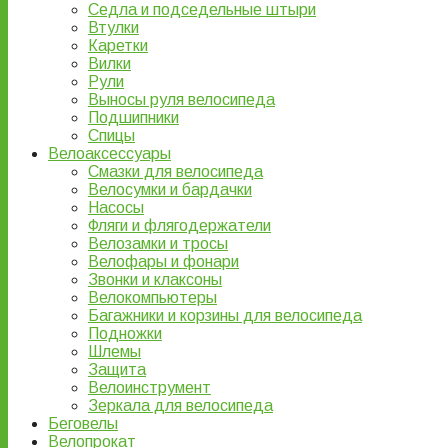
Седла и подседельные штыри
Втулки
Каретки
Вилки
Рули
Выносы руля велосипеда
Подшипники
Спицы
Велоаксессуары
Смазки для велосипеда
Велосумки и бардачки
Насосы
Фляги и флягодержатели
Велозамки и тросы
Велофары и фонари
Звонки и клаксоны
Велокомпьютеры
Багажники и корзины для велосипеда
Подножки
Шлемы
Защита
Велоинструмент
Зеркала для велосипеда
Беговелы
Велопрокат