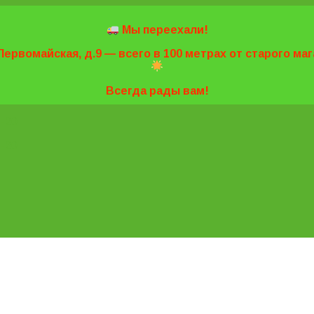
Мы переехали!
Первомайская, д.9 — всего в 100 метрах от старого м
Всегда рады вам!
7-20
7-20