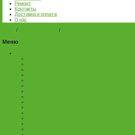
Ремонт
Контакты
Доставка и оплата
О нас
Home
/
ВЕЛОЗАПЧАСТИ
/
Велосипедные покрышки
Меню
Каталог товаров
Детские велосипеды
Подростковые велосипеды
Горные велосипеды
Женские велосипеды
Двухподвесные велосипеды
Складные велосипеды
BMX велосипеды
Детские самокаты
Городские самокаты
Трюковые самокаты
Запчасти для самокатов
Беговелы
Велозапчасти
Велоаксессуары
Ремонт и обслуживание велосипедов