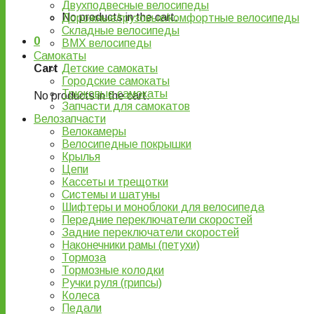
Двухподвесные велосипеды
No products in the cart.
Дорожные/грузовые/комфортные велосипеды
Складные велосипеды
0
BMX велосипеды
Самокаты
Детские самокаты
Cart
Городские самокаты
Трюковые самокаты
No products in the cart.
Запчасти для самокатов
Велозапчасти
Велокамеры
Велосипедные покрышки
Крылья
Цепи
Кассеты и трещотки
Системы и шатуны
Шифтеры и моноблоки для велосипеда
Передние переключатели скоростей
Задние переключатели скоростей
Наконечники рамы (петухи)
Тормоза
Тормозные колодки
Ручки руля (грипсы)
Колеса
Педали