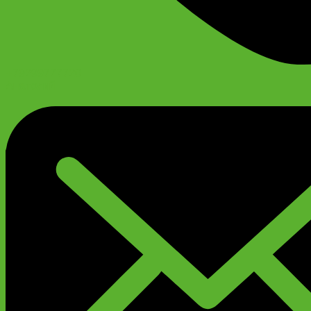
+79299777720
Анатолий