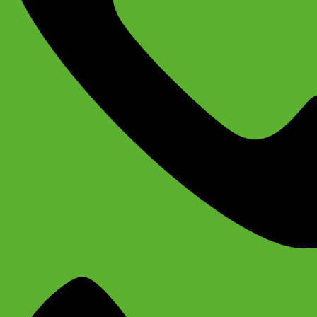
+79637790342
Сергей