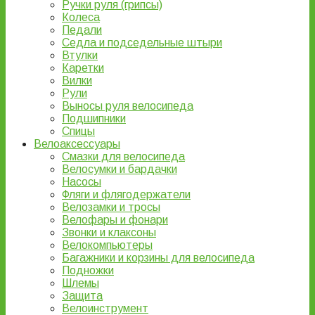
Ручки руля (грипсы)
Колеса
Педали
Седла и подседельные штыри
Втулки
Каретки
Вилки
Рули
Выносы руля велосипеда
Подшипники
Спицы
Велоаксессуары
Смазки для велосипеда
Велосумки и бардачки
Насосы
Фляги и флягодержатели
Велозамки и тросы
Велофары и фонари
Звонки и клаксоны
Велокомпьютеры
Багажники и корзины для велосипеда
Подножки
Шлемы
Защита
Велоинструмент