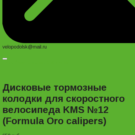
velopodolsk@mail.ru
Добавить в список желаний
Дисковые тормозные
колодки для скоростного
велосипеда KMS №12
(Formula Oro calipers)