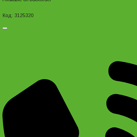
Add to cart
Код: 3125320
Добавить в список желаний
Дисковые торм. колодки ALHONGA HJ-DS17 (Shimano
XTR M965, 966, Saint M800, Hone M601, Deore XT M765,
LX M858)