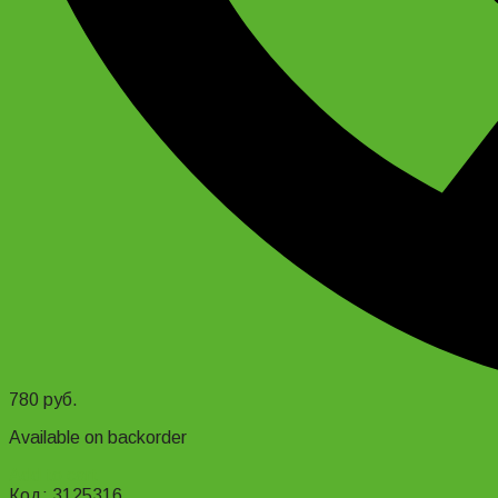
780
руб.
Available on backorder
Add to cart
Код: 3125316