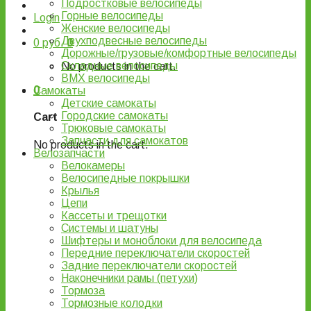
Подростковые велосипеды
Горные велосипеды
Login
Женские велосипеды
Двухподвесные велосипеды
0
руб.
0
Дорожные/грузовые/комфортные велосипеды
Складные велосипеды
No products in the cart.
BMX велосипеды
0
Самокаты
Детские самокаты
Городские самокаты
Cart
Трюковые самокаты
Запчасти для самокатов
No products in the cart.
Велозапчасти
Велокамеры
Велосипедные покрышки
Крылья
Цепи
Кассеты и трещотки
Системы и шатуны
Шифтеры и моноблоки для велосипеда
Передние переключатели скоростей
Задние переключатели скоростей
Наконечники рамы (петухи)
Тормоза
Тормозные колодки