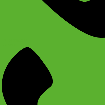
+74956691657
Магазин