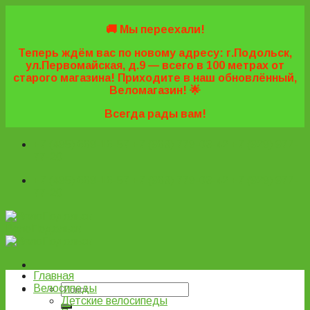
Skip
to
🚚 Мы переехали!
content
Теперь ждём вас по новому адресу: г.Подольск,
ул.Первомайская, д.9 — всего в 100 метрах от
старого магазина! Приходите в наш обновлённый,
Веломагазин! 🌟
Всегда рады вам!
+7 (495) 669-16-57
+7 (963) 779-03-42
+7 (929) 977-
77-20
+7 (495) 669-16-57
+7 (963) 779-03-42
+7 (929) 977-
77-20
ВелоПодольск
Главная
Велосипеды
Детские велосипеды