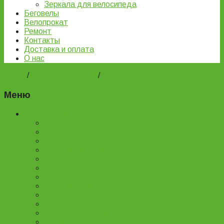
Зеркала для велосипеда
Беговелы
Велопрокат
Ремонт
Контакты
Доставка и оплата
О нас
Home
/
ВЕЛОЗАПЧАСТИ
/
Тормозные колодки
Меню
Каталог товаров
Детские велосипеды
Подростковые велосипеды
Горные велосипеды
Женские велосипеды
Двухподвесные велосипеды
Складные велосипеды
BMX велосипеды
Детские самокаты
Городские самокаты
Трюковые самокаты
Запчасти для самокатов
Беговелы