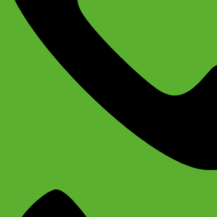
+79637790342
Сергей