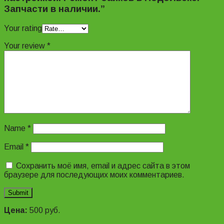
Запчасти в наличии.”
Your rating
Your review
*
Name
*
Email
*
Сохранить моё имя, email и адрес сайта в этом
браузере для последующих моих комментариев.
Цена:
500
руб.