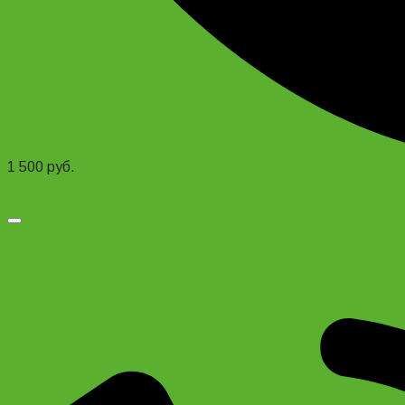
1 500
руб.
Add to cart
Добавить в список желаний
Настройка, обслуживание, ремонт, замена V-BRAKE
(ободных) тормозов любой марки и модели велосипеда в
Подольске.