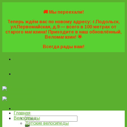
Skip
to
🚚 Мы переехали!
content
Теперь ждём вас по новому адресу: г.Подольск,
ул.Первомайская, д.9 — всего в 100 метрах от
старого магазина! Приходите в наш обновлённый,
Веломагазин! 🌟
Всегда рады вам!
+7 (495) 669-16-57
+7 (963) 779-03-42
+7 (929) 977-
77-20
+7 (495) 669-16-57
+7 (963) 779-03-42
+7 (929) 977-
77-20
ВелоПодольск
Главная
Велосипеды
Детские велосипеды