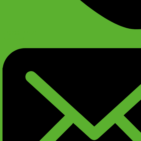
+79299777720
Анатолий