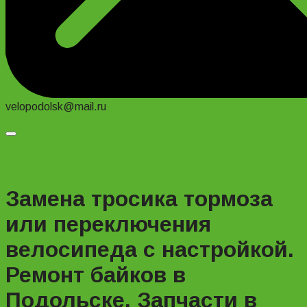
velopodolsk@mail.ru
Добавить в список желаний
Замена тросика тормоза
или переключения
велосипеда с настройкой.
Ремонт байков в
Подольске. Запчасти в