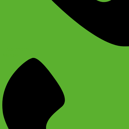
+74956691657
Магазин