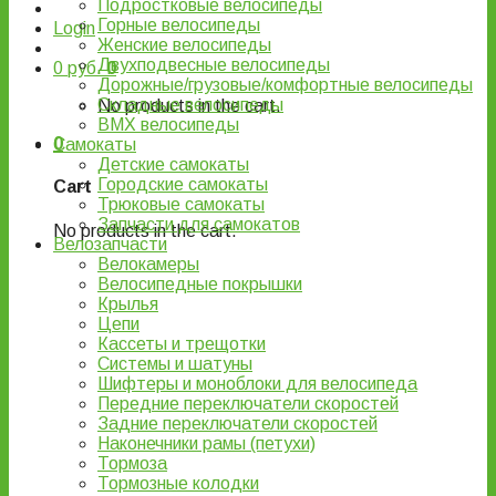
Подростковые велосипеды
Горные велосипеды
Login
Женские велосипеды
Двухподвесные велосипеды
0
руб.
0
Дорожные/грузовые/комфортные велосипеды
Складные велосипеды
No products in the cart.
BMX велосипеды
0
Самокаты
Детские самокаты
Городские самокаты
Cart
Трюковые самокаты
Запчасти для самокатов
No products in the cart.
Велозапчасти
Велокамеры
Велосипедные покрышки
Крылья
Цепи
Кассеты и трещотки
Системы и шатуны
Шифтеры и моноблоки для велосипеда
Передние переключатели скоростей
Задние переключатели скоростей
Наконечники рамы (петухи)
Тормоза
Тормозные колодки