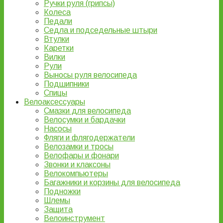
Ручки руля (грипсы)
Колеса
Педали
Седла и подседельные штыри
Втулки
Каретки
Вилки
Рули
Выносы руля велосипеда
Подшипники
Спицы
Велоаксессуары
Смазки для велосипеда
Велосумки и бардачки
Насосы
Фляги и флягодержатели
Велозамки и тросы
Велофары и фонари
Звонки и клаксоны
Велокомпьютеры
Багажники и корзины для велосипеда
Подножки
Шлемы
Защита
Велоинструмент