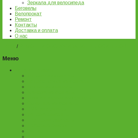
Зеркала для велосипеда
Беговелы
Велопрокат
Ремонт
Контакты
Доставка и оплата
О нас
Home
/
РЕМОНТ И ОБСЛУЖИВАНИЕ ВЕЛОСИПЕДОВ
Меню
Каталог товаров
Детские велосипеды
Подростковые велосипеды
Горные велосипеды
Женские велосипеды
Двухподвесные велосипеды
Складные велосипеды
BMX велосипеды
Детские самокаты
Городские самокаты
Трюковые самокаты
Запчасти для самокатов
Беговелы