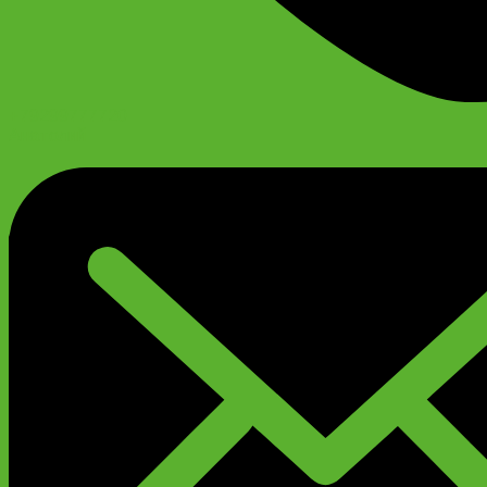
+79299777720
Анатолий