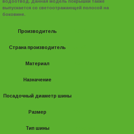
водоотвод. Данная модель покрышки также
выпускается со светоотражающей полосой на
боковине.
Производитель
DURO
Страна производитель
Китай
Материал
Резина
Назначение
Дёрт/стрит
Посадочный диаметр шины
20"
Размер
20×1.75
Тип шины
Полуслики