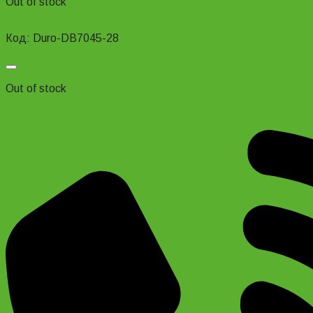
Out of stock
Read more
Код: Duro-DB7045-28
Добавить в список желаний
Out of stock
Покрышка 16″ DURO HF878