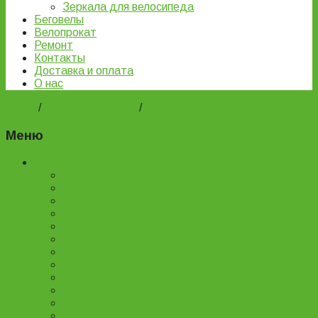
Зеркала для велосипеда
Беговелы
Велопрокат
Ремонт
Контакты
Доставка и оплата
О нас
Home
/
ВЕЛОЗАПЧАСТИ
/
Велосипедные покрышки
Меню
Каталог товаров
Детские велосипеды
Подростковые велосипеды
Горные велосипеды
Женские велосипеды
Двухподвесные велосипеды
Складные велосипеды
BMX велосипеды
Детские самокаты
Городские самокаты
Трюковые самокаты
Запчасти для самокатов
Беговелы