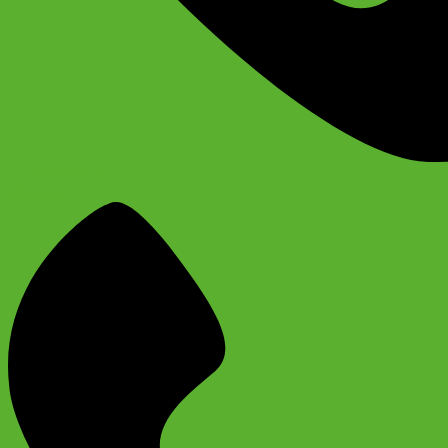
+74956691657
Магазин