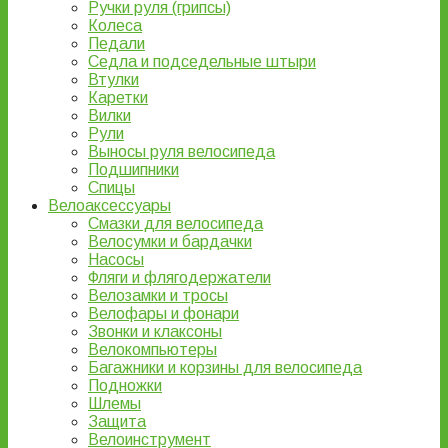
Ручки руля (грипсы)
Колеса
Педали
Седла и подседельные штыри
Втулки
Каретки
Вилки
Рули
Выносы руля велосипеда
Подшипники
Спицы
Велоаксессуары
Смазки для велосипеда
Велосумки и бардачки
Насосы
Фляги и флягодержатели
Велозамки и тросы
Велофары и фонари
Звонки и клаксоны
Велокомпьютеры
Багажники и корзины для велосипеда
Подножки
Шлемы
Защита
Велоинструмент