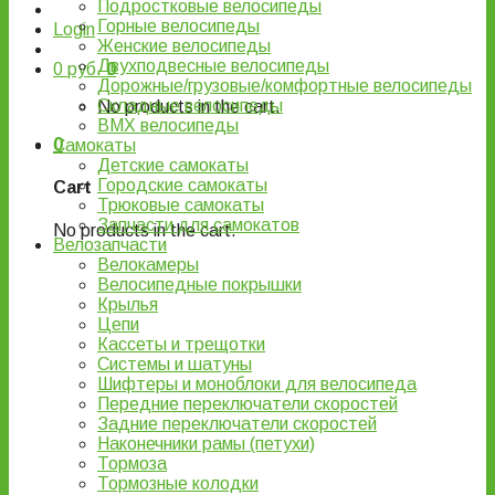
Подростковые велосипеды
Горные велосипеды
Login
Женские велосипеды
Двухподвесные велосипеды
0
руб.
0
Дорожные/грузовые/комфортные велосипеды
Складные велосипеды
No products in the cart.
BMX велосипеды
0
Самокаты
Детские самокаты
Городские самокаты
Cart
Трюковые самокаты
Запчасти для самокатов
No products in the cart.
Велозапчасти
Велокамеры
Велосипедные покрышки
Крылья
Цепи
Кассеты и трещотки
Системы и шатуны
Шифтеры и моноблоки для велосипеда
Передние переключатели скоростей
Задние переключатели скоростей
Наконечники рамы (петухи)
Тормоза
Тормозные колодки