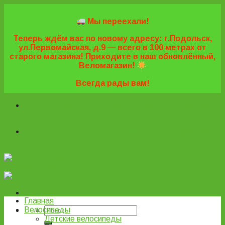
Skip
to
Мы переехали!
content
Теперь ждём вас по новому адресу: г.Подольск,
ул.Первомайская, д.9 — всего в 100 метрах от
старого магазина! Приходите в наш обновлённый,
Веломагазин!
Всегда рады вам!
+7 (495) 669-16-57
+7 (963) 779-03-42
+7 (929) 977-
77-20
+7 (495) 669-16-57
+7 (963) 779-03-42
+7 (929) 977-
77-20
ВелоПодольск
Главная
Велосипеды
Детские велосипеды