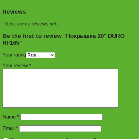
Reviews
There are no reviews yet.
Be the first to review “Покрышка 20″ DURO
HF165”
Your rating
Your review
*
Name
*
Email
*