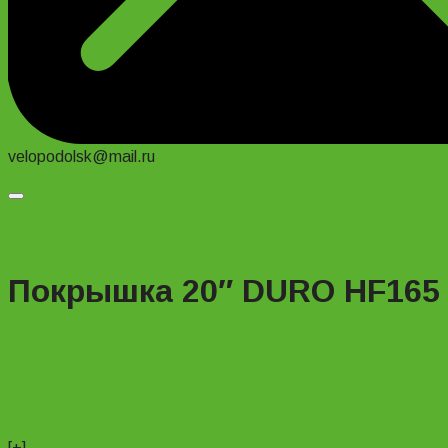
velopodolsk@mail.ru
Добавить в список желаний
Покрышка 20″ DURO HF165
+74956691657
Магазин
+79637790342
Сергей
+79299777720
Анатолий
[+]