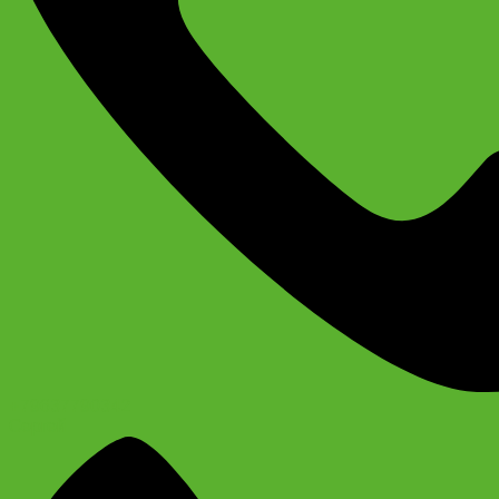
+79637790342
Сергей