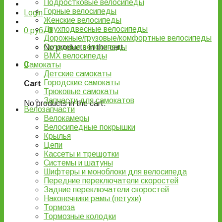
Подростковые велосипеды
Горные велосипеды
Login
Женские велосипеды
Двухподвесные велосипеды
0
руб.
0
Дорожные/грузовые/комфортные велосипеды
Складные велосипеды
No products in the cart.
BMX велосипеды
0
Самокаты
Детские самокаты
Городские самокаты
Cart
Трюковые самокаты
Запчасти для самокатов
No products in the cart.
Велозапчасти
Велокамеры
Велосипедные покрышки
Крылья
Цепи
Кассеты и трещотки
Системы и шатуны
Шифтеры и моноблоки для велосипеда
Передние переключатели скоростей
Задние переключатели скоростей
Наконечники рамы (петухи)
Тормоза
Тормозные колодки