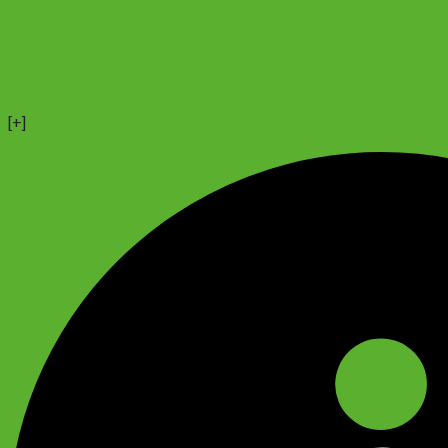
+74956691657
Магазин
+79637790342
Сергей
+79299777720
Анатолий
[+]