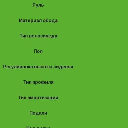
Руль
Прямой
Материал обода
Алюминиевый сплав
Тип велосипеда
Горный MTB
Пол
Женский
Регулировка высоты сиденья
Да
Тип профиля
Двустенный
Тип амортизации
Передний
Педали
Платформенные