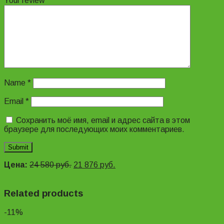
Your review
*
Name
*
Email
*
Сохранить моё имя, email и адрес сайта в этом
браузере для последующих моих комментариев.
Цена:
24 580
руб.
21 876
руб.
Related products
-11%