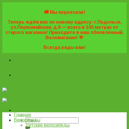
Skip
to
🚚 Мы переехали!
content
Теперь ждём вас по новому адресу: г.Подольск,
ул.Первомайская, д.9 — всего в 100 метрах от
старого магазина! Приходите в наш обновлённый,
Веломагазин! 🌟
Всегда рады вам!
+7 (495) 669-16-57
+7 (963) 779-03-42
+7 (929) 977-
77-20
+7 (495) 669-16-57
+7 (963) 779-03-42
+7 (929) 977-
77-20
ВелоПодольск
Главная
Велосипеды
Детские велосипеды