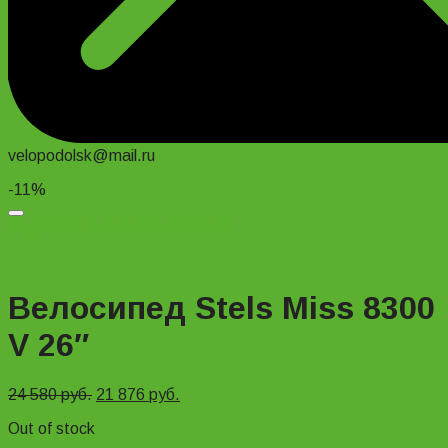
velopodolsk@mail.ru
-11%
Добавить в список желаний
Велосипед Stels Miss 8300
V 26″
24 580
руб.
21 876
руб.
Out of stock