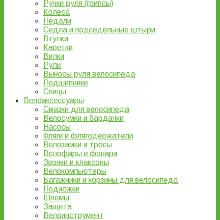
Ручки руля (грипсы)
Колеса
Педали
Седла и подседельные штыри
Втулки
Каретки
Вилки
Рули
Выносы руля велосипеда
Подшипники
Спицы
Велоаксессуары
Смазки для велосипеда
Велосумки и бардачки
Насосы
Фляги и флягодержатели
Велозамки и тросы
Велофары и фонари
Звонки и клаксоны
Велокомпьютеры
Багажники и корзины для велосипеда
Подножки
Шлемы
Защита
Велоинструмент