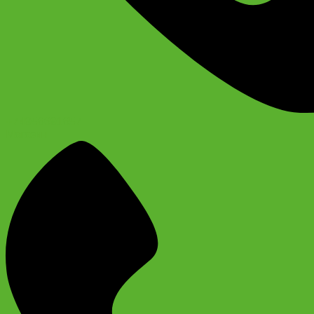
+74956691657
Магазин