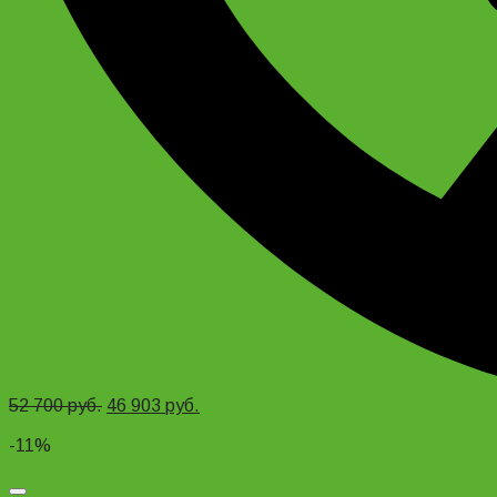
52 700
руб.
46 903
руб.
Add to cart
-11%