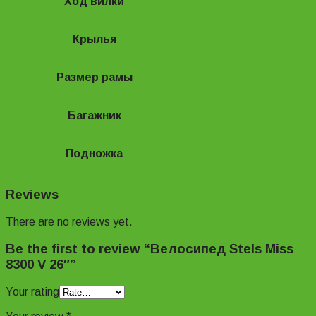
Ход вилки
80
Крылья
Да
Размер рамы
17" / 18.5"
Багажник
Нет
Подножка
Есть
Reviews
There are no reviews yet.
Be the first to review “Велосипед Stels Miss
8300 V 26″”
Your rating