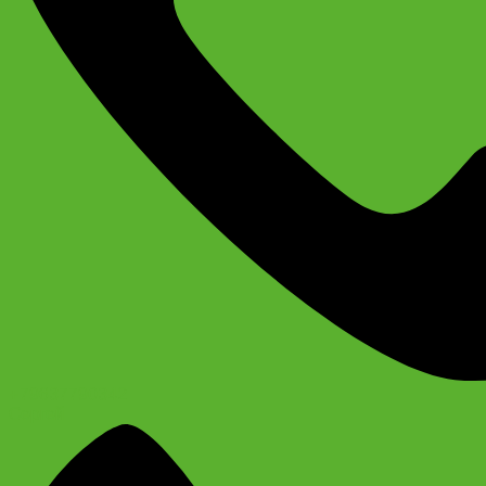
+79637790342
Сергей