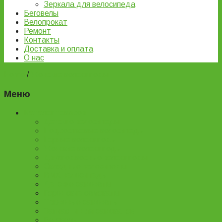
Зеркала для велосипеда
Беговелы
Велопрокат
Ремонт
Контакты
Доставка и оплата
О нас
Home
/
Женские велосипеды
Меню
Каталог товаров
Детские велосипеды
Подростковые велосипеды
Горные велосипеды
Женские велосипеды
Двухподвесные велосипеды
Складные велосипеды
BMX велосипеды
Детские самокаты
Городские самокаты
Трюковые самокаты
Запчасти для самокатов
Беговелы