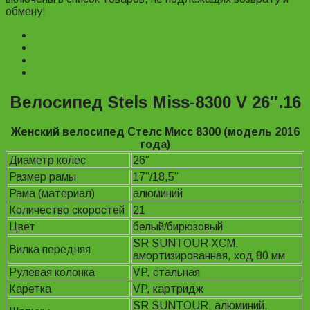
обмену!
Description
Характеристики
Reviews (0)
Информация для заказа
Велосипед Stels Miss-8300 V 26″.16
Женский велосипед Стелс Мисс 8300 (модель 2016
года)
Диаметр колес
26″
Размер рамы
17”/18,5”
Рама (материал)
алюминий
Количество скоростей
21
Цвет
белый/бирюзовый
SR SUNTOUR XCM,
Вилка передняя
амортизированная, ход 80 мм
Рулевая колонка
VP, стальная
Каретка
VP, картридж
SR SUNTOUR, алюминий,