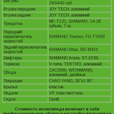
Шатуны
24/34/42 зуб.
Втулка передняя
JOY TECH, алюминий
Втулка задняя
JOY TECH, алюминий
MF-TZ21, SHIMANO, 14-28
Трещотка
зубьев, 7 ск.
Передний
переключатель
SHIMANO Tourney, FD-TY500
скоростей
Задний переключатель
SHIMANO Altus, RD-M310
скоростей
Шифтеры
SHIMANO Acera, ST-EF65
Тормоза
V-типа, TEKTRO, алюминий
ZAC2000, WEINMANN,
Обода
алюминий, двойные
Покрышки
CHAO YANG, 26″x1.95″
Крылья
пластик
Педали
VP, пластик/сталь
Седло
Cionlli
Стоимость велосипеда включает в себя
профессиональную сборку и настройку велосипеда