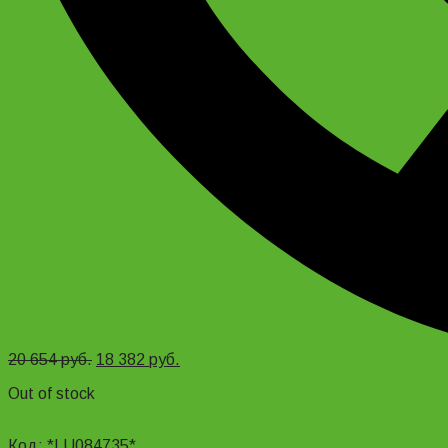
20 654
руб.
18 382
руб.
Out of stock
Read more
Код: *LU084735*