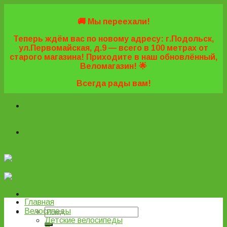
Skip
to
🚚 Мы переехали!
content
Теперь ждём вас по новому адресу: г.Подольск,
ул.Первомайская, д.9 — всего в 100 метрах от
старого магазина! Приходите в наш обновлённый,
Веломагазин! 🌟
Всегда рады вам!
+7 (495) 669-16-57
+7 (963) 779-03-42
+7 (929) 977-
77-20
+7 (495) 669-16-57
+7 (963) 779-03-42
+7 (929) 977-
77-20
ВелоПодольск
Главная
Велосипеды
Детские велосипеды