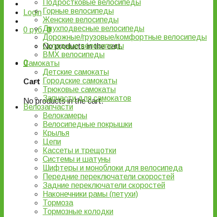
Подростковые велосипеды
Горные велосипеды
Login
Женские велосипеды
Двухподвесные велосипеды
0
руб.
0
Дорожные/грузовые/комфортные велосипеды
Складные велосипеды
No products in the cart.
BMX велосипеды
0
Самокаты
Детские самокаты
Городские самокаты
Cart
Трюковые самокаты
Запчасти для самокатов
No products in the cart.
Велозапчасти
Велокамеры
Велосипедные покрышки
Крылья
Цепи
Кассеты и трещотки
Системы и шатуны
Шифтеры и моноблоки для велосипеда
Передние переключатели скоростей
Задние переключатели скоростей
Наконечники рамы (петухи)
Тормоза
Тормозные колодки