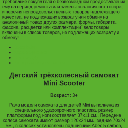
требование покупателя о безвозмездном предоставлении
ему на период ремонта или замены аналогичного товара,
и перечня непродовольственных товаров надлежащего
качества, не подлежащих возврату или обмену на
аналогичный товар других размера, формы, габарита,
фасона, расцветки или комплектации” велотовары
включены в список товаров, не подлежащих возврату и
обмену!
Description
Характеристики
Reviews (0)
Информация для заказа
Детский трёхколесный самокат
Mini Scooter
Возраст: 3+
Рама модели самоката для детей Mini выполнена из
специального ударопрочного пластика, размер
платформы под ноги составляет 37х11 см., Передние
колеса самоката имеют размер 120х24 мм., задние 70х24
мм., в колесах установлены подшипники Abec 5 carbon,