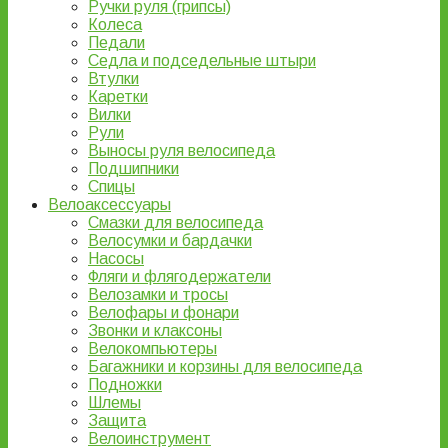
Ручки руля (грипсы)
Колеса
Педали
Седла и подседельные штыри
Втулки
Каретки
Вилки
Рули
Выносы руля велосипеда
Подшипники
Спицы
Велоаксессуары
Смазки для велосипеда
Велосумки и бардачки
Насосы
Фляги и флягодержатели
Велозамки и тросы
Велофары и фонари
Звонки и клаксоны
Велокомпьютеры
Багажники и корзины для велосипеда
Подножки
Шлемы
Защита
Велоинструмент