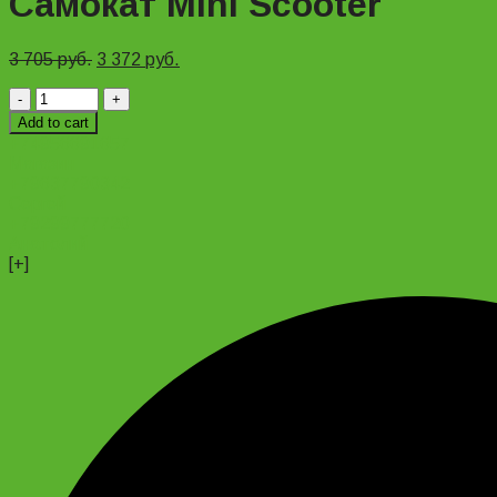
Самокат Mini Scooter
3 705
руб.
3 372
руб.
Самокат
Mini
Add to cart
Scooter
+74956691657
quantity
Магазин
+79637790342
Сергей
+79299777720
Анатолий
[+]