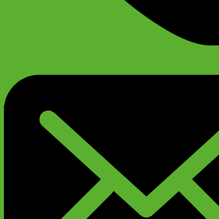
+79299777720
Анатолий