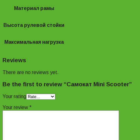
Материал рамы
Композит
Высота рулевой стойки
64
Максимальная нагрузка
35
Reviews
There are no reviews yet.
Be the first to review “Самокат Mini Scooter”
Your rating
Your review
*