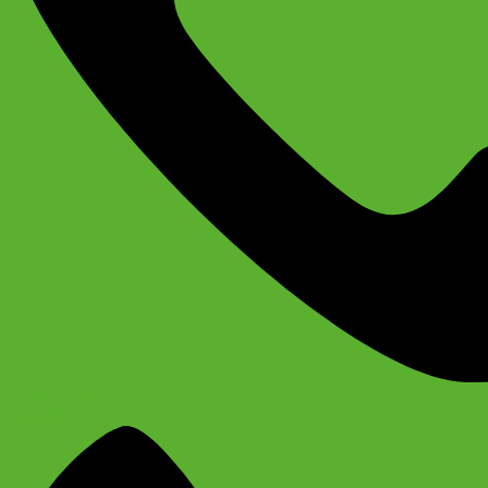
+79637790342
Сергей