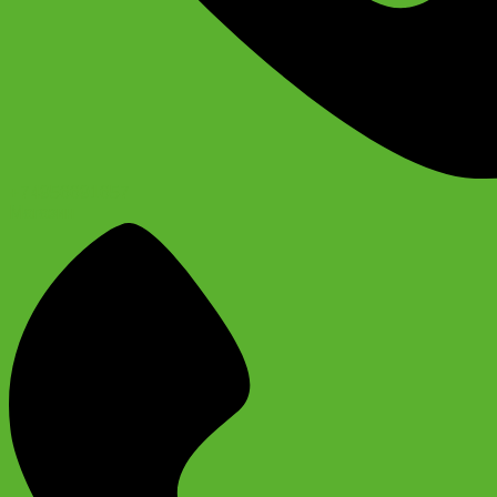
+74956691657
Магазин