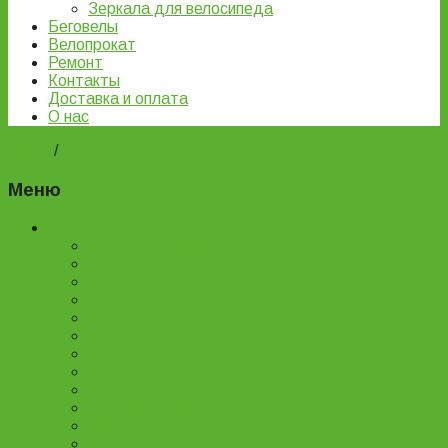
Зеркала для велосипеда
Беговелы
Велопрокат
Ремонт
Контакты
Доставка и оплата
О нас
Home
/
Детские самокаты
Меню
Каталог товаров
Детские велосипеды
Подростковые велосипеды
Горные велосипеды
Женские велосипеды
Двухподвесные велосипеды
Складные велосипеды
BMX велосипеды
Детские самокаты
Городские самокаты
Трюковые самокаты
Запчасти для самокатов
Беговелы