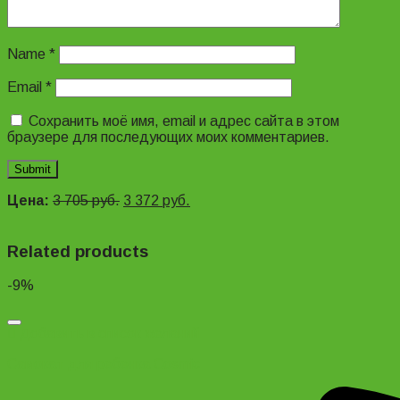
Name
*
Email
*
Сохранить моё имя, email и адрес сайта в этом
браузере для последующих моих комментариев.
Цена:
3 705
руб.
3 372
руб.
Related products
-9%
Добавить в список желаний
Самокат для ребенка Cosmic